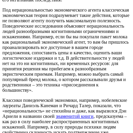
Под нерациональностью экономического агента классическая
экономическая теория подразумевает такие действия, которые
не позволяют агенту получить максимальную полезность.
Поведенческие исследования объясняют нерациональность
людей разнообразными когнитивными ограничениями и
искажениями. Например, если бы вы покупали пакет молока
как рациональный экономический агент, то вам бы пришлось
проанализировать все доступные в вашем городе
предложения, сопоставить цены и качество, оценить ваши
логистические издержки и т.д. В действительности у людей
нет на это ни когнитивных, ни временных ресурсов: для
принятия решения мы прибегаем к разнообразным
эвристическим приемам. Например, можно выбрать самый
популярный бренд молока, о котором рассказывали друзья и
родственники – это техника «присоединения к
большинству».
Классики поведенческой экономики, например, нобелевские
лауреаты Даниэль Канеман и Ричард Талер, показали, что
«нерациональность» не стихийна и даже, как выразился Дэн
Ариели в названии своей
знаменитой книги
, предсказуема –
как раз в силу наиболее распространенных когнитивных
искажений. Например, в силу природы психики людям
свойственна склонность искать подтверждение уже