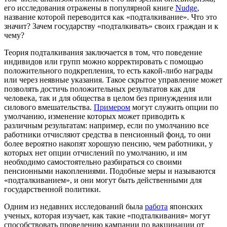
его исследования отражены в популярной книге
Nudge
,
название которой переводится как «подталкивание». Что это
значит? Зачем государству «подталкивать» своих граждан и к
чему?
Теория подталкивания заключается в том, что поведение
индивидов или групп можно корректировать с помощью
положительного подкрепления, то есть какой-либо награды
или через неявные указания. Такое скрытое управление может
позволять достичь положительных результатов как для
человека, так и для общества в целом без принуждения или
силового вмешательства.
Примером
могут служить опции по
умолчанию, изменение которых может приводить к
различным результатам: например, если по умолчанию все
работники отчисляют средства в пенсионный фонд, то они
более вероятно накопят хорошую пенсию, чем работники, у
которых нет опции отчислений по умолчанию, и им
необходимо самостоятельно разбираться со своими
пенсионными накоплениями. Подобные меры и называются
«подталкиванием», и они могут быть действенными для
государственной политики.
Одним из недавних исследований была
работа
японских
ученых, которая изучает, как такие «подталкивания» могут
способствовать проведению кампании по вакцинации от