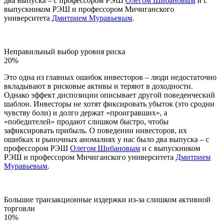
два выпуска – с профессором РЭШ
Олегом Шибановым
и с
выпускником РЭШ и профессором Мичиганского
университета
Дмитрием Муравьевым
.
Неправильный выбор уровня риска
20%
Это одна из главных ошибок инвесторов – люди недостаточно
вкладывают в рисковые активы и теряют в доходности.
Однако эффект диспозиции описывает другой поведенческий
шаблон.
Инвесторы не хотят фиксировать убыток (это сродни
чувству боли) и долго держат «проигравших», а
«победителей» продают слишком быстро, чтобы
зафиксировать прибыль. О поведении инвесторов, их
ошибках и рыночных аномалиях у нас было два выпуска – с
профессором РЭШ
Олегом Шибановым
и с выпускником
РЭШ и профессором Мичиганского университета
Дмитрием
Муравьевым
.
Большие транзакционные издержки из-за слишком активной
торговли
10%