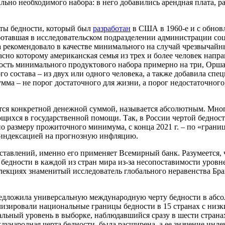
льно необходимого набора: в него добавились арендная плата, 
ты бедности, который был
разработан
в США в 1960-е и с обновл
отавшая в исследовательском подразделении администрации со
а рекомендовало в качестве минимального на случай чрезвычайн
асно которому американская семья из трех и более человек напр
ость минимального продуктового набора примерно на три, Оршан
ого состава – из двух или одного человека, а также добавила с
мма – не порог достаточного для жизни, а порог недостаточного
ется конкретной денежной суммой, называется абсолютным. Мно
щихся в государственной помощи. Так, в России чертой беднос
о размеру прожиточного минимума, с конца 2021 г. – по «границ
с индексацией на прогнозную инфляцию.
авлений, именно его применяет Всемирный банк. Разумеется, ч
бедности в каждой из стран мира из-за несопоставимости уровн
лекциях знаменитый исследователь глобального неравенства Бр
.
предложила универсальную международную черту бедности в абс
нализировали национальные границы бедности в 15 странах с ни
ьный уровень в выборке, наблюдавшийся сразу в шести странах, 
дународная черта бедности, была расширена, а ее значение инд