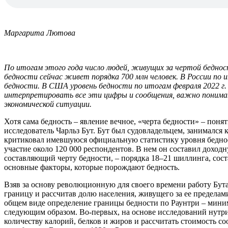
Маргарита Лютова
По итогам этого года число людей, живущих за чертой беднос
бедности сейчас живет порядка 700 млн человек. В России по 
бедности. В США уровень бедности по итогам февраля 2022 г
интерпретировать все эти цифры и сообщения, важно понимать
экономической ситуации.
Хотя сама бедность – явление вечное, «черта бедности» – поня
исследователь Чарльз Бут. Бут был судовладельцем, занималс
критиковал имевшуюся официальную статистику уровня беднос
участие около 120 000 респондентов. В нем он составил доход
составляющий черту бедности, – порядка 18–21 шиллинга, сос
основные факторы, которые порождают бедность.
Взяв за основу революционную для своего времени работу Бут
границу и рассчитав долю населения, живущего за ее пределам
общем виде определение границы бедности по Раунтри – миним
следующим образом. Во-первых, на основе исследований нутр
количеству калорий, белков и жиров и рассчитать стоимость с