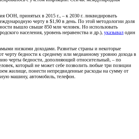
 ООН, принятых в 2015 г., – к 2030 г. ликвидировать
международную черту в $1,90 в день. По этой методологии доля
 бедности вышло свыше 850 млн человек. Но использовать
одского населения, уровень неравенства и др.),
указывал
один
 самыми низкими доходами. Развитые страны и некоторые
ют черту бедности к среднему или медианному уровню дохода в
ению черты бедности, дополняющий относительный, – по
ловек, который не может себе позволить любые три позиции
воем жилище, понести непредвиденные расходы на сумму от
льную машину, автомобиль, телефон.