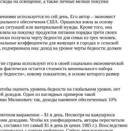
расходы на освещение, а также личные мелкие покупки
ениями используется по сей день. Его автор – экономист
циального обеспечения США. Оршански взяла за основу
ых ситуаций или материальной нужды. Кроме того, она
авляла на покупку продуктов питания порядка трети своих
ски получила черту бедности для семьи из трех человек.
пециальные коэффициенты для живущих в городах и сельской
, подчеркивала она: доход на уровне черты бедности должен
гие страны используют его в своей социально-экономической
ти фактически остается стоимость минимального набора
е бедности», новому показателю, в основе которого размер
тобы оценить уровень бедности на глобальном уровне, нет
ей доходов. Один из наглядных примеров такой
анко Миланович: так, доходы наименее обеспеченных 10%
олютном выражении – $1 в день. Несмотря на кажущуюся
зкими доходами. Чтобы их унифицировать, авторы пересчитали
составил тот самый $1 в день (в ценах 1985 г.). Впоследствии
ексировалось с учетом инфляции. Сейчас международная