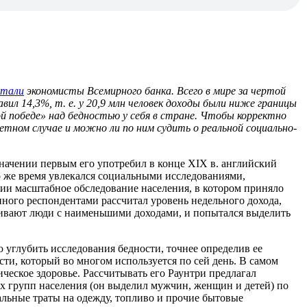
итали
экономисты Всемирного банка. Всего в мире за чертой
авил 14,3%, т. е. у 20,9 млн человек доходы были ниже границы
й победе» над бедностью у себя в стране. Чтобы корректно
тном случае и можно ли по ним судить о реальной социально-
значении первым его употребил в конце XIX в. английский
о же время увлекался социальными исследованиями,
ии масштабное обследование населения, в котором приняло
нного респондентами рассчитал уровень недельного дохода,
оживают люди с наименьшими доходами, и попытался выделить
 углубить исследования бедности, точнее определив ее
сти, который во многом используется по сей день. В самом
еское здоровье. Рассчитывать его Раунтри предлагал
 групп населения (он выделил мужчин, женщин и детей) по
альные траты на одежду, топливо и прочие бытовые