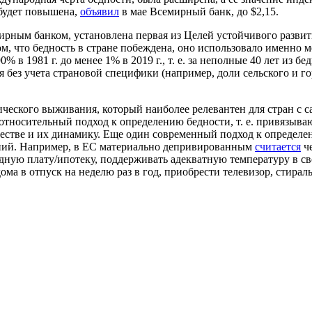
а будет повышена,
объявил
в мае Всемирный банк, до $2,15.
ным банком, установлена первая из Целей устойчивого развития
том, что бедность в стране побеждена, оно использовало именно 
0% в 1981 г. до менее 1% в 2019 г., т. е. за неполные 40 лет из
без учета страновой специфики (например, доли сельского и гор
гического выживания, который наиболее релевантен для стран с
тносительный подход к определению бедности, т. е. привязыва
ществе и их динамику. Еще один современный подход к определ
ений. Например, в ЕС материально депривированным
считается
че
дную плату/ипотеку, поддерживать адекватную температуру в с
дома в отпуск на неделю раз в год, приобрести телевизор, стира