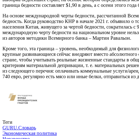
граница бедности составляет $1,90 в день, а с осени этого год
На основе международной черты бедности, рассчитанной Всемир
бедность. Когда руководство КНР в начале 2021 г. объявило о 
населения Китая, живущего за чертой бедности, сократилась с 9
международную черту бедности на национальном уровне нельзя 
из авторов методики Всемирного банка – Мартин Равальон.
Кроме того, эта граница – уровень, необходимый для физиоло
крупные развивающиеся сейчас внедряют вместо абсолютного о
стране, чтобы учитывать реальные жизненные стандарты в об
критериям материальной депривации, т. е. материальных реш
из следующего перечня: оплачивать коммунальные услуги/арен
740 евро, регулярно есть мясо или иные белки, отправиться из 
Связаться с нами
Теги
GURU.Словарь
Экономическая политика
Неравенство