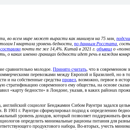
ти, во всем мире может вырасти как минимум на 75 млн,
подсч
итогам I квартала уровень бедности,
по данным Росстата
, сост
.
составлял
почти те же 14,4%. Китай в 2021 г.
объявил
о «полно
, о каких именно границах бедности идет речь в каждом конкре
тие сравнительно молодое.
Принято считать
, что в современном 
я коммерческими перевозками между Европой и Бразилией, но в т
ти и на собственные средства
провел
,
возможно, первое в истор
ную стратификацию современного ему общества, на основе сказа
тавил «карту бедности» в Лондоне, указав, в каких районах пр
а, английский социолог Бенджамин Сибом Раунтри задался целью
и. В 1901 г. Раунтри сформулировал подход к определению бедно
альный уровень доходов, который позволяет поддерживать физич
ициологов определить минимальные рационы питания для разных
оответствующего продуктового набора. Во-вторых, учесть миним