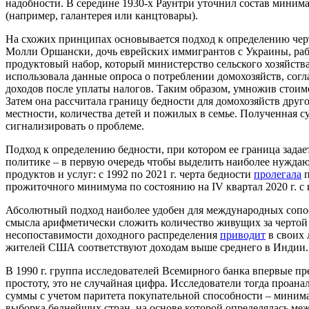
надобности. В середине 1930-х Раунтри уточнил состав минима
(например, галантерея или канцтовары).
На схожих принципах основывается подход к определению чер
Молли Оршански, дочь еврейских иммигрантов с Украины, раб
продуктовый набор, который министерство сельского хозяйств
использовала данные опроса о потреблении домохозяйств, согл
доходов после уплаты налогов. Таким образом, умножив стоим
Затем она рассчитала границу бедности для домохозяйств друг
местности, количества детей и пожилых в семье. Полученная су
сигнализировать о проблеме.
Подход к определению бедности, при котором ее граница зада
политике – в первую очередь чтобы выделить наиболее нуждаю
продуктов и услуг: с 1992 по 2021 г. черта бедности
пролегала
п
прожиточного минимума по состоянию на IV квартал 2020 г. 
Абсолютный подход наиболее удобен для международных сопост
смысла арифметически сложить количество живущих за чертой 
несопоставимости доходного распределения
приводит
в своих 
жителей США соответствуют доходам выше среднего в Индии
В 1990 г. группа исследователей Всемирного банка впервые 
простоту, это не случайная цифра. Исследователи тогда проа
суммы с учетом паритета покупательной способности – минимал
выборка беднейших стран, на основе которой определялась меж