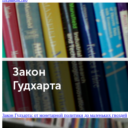
Закон Гудхарта: от монетарной политики до маленьких гвоздей