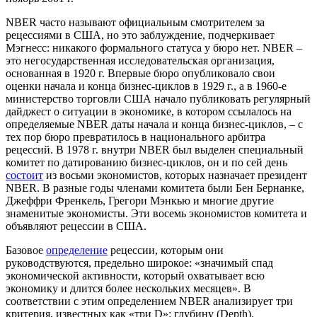
NBER часто называют официальным смотрителем за
рецессиями в США, но это заблуждение, подчеркивает
Мэгнесс: никакого формального статуса у бюро нет. NBER –
это негосударственная исследовательская организация,
основанная в 1920 г. Впервые бюро опубликовало свои
оценки начала и конца бизнес-циклов в 1929 г., а в 1960-е
министерство торговли США начало публиковать регулярный
дайджест о ситуации в экономике, в котором ссылалось на
определяемые NBER даты начала и конца бизнес-циклов, – с
тех пор бюро превратилось в национального арбитра
рецессий. В 1978 г. внутри NBER был выделен специальный
комитет по датированию бизнес-циклов, он и по сей день
состоит
из восьми экономистов, которых назначает президент
NBER. В разные годы членами комитета были Бен Бернанке,
Джеффри Френкель, Грегори Мэнкью и многие другие
знаменитые экономисты. Эти восемь экономистов комитета и
объявляют рецессии в США.
Базовое
определение
рецессии, которым они
руководствуются, предельно широкое: «значимый спад
экономической активности, который охватывает всю
экономику и длится более нескольких месяцев». В
соответствии с этим определением NBER анализирует три
критерия,
известных
как «три D»: глубину (Depth),