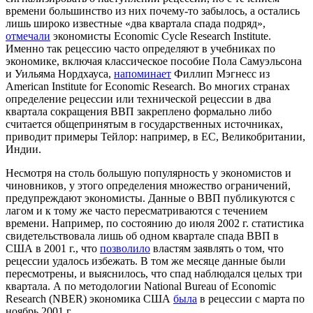
времени большинство из них почему-то забылось, а остались
лишь широко известные «два квартала спада подряд»,
отмечали
экономисты Economic Cycle Research Institute.
Именно так рецессию часто определяют в учебниках по
экономике, включая классическое пособие Пола Самуэльсона
и Уильяма Нордхауса,
напоминает
Филлип Мэгнесс из
American Institute for Economic Research. Во многих странах
определение рецессии или технической рецессии в два
квартала сокращения ВВП закреплено формально либо
считается общепринятым в государственных источниках,
приводит примеры Тейлор: например, в ЕС, Великобритании,
Индии.
Несмотря на столь большую популярность у экономистов и
чиновников, у этого определения множество ограничений,
предупреждают экономисты. Данные о ВВП публикуются с
лагом и к тому же часто пересматриваются с течением
времени. Например, по состоянию до июля 2002 г. статистика
свидетельствовала лишь об одном квартале спада ВВП в
США в 2001 г., что
позволило
властям заявлять о том, что
рецессии удалось избежать. В том же месяце данные были
пересмотрены, и выяснилось, что спад наблюдался целых три
квартала. А по методологии National Bureau of Economic
Research (NBER) экономика США
была
в рецессии с марта по
ноябрь 2001 г.