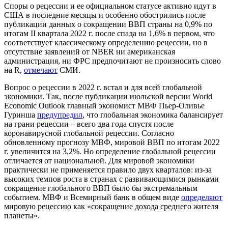
Споры о рецессии и ее официальном статусе активно идут в
США в последние месяцы и особенно обострились после
публикации данных о сокращении ВВП страны на 0,9% по
итогам II квартала 2022 г. после спада на 1,6% в первом, что
соответствует классическому определению рецессии, но в
отсутствие заявлений от NBER ни американская
администрация, ни ФРС предпочитают не произносить слово
на R,
отмечают
СМИ.
Вопрос о рецессии в 2022 г. встал и для всей глобальной
экономики. Так, после публикации июльской версии World
Economic Outlook главный экономист МВФ Пьер-Оливье
Гуринша
предупредил
, что глобальная экономика балансирует
на грани рецессии – всего два года спустя после
коронавирусной глобальной рецессии. Согласно
обновленному прогнозу МВФ, мировой ВВП по итогам 2022
г. увеличится на 3,2%. Но определение глобальной рецессии
отличается от национальной. Для мировой экономики
практически не применяется правило двух кварталов: из-за
высоких темпов роста в странах с развивающимися рынками
сокращение глобального ВВП было бы экстремальным
событием. МВФ и Всемирный банк в общем виде
определяют
мировую рецессию как «сокращение дохода среднего жителя
планеты».