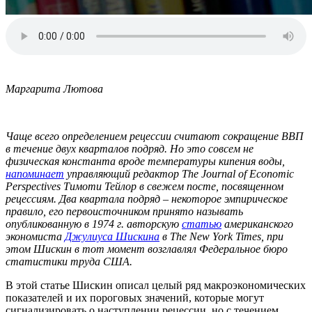
Маргарита Лютова
Чаще всего определением рецессии считают сокращение ВВП
в течение двух кварталов подряд. Но это совсем не
физическая константа вроде температуры кипения воды,
напоминает
управляющий редактор The Journal of Economic
Perspectives Тимоти Тейлор в свежем посте, посвященном
рецессиям. Два квартала подряд – некоторое эмпирическое
правило, его первоисточником принято называть
опубликованную в 1974 г. авторскую
статью
американского
экономиста
Джулиуса Шискина
в The New York Times, при
этом Шискин в тот момент возглавлял Федеральное бюро
статистики труда США.
В этой статье Шискин описал целый ряд макроэкономических
показателей и их пороговых значений, которые могут
сигнализировать о наступлении рецессии, но с течением