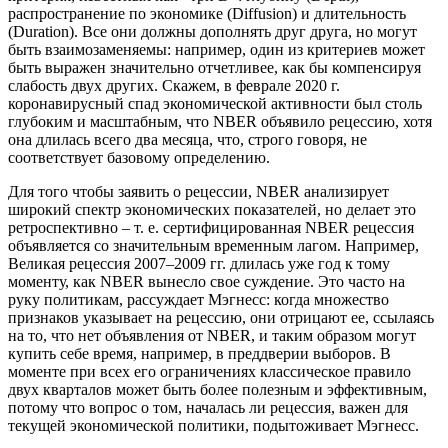
распространение по экономике (Diffusion) и длительность
(Duration). Все они должны дополнять друг друга, но могут
быть взаимозаменяемы: например, один из критериев может
быть выражен значительно отчетливее, как бы компенсируя
слабость двух других. Скажем, в феврале 2020 г.
коронавирусный спад экономической активности был столь
глубоким и масштабным, что NBER объявило рецессию, хотя
она длилась всего два месяца, что, строго говоря, не
соответствует базовому определению.
Для того чтобы заявить о рецессии, NBER анализирует
широкий спектр экономических показателей, но делает это
ретроспективно – т. е. сертифицированная NBER рецессия
объявляется со значительным временным лагом. Например,
Великая рецессия 2007–2009 гг. длилась уже год к тому
моменту, как NBER вынесло свое суждение. Это часто на
руку политикам, рассуждает Мэгнесс: когда множество
признаков указывает на рецессию, они отрицают ее, ссылаясь
на то, что нет объявления от NBER, и таким образом могут
купить себе время, например, в преддверии выборов. В
моменте при всех его ограничениях классическое правило
двух кварталов может быть более полезным и эффективным,
потому что вопрос о том, началась ли рецессия, важен для
текущей экономической политики, подытоживает Мэгнесс.