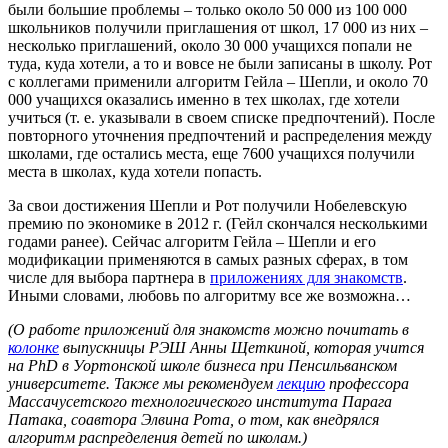
были большие проблемы – только около 50 000 из 100 000
школьников получили приглашения от школ, 17 000 из них –
несколько приглашений, около 30 000 учащихся попали не
туда, куда хотели, а то и вовсе не были записаны в школу. Рот
с коллегами применили алгоритм Гейла – Шепли, и около 70
000 учащихся оказались именно в тех школах, где хотели
учиться (т. е. указывали в своем списке предпочтений). После
повторного уточнения предпочтений и распределения между
школами, где остались места, еще 7600 учащихся получили
места в школах, куда хотели попасть.
За свои достижения Шепли и Рот получили Нобелевскую
премию по экономике в 2012 г. (Гейл скончался несколькими
годами ранее). Сейчас алгоритм Гейла – Шепли и его
модификации применяются в самых разных сферах, в том
числе для выбора партнера в
приложениях для знакомств
.
Иными словами, любовь по алгоритму все же возможна…
(О работе приложений для знакомств можно почитать в
колонке
выпускницы РЭШ Анны Щеткиной, которая учится
на PhD в Уортонской школе бизнеса при Пенсильванском
университете. Также мы рекомендуем
лекцию
профессора
Массачусетского технологического института Парага
Патака, соавтора Элвина Рота, о том, как внедрялся
алгоритм распределения детей по школам.)