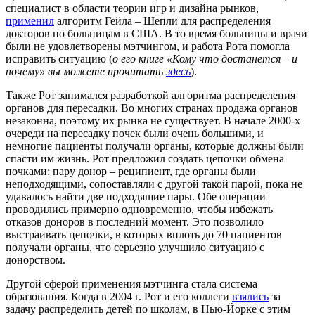
специалист
в области теории игр и дизайна рынков
,
применил
алгоритм Гейла – Шепли для распределения
докторов по больницам в США. В то время больницы и врачи
были не удовлетворены мэтчингом, и работа Рота помогла
исправить ситуацию (
о его книге «Кому что достанется – и
почему» вы можете прочитать
здесь
).
Также Рот занимался разработкой алгоритма распределения
органов для пересадки. Во многих странах продажа органов
незаконна, поэтому их рынка не существует. В начале 2000-х
очереди на пересадку почек были очень большими, и
немногие пациенты получали органы, которые должны были
спасти им жизнь. Рот предложил создать цепочки обмена
почками: пару донор – реципиент, где органы были
неподходящими, сопоставляли с другой такой парой, пока не
удавалось найти две подходящие пары. Обе операции
проводились примерно одновременно, чтобы избежать
отказов доноров в последний момент. Это позволило
выстраивать цепочки, в которых вплоть до 70 пациентов
получали органы, что серьезно улучшило ситуацию с
донорством.
Другой сферой применения мэтчинга стала система
образования. Когда в 2004 г. Рот и его коллеги
взялись
за
задачу распределить детей по школам, в Нью-Йорке с этим