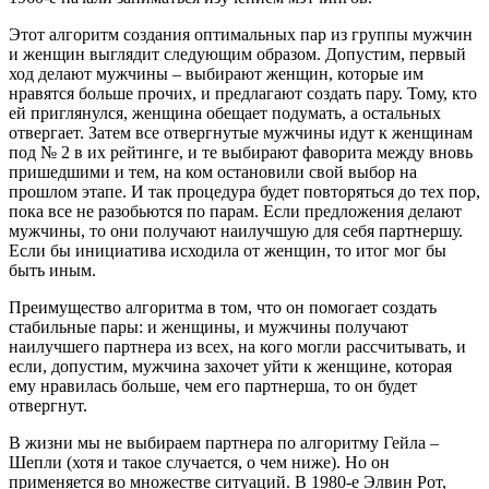
Этот алгоритм создания оптимальных пар из группы мужчин
и женщин выглядит следующим образом. Допустим, первый
ход делают мужчины – выбирают женщин, которые им
нравятся больше прочих, и предлагают создать пару. Тому, кто
ей приглянулся, женщина обещает подумать, а остальных
отвергает. Затем все отвергнутые мужчины идут к женщинам
под № 2 в их рейтинге, и те выбирают фаворита между вновь
пришедшими и тем, на ком остановили свой выбор на
прошлом этапе. И так процедура будет повторяться до тех пор,
пока все не разобьются по парам. Если предложения делают
мужчины, то они получают наилучшую для себя партнершу.
Если бы инициатива исходила от женщин, то итог мог бы
быть иным.
Преимущество алгоритма в том, что он помогает создать
стабильные пары: и женщины, и мужчины получают
наилучшего партнера из всех, на кого могли рассчитывать, и
если, допустим, мужчина захочет уйти к женщине, которая
ему нравилась больше, чем его партнерша, то он будет
отвергнут.
В жизни мы не выбираем партнера по алгоритму Гейла –
Шепли (хотя и такое случается, о чем ниже). Но он
применяется во множестве ситуаций. В 1980-е Элвин Рот,