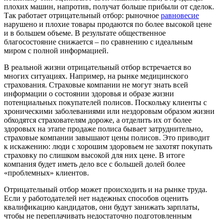
плохих машин, напротив, получат больше прибыли от сделок.
Так работает отрицательный отбор: рыночное
равновесие
нарушено и плохие товары продаются по более высокой цене
и в большем объеме. В результате общественное
благосостояние снижается – по сравнению с идеальным
миром с полной информацией.
В реальной жизни отрицательный отбор встречается во
многих ситуациях. Например, на рынке медицинского
страхования. Страховые компании не могут знать всей
информации о состоянии здоровья и образе жизни
потенциальных покупателей полисов. Поскольку клиенты с
хроническими заболеваниями или нездоровым образом жизни
обходятся страхователям дороже, а отделить их от более
здоровых на этапе продаже полиса бывает затруднительно,
страховые компании завышают цены полисов. Это приводит
к искажению: люди с хорошим здоровьем не захотят покупать
страховку по слишком высокой для них цене. В итоге
компания будет иметь дело все с большей долей более
«проблемных» клиентов.
Отрицательный отбор может происходить и на рынке труда.
Если у работодателей нет надежных способов оценить
квалификацию кандидатов, они будут занижать зарплаты,
чтобы не переплачивать недостаточно подготовленным