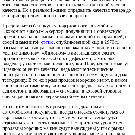
того, сколько они готовы заплатить за тот или иной уровень
качества. Но в реальной жизни определить качество товара до
его приобретения часто бывает непросто.
Представьте себе покупку подержанного автомобиля.
Экономист Джордж Акерлоф, получивший Нобелевскую
премию за анализ рынков с асимметричной информацией, в
своей знаменитой
статье
, опубликованной еще в 1970 г.,
рассматривал как раз рынок подержанных машин и говорил о
«рынке лимонов». «Лимоном» в американском сленге
принято называть автомобиль с дефектами, о которых
владелец узнает только после покупки. Покупатели не могут
идеально оценить качество, ведь многие технические
неисправности сложно оценить по внешнему виду или даже
тест-драйву. В то же время продавцы хорошо знают, в каком
состоянии автомобиль, который они предлагают. Это пример
асимметрии информации – ситуации, в которой стороны
сделки располагают неравным объемом сведений.
Что в этом плохого? В примере с подержанными
автомобилями покупатели, всегда опасаясь столкнуться со
скрытыми дефектами, тот самый «лимон», всегда будут
стремиться заплатить поменьше. Но при таком уровне цен
продавцы хороших машин будут вынуждены уйти с рынка,
поскольку они оценивают свои машины выше, а продавцы