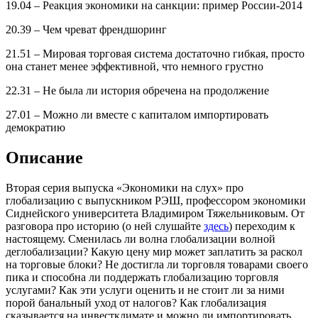
19.04 – Реакция экономики на санкции: пример России-2014
20.39 – Чем чреват френдшоринг
21.51 – Мировая торговая система достаточно гибкая, просто
она станет менее эффективной, что немного грустно
22.31 – Не была ли история обречена на продолжение
27.01 – Можно ли вместе с капиталом импортировать
демократию
Описание
Вторая серия выпуска «Экономики на слух» про
глобализацию с выпускником РЭШ, профессором экономики
Сиднейского университета Владимиром Тяжельниковым. От
разговора про историю (о ней слушайте
здесь
) переходим к
настоящему. Сменилась ли волна глобализации волной
деглобализации? Какую цену мир может заплатить за раскол
на торговые блоки? Не достигла ли торговля товарами своего
пика и способна ли поддержать глобализацию торговля
услугами? Как эти услуги оценить и не стоит ли за ними
порой банальный уход от налогов? Как глобализация
сказывается на инвестклимате и можно ли импортировать