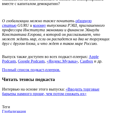
вместе с капиталом демократию?
О глобализации можно также почитать
обзорную
статью
GURU и
колонку
выпускника РЭШ, приглашенного
профессора Института экономики и финансов Эйнауди
Константина Егорова, в которой он рассказывает, что
может ждать мир, если он распадется на два не торгующих
друг с другом блока, и что ждет в таком мире Россию.
Выпуск также доступен во всех подкаст-плеерах:
Apple
Podcasts
,
Google Pod
casts
,
«
Яндекс.Музыка»
,
Castbox
и др.
Полный список подкаст-плееров.
Читать тезисы подкаста
Интервью на основе этого выпуска:
«Вводить торговые
барьеры намного проще, чем потом снижать их»
Связаться с нами
Теги
Глобализация