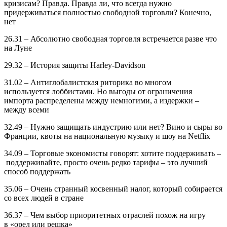
кризисам? Правда. Правда ли
,
что всегда нужно
придерживаться полностью свободной торговли? Конечно,
нет
26.31
– Абсолютно свободная торговля встречается разве что
на Луне
29.32 – Истори
я
защиты Harley
-
Davidson
31.02 – Антиглобалистская риторика во многом
используется
лоббистами
. Но выгоды от ограничения
импорта распределены между немногими, а издержки –
между всеми
32.49 – Нужно защищать индустрию или нет? Вино и сыры во
Франции, квоты на национальную музыку и шоу на Netflix
34.09 – Торговые экономисты говорят: хотите поддерживать
–
поддерживайте, просто очень редко тарифы – это лучший
способ
поддержать
35.06 – Очень странный косвенный налог, который собирается
со всех людей в стране
36.37 – Чем выбор приоритетных отраслей похож на игру
в
«
орел или решка
»