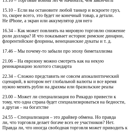
13.16 – Торговые войны легче нач
ин
ать, чем закончить
15.10 – Если вы остановите любой танкер и вскро
е
те груз,
то
,
скорее всего, это будет не конечный товар, а детали.
Не
i
P
hone, а экран или аккумулятор для него
16.34 – Как может повлиять на мировую торговлю снижение
роли доллара? И что показывает истори
я
:
римские динарии,
флорентийские флорины, венецианские дукаты и т.
д.
17.46 – Мы почему-то забыли про эпоху биметаллизма
21.06 – На еврозону можно смотреть как на некую
реинкарнацию золотого стандарта
22.34 – Сложно представить не совсем апокалиптический
сценарий,
в котором
не
т
глобальной валюты и все время
нужно менять рубли на драхмы или бразильские реалы
23.00 – Может ли специализаци
я
по Рикардо привести к
тому
,
что одна страна будет специализироваться на бедности,
а
д
руга
я
–
на богатстве
24.55 – Специализация – это драйвер обмена. Но правда
ли
,
что
торговля
делает
бога
че
всех
ее
участников? Нет.
Правда ли
,
что иногда свободная торговля может приводить к