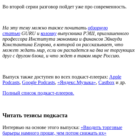
В
о
вт
о
рой
серии
ра
з
говор пойдет уже про сов
р
еменность.
На эту тему можно также почитать
обзорную
статью
GURU и
колонку
выпускника РЭШ, приглашенного
профессора Института экономики и финансов Эйнауди
Константина Егорова, в которой он рассказывает, что
может ждать мир, если он распадется на два не торгующих
друг с
другом блока
,
и что ждет в таком мире Россию.
Выпуск также доступен во всех подкаст-плеерах:
Apple
Podcasts
,
Google Pod
casts
,
«
Яндекс.Музыка»
,
Castbox
и др.
Полный список подкаст-плееров.
Читать тезисы подкаста
Интервью на основе этого выпуска:
«Вводить торговые
барьеры намного проще, чем потом снижать их»