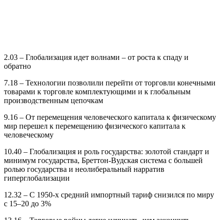
2.03 – Глобализация идет волнами – от роста к спаду и
обратно
7.18 – Технологии позволили перейти от торговл
и
конечными
товарами к торговле комплектующими и
к
глобальным
производственным цепочкам
9.16 – От перемещения человеческого капитала к физическому
мир перешел к перемещению физического капитала к
человеческому
10.40 – Глобализац
и
я и роль государства: золотой стандарт и
минимум государства, Бреттон
-
Вудская
система
с б
о
льш
е
й
роль
ю
государства и неолиберальный нарратив
гиперглобализации
12.32 – С 1950-х средний импортный тариф снизился
по миру
с
15
–
20
до 3%