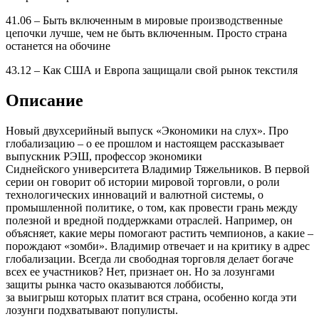
41.06 –
Быть включенным в мировые производственные
цепочки лучше, чем не
быть
включенным. Просто страна
останется на обочине
43.12 – Как США и Европа защищали свой рынок текстиля
Описание
Новый двухсерийный выпуск «Экономики на слух»
. Про
глобализацию –
о
ее прошло
м
и насто
я
ще
м
рассказывает
выпускник РЭШ, профессор экономики
Сиднейского
у
ниверситета Владимир Тяжельников. В первой
серии он говорит об истории мировой торговл
и
,
о
роли
технологических ин
н
оваций
и
валютной системы, о
промышленной политике
,
о том, как провести грань между
полезной и вредной поддержк
ами
отраслей
. Например, он
объ
я
сн
я
ет
, какие меры
помогают
растить чемпион
ов
, а какие –
поро
ждают
«зомби».
Владимир отвечает и на критику в адрес
глобализации. Всегда ли свободна
я
т
о
рговл
я
делает богаче
все
х
е
е
участников? Нет, признает он. Но за лозунгами
защиты рынка часто оказываются лоббисты
,
за
выигрыш
которых
платит вся страна, особенно когда эти
лозунги подхватывают популисты.