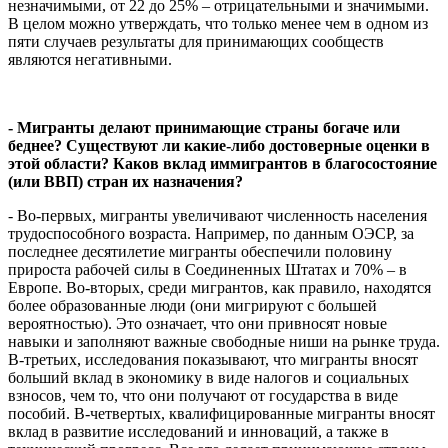
незначимыми, от 22 до 25% – отрицательными и значимыми.
В целом можно утверждать, что только менее чем в одном из
пяти случаев результаты для принимающих сообществ
являются негативными.
- Мигранты делают принимающие страны богаче или
беднее? Существуют ли какие-либо достоверные оценки в
этой области? Каков вклад иммигрантов в благосостояние
(или ВВП) стран их назначения?
- Во-первых, мигранты увеличивают численность населения
трудоспособного возраста. Например, по данным ОЭСР, за
последнее десятилетие мигранты обеспечили половину
прироста рабочей силы в Соединенных Штатах и 70% – в
Европе. Во-вторых, среди мигрантов, как правило, находятся
более образованные люди (они мигрируют с большей
вероятностью). Это означает, что они привносят новые
навыки и заполняют важные свободные ниши на рынке труда.
В-третьих, исследования показывают, что мигранты вносят
больший вклад в экономику в виде налогов и социальных
взносов, чем то, что они получают от государства в виде
пособий. В-четвертых, квалифицированные мигранты вносят
вклад в развитие исследований и инноваций, а также в