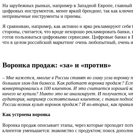
На зарубежных рынках, например в Западной Европе, главный 
цифровых инструментов, менее яркий брендинг, так как ключево
непривычные инструменты и приемы.
Я сравниваю, например, как активно и ярко рекламируют себя 
стороны, считается, что вроде нехорошо рекламировать банки, 
готов пользоваться цифровыми сервисами. Цифровые банки в Ев
что в целом российский маркетинг очень любопытный, очень и
Воронка продаж: «за» и «против»
–
Мне кажется, многие в России ставят во главу угла воронк
большим злом для бизнеса. Как работает воронка продаж? Есть
конвертировались в 100 клиентов. И это считается хорошей к
ничего не купили? Никто это не анализирует. И получается, чт
аудитория, например состоятельных клиентов, с таким подход
России возник культ воронок продаж? И во-вторых, как прав
Как устроена воронка
Воронка продаж описывает этапы, через которые проходит пот
клиентов уменьшается: знакомство с продуктом; поиск дополн