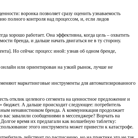
енности: воронка позволяет сразу оценить узнаваемость
зию полного контроля над процессом, и, если лидов
гда хорошо работает. Она эффективна, когда цель – охватить
ти бренда, и дальше начать двигаться не в ту сторону.
нта]. Но сейчас процесс иной: узнав об одном бренде,
 онлайн или ориентирован на узкий рынок, лучше не
и применяют маркетинговые инструменты для автоматизированного
 есть отклик целевого сегмента на ценностное предложение и
ь» бюджет. А дальше происходит следующее: потребитель
ктивным ненавистником бренда. А коммуникация продолжает
то вас завалили сообщениями в мессенджере? Ворчать на
 Долгое время их предлагали как волшебную таблетку:
пользование этого инструмента может привести к катастрофе.
ребитель действует по расписанию, но на практике это не так.