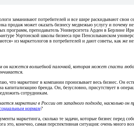
оги заманивают потребителей и все шире раскидывают свои сети
онка продаж может оказать бизнесу медвежью услугу и почему н
ых программ, преподаватель Университета Арден в Берлине И
нтуре Уортонской школы бизнеса при Пенсильванском университ
ются» из маркетологов в потребителей и дают советы, как же н
он кажется волшебной палочкой, которая может спасти любой б
анчивается.
аю, что маркетинг в компании пронизывает весь бизнес. Он есть
 на капитализацию бренда. Он, безусловно, присутствует в опера
редложить сотрудникам.
чается маркетинг в России от западного подхода, насколько о
социальным нормам
?
рументы маркетинга, сколько те задачи, которые бизнес перед со
лога это, конечно, самая перспективная ситуация: очень много 