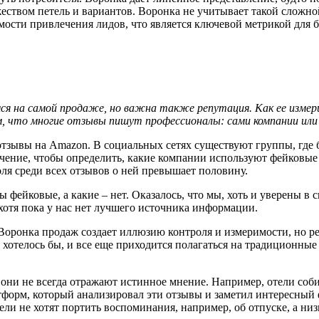
ством петель и вариантов. Воронка не учитывает такой сложно
мости привлечения лидов, что является ключевой метрикой для б
ся на самой продаже, но важна также репутация. Как ее изме
ем, что многие отзывы пишут профессионалы: сами компании или
тзывы на Amazon. В социальных сетях существуют группы, где 
чение, чтобы определить, какие компании используют фейковые
ля среди всех отзывов о ней превышает половину.
 фейковые, а какие – нет. Оказалось, что мы, хоть и уверены в 
 хотя пока у нас нет лучшего источника информации.
 Воронка продаж создает иллюзию контроля и измеримости, но р
 хотелось бы, и все еще приходится полагаться на традиционны
они не всегда отражают истинное мнение. Например, отели собир
форм, который анализировал эти отзывы и заметил интересный 
ели не хотят портить воспоминания, например, об отпуске, а низк