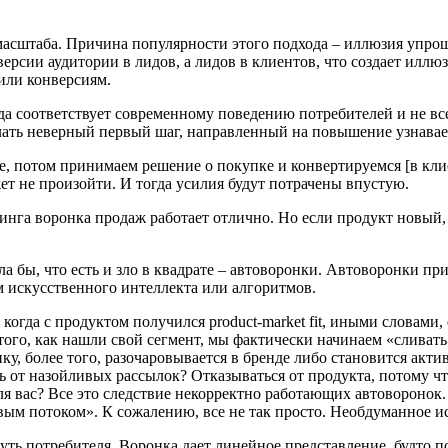
 масштаба. Причина популярности этого подхода – иллюзия упрощ
ерсии аудитории в лидов, а лидов в клиентов, что создает иллю
или конверсиям.
да соответствует современному поведению потребителей и не все
ть неверный первый шаг, направленный на повышение узнаваемос
е, потом принимаем решение о покупке и конвертируемся [в клие
т не произойти. И тогда усилия будут потрачены впустую.
инга воронка продаж работает отлично. Но если продукт новый,
авила бы, что есть и зло в квадрате – автоворонки. Автоворонк
м искусственного интеллекта или алгоритмов.
когда с продуктом получился product-market fit, иными словами,
ого, как нашли свой сегмент, мы фактически начинаем «сливат
пку, более того, разочаровывается в бренде либо становится а
ть от назойливых рассылок? Отказываться от продукта, потому ч
я вас? Все это следствие некорректно работающих автоворонок.
м потоком». К сожалению, все не так просто. Необдуманное ис
ть потребителя. Воронка дает линейное представление, будто пот