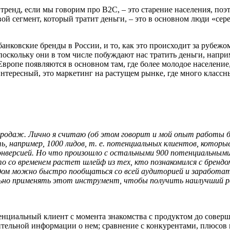
тренд, если мы говорим про B2C, – это старение населения, п
й сегмент, который тратит деньги, – это в основном люди «сере
банковские бренды в России, и то, как это происходит за рубеж
поскольку они в том числе побуждают нас тратить деньги, напри
ропе появляются в основном там, где более молодое население, 
нтересный, это маркетинг на растущем рынке, где много класс
у продаж. Лично я считаю (об этом говорит и мой опыт работы
, например, 1000 лидов, т. е. потенциальных клиентов, которые
онверсией. Но что произошло с остальными 900 потенциальными
о со временем растет шлейф из тех, кто познакомился с брендом,
ом можно быстро пообщаться со всей аудиторией и заработать 
ильно применять этот инструмент, чтобы получить наилучший 
енциальный клиент с момента знакомства с продуктом до совер
ительной информации о нем; сравнение с конкурентами, плюсов 