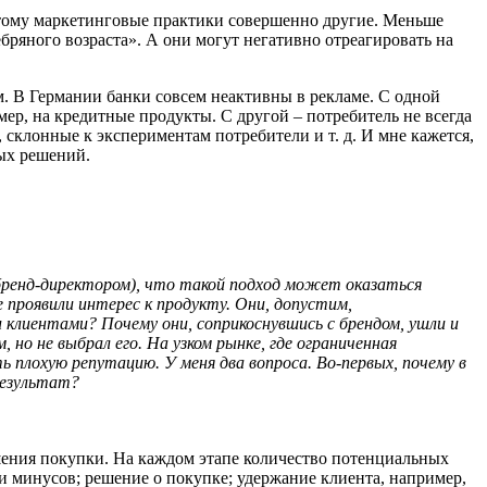
оэтому маркетинговые практики совершенно другие. Меньше
бряного возраста». А они могут негативно отреагировать на
ом. В Германии банки совсем неактивны в рекламе. С одной
мер, на кредитные продукты. С другой – потребитель не всегда
склонные к экспериментам потребители и т. д. И мне кажется,
ных решений.
 бренд-директором), что такой подход может оказаться
 проявили интерес к продукту. Они, допустим,
 клиентами? Почему они, соприкоснувшись с брендом, ушли и
 но не выбрал его. На узком рынке, где ограниченная
плохую репутацию. У меня два вопроса. Во-первых, почему в
результат?
шения покупки. На каждом этапе количество потенциальных
и минусов; решение о покупке; удержание клиента, например,