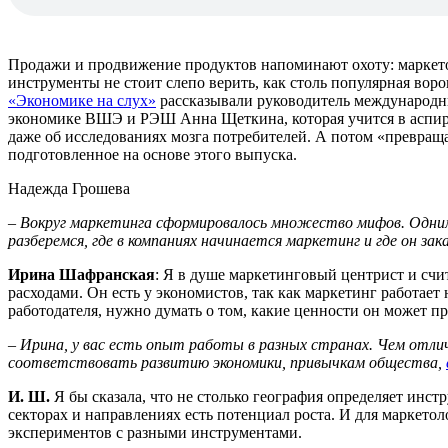
Продажи и продвижение продуктов напоминают охоту: маркетол
инструменты не стоит слепо верить, как столь популярная вор
«Экономике на слух»
рассказывали руководитель международн
экономике ВШЭ и РЭШ Анна Щеткина, которая учится в аспира
даже об исследованиях мозга потребителей. А потом «превраща
подготовленное на основе этого выпуска.
Надежда Грошева
– Вокруг маркетинга сформировалось множество мифов. Одним 
разберемся, где в компаниях начинается маркетинг и где он зак
Ирина Шафранская
: Я в душе маркетинговый центрист и счит
расходами. Он есть у экономистов, так как маркетинг работает
работодателя, нужно думать о том, какие ценности он может п
– Ирина,
у вас есть опыт работы в разных странах. Чем отли
соответствовать развитию экономики, привычкам общества,
И. Ш.
Я бы сказала, что не столько география определяет инст
секторах и направлениях есть потенциал роста. И для маркето
экспериментов с разными инструментами.