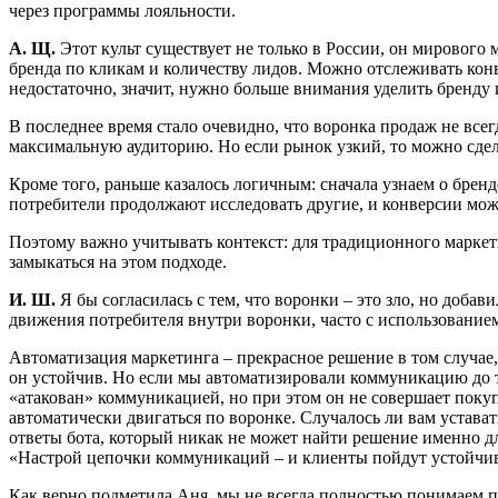
через программы лояльности.
А. Щ.
Этот культ существует не только в России, он мирового
бренда по кликам и количеству лидов. Можно отслеживать конв
недостаточно, значит, нужно больше внимания уделить бренду 
В последнее время стало очевидно, что воронка продаж не всег
максимальную аудиторию. Но если рынок узкий, то можно сдела
Кроме того, раньше казалось логичным: сначала узнаем о бренд
потребители продолжают исследовать другие, и конверсии може
Поэтому важно учитывать контекст: для традиционного маркет
замыкаться на этом подходе.
И. Ш.
Я бы согласилась с тем, что воронки – это зло, но доб
движения потребителя внутри воронки, часто с использование
Автоматизация маркетинга – прекрасное решение в том случае, 
он устойчив. Но если мы автоматизировали коммуникацию до т
«атакован» коммуникацией, но при этом он не совершает поку
автоматически двигаться по воронке. Случалось ли вам устава
ответы бота, который никак не может найти решение именно дл
«Настрой цепочки коммуникаций – и клиенты пойдут устойчивы
Как верно подметила Аня, мы не всегда полностью понимаем пу