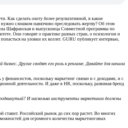
. Как сделать охоту более результативной, в какие
е нужно слишком навязчиво преследовать жертву? Об этом
рина Шафранская и выпускница Совместной программы по
ете. Они говорят о практике разных стран, о психологии и
е попасться на уловки их коллег. GURU публикует интервью,
изнес. Другие сводят его роль к рекламе. Давайте для начала
 у финансистов, поскольку маркетинг связан и с доходами, и с
ционной деятельности. И даже в HR, поскольку, развивая бренд
н продвинутый? И насколько инструменты маркетинга должны
бой ставит. Российский рынок до сих пор растет. Во многих
возможностей для огромного количества маркетинговых