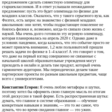
предложением сделать совместную олимпиаду для
старшеклассников. И в ответ услышали неожиданное
предложение: пусть это будет олимпиада по физике для
младших классов. Оказалось, что у такого серьезного вуза, как
Физтех, есть запрос на знакомство с физикой младших
школьников: они хотят, чтобы подрастающее поколение не
боялось физики и, возможно, когда-то связало свою жизнь с
наукой. Мы очень долго готовили эту игровую олимпиаду,
которая планировалась на апрель 2020 г. Однако даже в
условиях пандемии, когда казалось, что это событие просто не
может привлечь внимание, 1,2 млн пользователей пришли
решать задачи по физике в 1–4 классе! А это говорит о том,
что даже на первый взгляд совершенно не связанные с
начальной школой образовательные учреждения могут
приходить в онлайн и делать там продукт, который очень
гармоничен аудитории. Мы периодически делаем такие
партнерские проекты по разным школьным предметам, чаще
всего с университетами.
Константин Егоров:
Я очень люблю метафоры и шутки,
поэтому хотел бы оформить свою главную мысль по итогам
этой дискуссии в такой форме. Есть распространенная шутка:
думать, что главное в системе образования — обучение
конкретным навыкам и знаниям, — это то же самое, что
думать, что во время свидания главное — это ужин.