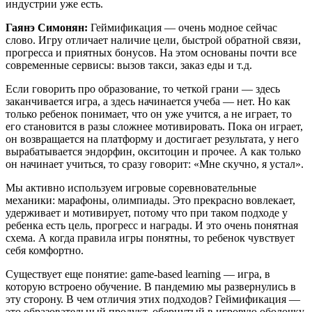
индустрии уже есть.
Гаянэ Симонян:
Геймификация — очень модное сейчас
слово. Игру отличает наличие цели, быстрой обратной связи,
прогресса и приятных бонусов. На этом основаны почти все
современные сервисы: вызов такси, заказ еды и т.д.
Если говорить про образование, то четкой грани — здесь
заканчивается игра, а здесь начинается учеба — нет. Но как
только ребенок понимает, что он уже учится, а не играет, то
его становится в разы сложнее мотивировать. Пока он играет,
он возвращается на платформу и достигает результата, у него
вырабатывается эндорфин, окситоцин и прочее. А как только
он начинает учиться, то сразу говорит: «Мне скучно, я устал».
Мы активно используем игровые соревновательные
механики: марафоны, олимпиады. Это прекрасно вовлекает,
удерживает и мотивирует, потому что при таком подходе у
ребенка есть цель, прогресс и награды. И это очень понятная
схема. А когда правила игры понятны, то ребенок чувствует
себя комфортно.
Существует еще понятие: game-based learning — игра, в
которую встроено обучение. В пандемию мы развернулись в
эту сторону. В чем отличия этих подходов? Геймификация —
это образовательный продукт, обернутый в игровую оболочку.