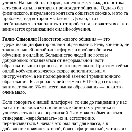
учился. На нашей платформе, конечно же, у каждого потока
есть свои чаты, в которых происходит общение. Однако без
физического, визуального контакта общаться сложно, и это та
проблема, над которой мы бьемся. Думаю, что с
необходимостью заполнить этот пробел сталкиваются все, кто
занимается организацией онлайн-обучения.
Гаянэ Симонян
: Недостаток живого общения — это
сдерживающий фактор онлайн-образования. Речь, конечно, не
только о нашей онлайн-платформе, а вообще обо всем
обучении в онлайне. Большинство людей не готовы
добровольно отказываться от неформальной части
образовательного процесса, и это нормально. При этом сейчас
онлайн-обучение является скорее дополнительным
инструментом, а не полноценной заменой традиционного
образования. Быстрорастущий сегмент EdTech до сих пор
занимает около 3% от всего рынка образования — пока это
очень мало.
Если говорить о нашей платформе, то еще до пандемии у нас
на сайте появился чат: в личных кабинетах у ученика и
учителя есть лента с перепиской. Там можно обмениваться
стикерами, «зарабатывать» их и, естественно,
переписываться. Сначала это был чат для класса, а в
добавление появился второй, более официальный, чат для их