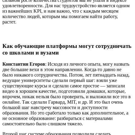
сильном росте количества студентов мы не упали в индексе
удовлетворенности. Для нас трудоустройство является одним
из важнейших KPI, и нам важно, что с каждым месяцем
количество людей, которым мы помогаем найти работу,
растет.
Как обучающие платформы могут сотрудничать
со школами и вузами
Константин Егоров
: Исходя из личного опыта, могу назвать
две большие вехи в этом направлении. Когда-то давно не
было никакого сотрудничества. Потом, лет пятнадцать назад,
ведущие университеты сделали первый шаг: взяли уже
существующие курсы и сделали самое простое — записали
видео в хорошем качестве, подготовили домашки, которые,
впрочем, никак нельзя было проверить, и выложили все это в
онлайне. Так сделали Гарвард, MIT, и др. И это был очень
большой шаг навстречу массовости и доступности
образования. Но это сработало только как дополнительное, а
не основное образование: разбираться с материалами
самостоятельно было слишком тяжело.
Второй шаг системе образования позволили сделать