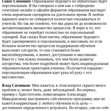
Гаянэ Симонян:
Образование будущего не обязательно будет
персональным. Я бы говорила о нем как о гибридном:
сочетание онлайн и офлайн-форматов образования выглядит
очень вероятным сценарием на длительное время. В любом
варианте никто не собирается полностью отказываться от
учителя. Но так же понятно, что мы доросли до возможности
автоматизировать множество процессов. Я верю в то, что
образование не перейдет полностью на персональный
сценарий. Как сказал Константин, образование будущего
будет одновременно и персональным, и массовым, но если
большое количество процессов поддержания обучения
выполняет алгоритм, то они становятся более
масштабируемыми, а значит, доступными и массовыми.
Вместе с тем нужно понимать, что чем более развиты
алгоритмы, тем более подробной может быть индивидуальная
образовательная траектория ученика. Получается парадокс:
персонализация образования идет рука об руку с его
массовостью.
Влад Ситников
: Мне кажется, в этом вопросе скрыто много
проблем и, может быть, даже заблуждений. Во-первых,
пример с Аристотелем, помогающим Александру
Македонскому выстраивать собственную программу, мне не
кажется корректным: у любого обучения есть цель —
достижение определенного результата. Во-вторых, сам по себе