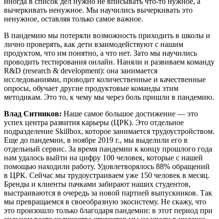
иногда в список дел нужно не вписывать что-то нужное, а
вычеркивать ненужное. Мы научились вычеркивать это
ненужное, оставляя только самое важное.
В пандемию мы потеряли возможность приходить в школы и
лично проверять, как дети взаимодействуют с нашим
продуктом, что им понятно, а что нет. Зато мы научились
проводить тестирования онлайн. Наняли и развиваем команду
R&D (research & development): она занимается
исследованиями, проводит количественные и качественные
опросы, обучает другие продуктовые команды этим
методикам. Это то, к чему мы через боль пришли в пандемию.
Влад Ситников:
Наше самое большое достижение — это
успех центра развития карьеры (ЦРК). Это отдельное
подразделение Skillbox, которое занимается трудоустройством.
Еще до пандемии, в ноябре 2019 г., мы выделили его в
отдельный сервис. За время пандемии к концу прошлого года
нам удалось выйти на цифру 100 человек, которые с нашей
помощью находили работу. Удовлетворялось 88% обращений
в ЦРК. Сейчас мы трудоустраиваем уже 150 человек в месяц.
Бренды и клиенты пачками забирают наших студентов,
выстраиваются в очередь за новой партией выпускников. Так
мы превращаемся в своеобразную экосистему. Не скажу, что
это произошло только благодаря пандемии: в этот период при