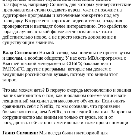
платформы, например Coursera, для которых университетские
преподаватели стали создавать курсы, уже не похожие на
аудиторные программы и заточенные конкретно под эту
площадку. В курсе есть короткие видео и тесты, а задания
проверяются и выглядят более интерактивно. Это сработало
гораздо лучше: в такой форме легче осваивать что-то
действительно новое, а не просто искать дополнение к
существующим знаниям.
Влад Ситников:
На мой взгляд, мы полезны не просто вузам
и школам, а вообще обществу. У нас есть MBA-программа с
Высшей школой менеджмента СПбГУ, бакалавриат с
РАНХиГС, другие программы, которые мы делаем с
ведущими российскими вузами, потому что видим этот
запрос.
Что мы можем дать? В первую очередь методологию и знания
наших методистов о том, как в большом объеме записывать
лекционный материал для массового обучения. Если опять
сравнивать себя с Netflix, то мы осознали, что произвели
больше контента, чем Netflix, за последний квартал. Запрос на
сотрудничество мы видим не только от вузов, но и от
государства: сейчас оно заметило нас и тоже просит помощи.
Гаянэ Симонян:
Мы всегда были платформой для