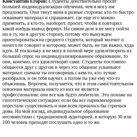
Константин Егоров:
Студенты действительно просят
большей индивидуализации обучения, чем я могу им
предложить. Они тянут меня в разные стороны: кто-то быстро
осваивает материал и спрашивает, где еще его можно
применять, а кто-то, наоборот, просит, чтобы я повторил
какой-нибудь вывод формул. На самом деле я не могу пойти
ни в ту, ни в другую сторону, потому что вынужден
ориентироваться на среднего студента, который молчит и
ничего не говорит и которому, может быть, не так важно, куда
идти. И поскольку я не могу в полной мере удовлетворить их
большой спрос на индивидуализированное образование, то
они, конечно, его удовлетворят сами. Студенты постоянно
общаются друг с другом и через это общение усваивают
материал: сначала ты поговоришь с кем-то, кто лучше
разобрался, и он тебя научит, а потом ты уже ему что-то
объяснишь. Впрочем, получается, что в этом самостоятельном
освоении материала никто из них не является
профессионалом: они все как будто любители. Это похоже на
гипотетическую ситуацию: если бы все парикмахерские
перестали существовать и нам всем пришлось бы стричься
дома. На мой взгляд, индивидуальное образование
несовместимо с традиционной аудиторией, в которую 30 или
100 человек приходят послушать одно и то же.