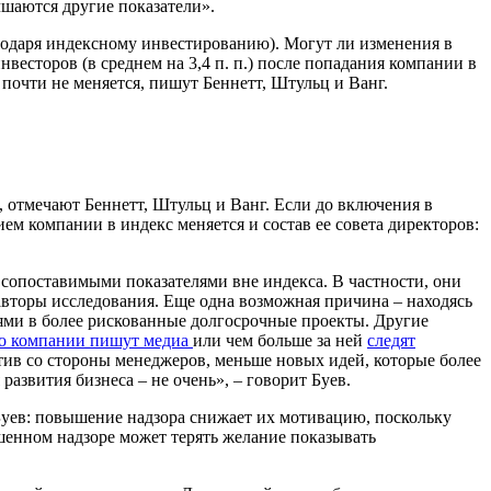
чшаются другие показатели».
агодаря индексному инвестированию). Могут ли изменения в
весторов (в среднем на 3,4 п. п.) после попадания компании в
почти не меняется, пишут Беннетт, Штульц и Ванг.
, отмечают Беннетт, Штульц и Ванг. Если до включения в
ем компании в индекс меняется и состав ее совета директоров:
опоставимыми показателями вне индекса. В частности, они
авторы исследования.
Еще одна возможная причина – находясь
ями в более рискованные долгосрочные проекты. Другие
 о компании пишут медиа
или чем больше за ней
следят
тив со стороны менеджеров, меньше новых идей, которые более
азвития бизнеса – не очень», – говорит Буев.
Буев: повышение надзора снижает их мотивацию, поскольку
енном надзоре может терять желание показывать