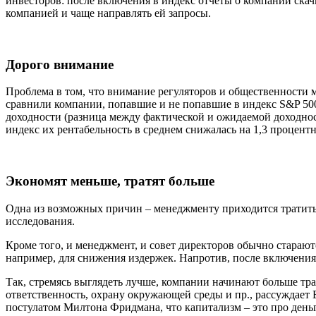
инвесторов: после включения в индекс отчеты о компании скач
компанией и чаще направлять ей запросы.
Дорого внимание
Проблема в том, что внимание регуляторов и общественности м
сравнили компании, попавшие и не попавшие в индекс S&P 500
доходности (разница между фактической и ожидаемой доходнос
индекс их рентабельность в среднем снижалась на 1,3 процентног
Экономят меньше, тратят больше
Одна из возможных причин –
менеджменту приходится тратить
исследования.
Кроме того, и
менеджмент, и совет директоров обычно стараютс
например, для снижения издержек. Напротив, после включения
Так, стремясь выглядеть лучше, компании начинают больше т
ответственность, охрану окружающей среды и пр., рассуждает Б
постулатом Милтона Фридмана, что капитализм – это про день