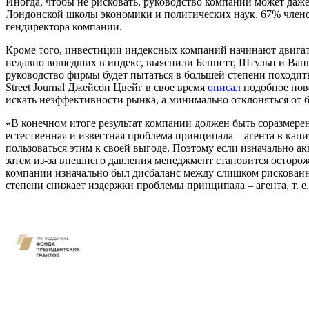
Иногда, чтобы не рисковать, руководство компании может даж
Лондонской школы экономики и политических наук, 67% члено
гендиректора компании.
Кроме того, инвестиции индексных компаний начинают двигат
недавно вошедших в индекс, выяснили Беннетт, Штульц и Ванг.
руководство фирмы будет пытаться в большей степени походить
Street Journal Джейсон Цвейг в свое время
описал
подобное пове
искать неэффективности рынка, а минимально отклоняться от бе
«В конечном итоге результат компании должен быть соразмере
естественная и известная проблема принципала – агента в кап
пользоваться этим к своей выгоде
. Поэтому если изначально а
затем из-за внешнего давления менеджмент становится осторож
компании изначально был дисбаланс между слишком рискованн
степени снижает издержки проблемы принципала – агента, т. 