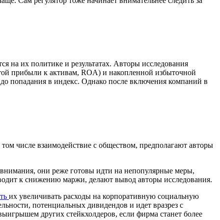
аще. Сам регулятор тоже начинает внимательнее следить за
ся на их политике и результатах. Авторы исследования
стой прибыли к активам, ROA) и накопленной избыточной
 до попадания в индекс. Однако после включения компаний в
 том числе взаимодействие с обществом, предполагают авторы
 внимания, они реже готовы идти на непопулярные меры,
иводит к снижению маржи, делают вывод авторы исследования.
ать
их увеличивать расходы на корпоративную социальную
ельности, потенциальных дивидендов и идет вразрез с
выигрышем других стейкхолдеров, если фирма станет более