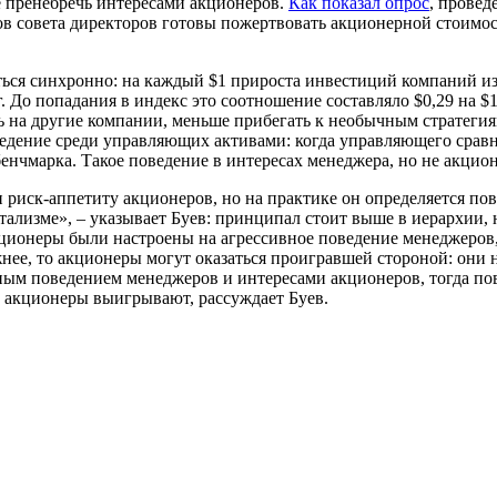
е пренебречь интересами акционеров.
Как показал опрос
, прове
в совета директоров готовы пожертвовать акционерной стоимос
ься синхронно: на каждый $1 прироста инвестиций компаний из
 До попадания в индекс это соотношение составляло $0,29 на $
 на другие компании, меньше прибегать к необычным стратегиям
дение среди управляющих активами: когда управляющего сравни
нчмарка. Такое поведение в интересах менеджера, но не акционе
н риск-аппетиту акционеров, но на практике он определяется п
итализме
», – указывает Буев:
принципал стоит выше в иерархии, 
кционеры были настроены на агрессивное поведение менеджеров,
нее, то акционеры могут оказаться проигравшей стороной: они н
ым поведением менеджеров и интересами акционеров, тогда по
е. акционеры выигрывают, рассуждает Буев.