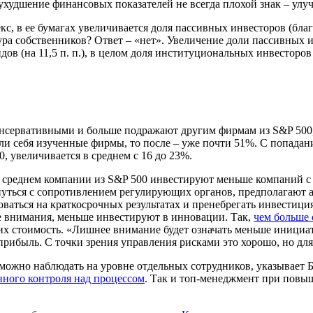
ухудшение финансовых показателей не всегда плохой знак – улу
екс, в ее бумагах увеличивается доля пассивных инвесторов (бл
ра собственников? Ответ – «нет». Увеличение доли пассивных ин
в (на 11,5 п. п.), в целом доля институциональных инвесторов 
консервативными и больше подражают другим фирмам из S&P 500
и себя изученные фирмы, то после – уже почти 51%. С попадани
, увеличивается в среднем с 16 до 23%.
среднем компании из S&P 500 инвестируют меньше компаний с с
нуться с сопротивлением регулирующих органов, предполагают 
аться на краткосрочных результатах
и пренебрегать инвестици
е внимания, меньше инвестируют в инновации. Так,
чем больше
их стоимость. «Лишнее внимание будет означать меньше инициа
ибыль. С точки зрения управления рисками это хорошо, но для р
 можно наблюдать на уровне отдельных сотрудников, указывает 
нного контроля над процессом
.
Так и топ-менеджмент при повыш