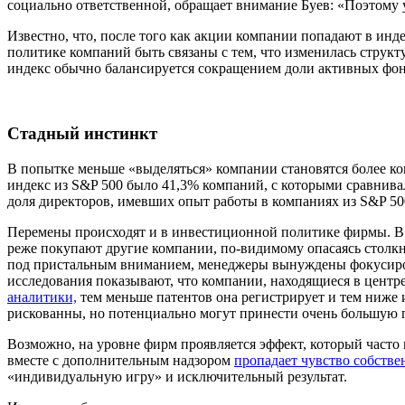
социально ответственной, обращает внимание Буев: «Поэтому 
Известно, что, после того как акции компании попадают в инд
политике компаний быть связаны с тем, что изменилась структу
индекс обычно балансируется сокращением доли активных фондо
Стадный инстинкт
В попытке меньше «выделяться» компании
становятся более 
индекс из S&P 500 было 41,3% компаний, с которыми сравнивал
доля директоров, имевших опыт работы в компаниях из S&P 500
Перемены происходят и в инвестиционной политике фирмы. В 
реже покупают другие компании, по-видимому опасаясь столк
под пристальным вниманием, менеджеры вынуждены фокусиров
исследования показывают, что компании, находящиеся в центр
аналитики,
тем меньше патентов она регистрирует и тем ниже 
рискованны, но потенциально могут принести очень большую пр
Возможно, на уровне фирм проявляется эффект, который часто
вместе с дополнительным надзором
пропадает чувство собстве
«индивидуальную игру» и исключительный результат.