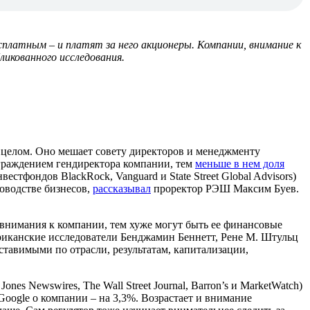
платным – и платят за него акционеры. Компании, внимание к
ликованного исследования.
 целом. Оно мешает совету директоров и менеджменту
граждением гендиректора компании, тем
меньше в нем доля
тфондов BlackRock, Vanguard и State Street Global Advisors)
оводстве бизнесов,
рассказывал
проректор РЭШ Максим Буев.
 внимания к компании, тем хуже могут быть ее финансовые
иканские исследователи Бенджамин Беннетт, Рене М. Штульц
оставимыми по отрасли, результатам, капитализации,
es Newswires, The Wall Street Journal, Barron’s и MarketWatch)
Google о компании – на 3,3%. Возрастает и внимание