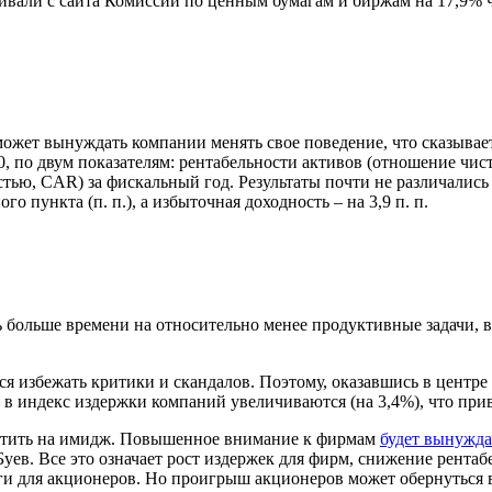
ивали с сайта Комиссии по ценным бумагам и биржам на 17,9% ч
ожет вынуждать компании менять свое поведение, что сказывает
, по двум показателям: рентабельности активов (отношение чи
тью, CAR) за фискальный год. Результаты почти не различались
о пункта (п. п.), а избыточная доходность – на 3,9 п. п.
 больше времени на относительно менее продуктивные задачи,
в
я избежать критики и скандалов.
Поэтому, оказавшись в центре
 в индекс издержки компаний увеличиваются (на 3,4%), что пр
ратить на имидж. Повышенное внимание к фирмам
будет вынужд
уев. Все это означает рост издержек для фирм, снижение рентаб
ги для акционеров. Но проигрыш акционеров может обернуться 