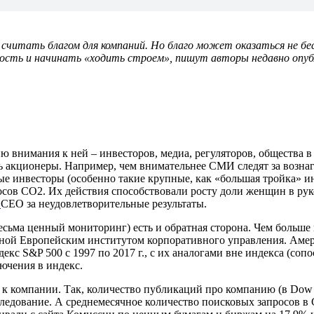
читать благом для компаний. Но благо может оказаться не бес
ость и начинать «ходить строем», пишут авторы недавно опуб
 внимания к ней – инвесторов, медиа, регуляторов, общества в
ь акционеры. Например, чем внимательнее СМИ следят за возна
инвесторы (особенно такие крупные, как «большая тройка» инвес
сов CO2. Их действия способствовали росту доли женщин в рук
т
CEO за неудовлетворительные результаты.
сьма ценный мониторинг) есть и обратная сторона. Чем больше
нной Европейским институтом корпоративного управления. Амер
кс S&P 500 с 1997 по 2017 г., с их аналогами вне индекса (соп
лючения в индекс.
 к компании.
Так, количество публикаций про компанию (в Dow Jon
следование. А среднемесячное количество поисковых запросов в 