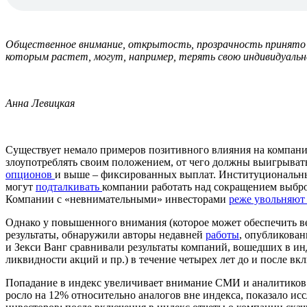
Общественное внимание, открытость, прозрачность принято с
которым растет, могут, например, терять свою индивидуальн
Анна Левицкая
Существует немало примеров позитивного влияния на компанию
злоупотреблять своим положением, от чего должны выигрыват
опционов
и выше – фиксированных выплат. Институциональные 
могут
подталкивать
компании работать над сокращением выбро
Компании с «невнимательными» инвесторами
реже увольняю
Однако у повышенного внимания (которое может обеспечить ве
результаты
, обнаружили авторы недавней
работы
, опубликова
и Зекси Ванг сравнивали результаты компаний, вошедших в инде
ликвидности акций и пр.) в течение четырех лет до и после вк
Попадание в индекс увеличивает внимание СМИ и аналитиков
росло на 12% относительно аналогов вне индекса, показало ис