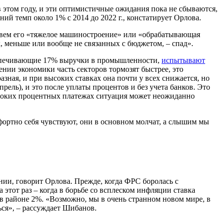
 этом году, и эти оптимистичные ожидания пока не сбываются,
ний темп около 1% с 2014 до 2022 г., констатирует Орлова.
азовем его «тяжелое машиностроение» или «обрабатывающая
, меньше или вообще не связанных с бюджетом, – спад».
еспечивающие 17% выручки в промышленности,
испытывают
ении экономики часть секторов тормозят быстрее, это
азная, и при высоких ставках она почти у всех снижается, но
апрель), и это после уплаты процентов и без учета банков. Это
ысоких процентных платежах ситуация может неожиданно
фортно себя чувствуют, они в основном молчат, а слышим мы
ии, говорит Орлова. Прежде, когда ФРС боролась с
этот раз – когда в борьбе со всплеском инфляции ставка
в районе 2%. «Возможно, мы в очень странном новом мире, в
ься», – рассуждает Шибанов.