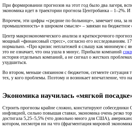
При формировании прогнозов на этот год было два лагеря, всп
экономика идет в траектории прогноза Центробанка – 1–2%. И х
Впрочем, эти цифры «средние по больнице», замечает она, за
промышленность» в широком смысле» – завязан на бюджетное ф
Центр макроэкономического анализа и краткосрочного прогно
мощный «финансовый стресс», согласно его исследованиям. 17%
нормально.
«
Про кризис неплатежей я слышу как минимум с янва
это не означает, что она ушла в минус. Прибыли компаний
сок
история отдельных компаний, а не сигнал о жестких проблема
ухудшиться.
Во втором, меньше связанном с бюджетом, сегменте ситуация т
тех, у кого проблемы. Поэтому и возникает впечатление, что 
Экономика научилась «мягкой посадке
Строить прогнозы крайне сложно, констатируют собеседники 
инфляцией, сильно повышая ставки, экономика очень резко торм
достигала 5,25–5,5% (что довольно много для США), американ
котором, несмотря ни на что (фрагментация мировой экономики