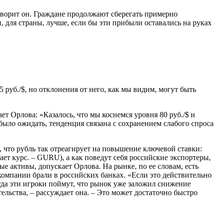
говорит он. Граждане продолжают сберегать примерно
 для страны, лучше, если бы эти прибыли оставались на руках
руб./$, но отклонения от него, как мы видим, могут быть
ет Орлова: «Казалось, что мы коснемся уровня 80 руб./$ и
 было ожидать, тенденция связана с сохранением слабого спроса
, что рубль так отреагирует на повышение ключевой ставки:
ает курс. – GURU), а как поведут себя российские экспортеры,
ые активы, допускает Орлова. На рынке, по ее словам, есть
компании брали в российских банках. «Если это действительно
огда эти игроки поймут, что рынок уже заложил снижение
ельства, – рассуждает она. – Это может достаточно быстро