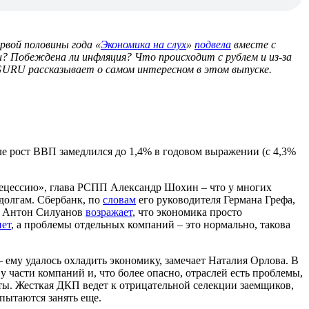
ервой половины года «
Экономика на слух
»
подвела
вместе с
 Побеждена ли инфляция? Что происходит с рублем и из-за
 GURU рассказывает о самом интересном в этом выпуске.
ле рост ВВП замедлился до 1,4% в годовом выражении (с 4,3%
 рецессию», глава РСПП Александр Шохин – что у многих
долгам. Сбербанк, по
словам
его руководителя Германа Грефа,
ов Антон Силуанов
возражает
, что экономика просто
нет
, а проблемы отдельных компаний – это нормально, такова
 ему удалось охладить экономику, замечает Наталия Орлова. В
 части компаний и, что более опасно, отраслей есть проблемы,
ты. Жесткая ДКП ведет к отрицательной селекции заемщиков,
 пытаются занять еще.