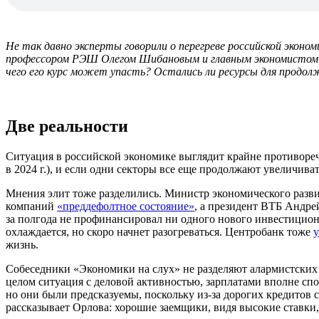
Не так давно эксперты говорили о перегреве российской эконом
профессором РЭШ Олегом Шибановым и главным экономистом А
чего его курс может упасть? Остались ли ресурсы для продо
Две реальности
Ситуация в российской экономике выглядит крайне противоречи
в 2024 г.), и если одни секторы все еще продолжают увеличива
Мнения элит тоже разделились. Министр экономического раз
компаний
«преддефолтное состояние»
, а президент ВТБ Андре
за полгода не профинансировал ни одного нового инвестицио
охлаждается, но скоро начнет разогреваться. Центробанк тоже
у
жизнь.
Собеседники «Экономики на слух» не разделяют алармистских н
целом ситуация с деловой активностью, зарплатами вполне спок
но они были предсказуемы, поскольку из-за дорогих кредито
рассказывает Орлова: хорошие заемщики, видя высокие ставки, 