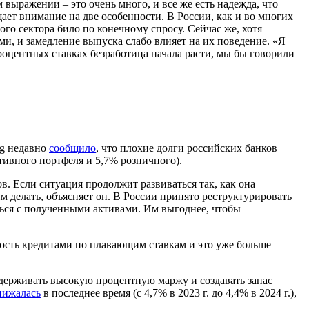
выражении – это очень много, и все же есть надежда, что
ает внимание на две особенности. В России, как и во многих
ого сектора било по конечному спросу. Сейчас же, хотя
и, и замедление выпуска слабо влияет на их поведение. «Я
роцентных ставках безработица начала расти, мы бы говорили
rg недавно
сообщило
, что плохие долги российских банков
тивного портфеля и 5,7% розничного).
в. Если ситуация продолжит развиваться так, как она
м делать, объясняет он. В России принято реструктурировать
аться с полученными активами. Им выгоднее, чтобы
ность кредитами по плавающим ставкам и это уже больше
 удерживать высокую процентную маржу и создавать запас
нижалась
в последнее время (с 4,7% в 2023 г. до 4,4% в 2024 г.),