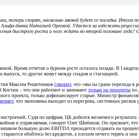
ики, теперь спорят, насколько мягкой будет ее посадка. Итоги п
льфа-банка Наталией Орловой. Удастся ли избежать рецессии?
лжения быстрого роста и чего ждать во второй половине года?
вой. Время отчетов о бурном росте осталось позади. В I кварта
ть выпуск, то другие живут между спадом и стагнацией.
вития Максим Решетников
говорит
, что «мы на грани перехода в
й Костин – что они работают и занимают
только на проценты
по 
нного проекта, только дофинансирует старые. Министр финанс
веряет
, что экономика выходит из перегрева, системных рисков
астроений. Судя по цифрам, ЦБ добился желаемого результата –
ойная и управляемая, говорит Олег Шибанов. Он признает, что у
в слишком большую долю EBITDA приходится отдавать на процен
стараются обойтись без кредитов, а плохим нечего терять и они