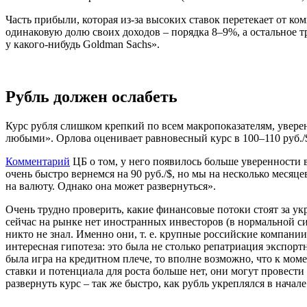
Часть прибыли, которая из-за высоких ставок перетекает от к
одинаковую долю своих доходов – порядка 8–9%, а остальное т
у какого-нибудь Goldman Sachs».
Рубль должен ослабеть
Курс рубля слишком крепкий по всем макропоказателям, уверен
любыми». Орлова оценивает равновесный курс в 100–110 руб./$,
Комментарий
ЦБ о том, у него появилось больше уверенности в
очень быстро вернемся на 90 руб./$, но мы на несколько месяце
на валюту. Однако она может развернуться».
Очень трудно проверить, какие финансовые потоки стоят за ук
сейчас на рынке нет иностранных инвесторов (в нормальной си
никто не знал. Именно они, т. е. крупные российские компании
интересная гипотеза: это была не столько репатриация экспор
была игра на кредитном плече, то вполне возможно, что к моме
ставки и потенциала для роста больше нет, они могут провести
развернуть курс – так же быстро, как рубль укреплялся в начале