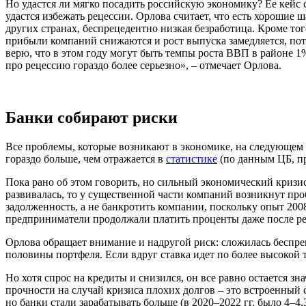
Но удастся ли мягко посадить российскую экономику? Ее кейс 
удастся избежать рецессии. Орлова считает, что есть хорошие
других странах, беспрецедентно низкая безработица. Кроме тог
прибыли компаний снижаются и рост выпуска замедляется, пот
верю, что в этом году могут быть темпы роста ВВП в районе 1
про рецессию гораздо более серьезно», – отмечает Орлова.
Банки собирают риски
Все проблемы, которые возникают в экономике, на следующем 
гораздо больше, чем отражается в
статистике
(по данным ЦБ, пр
Пока рано об этом говорить, но сильный экономический кризис
развивалась, то у существенной части компаний возникнут про
задолженность, а не банкротить компании, поскольку опыт 2008
предприниматели продолжали платить проценты даже после р
Орлова обращает внимание и на
другой риск: сложилась беспр
половины портфеля. Если вдруг ставка идет по более высокой 
Но хотя спрос на кредиты и снизился, он все равно остается 
прочности на случай кризиса плохих долгов – это встроенный
но банки стали зарабатывать больше (в 2020–2022 гг. было 4–4