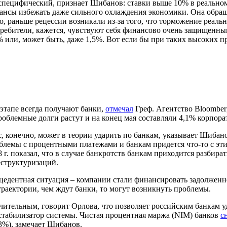
специфический, признает Шибанов: ставки выше 10% в реальном 
 шансы избежать даже сильного охлаждения экономики. Она обращ
о, раньше рецессии возникали из-за того, что торможение реальн
ребители, кажется, чувствуют себя финансово очень защищенным
% или, может быть, даже 1,5%. Вот если бы при таких высоких п
этапе всегда получают банки,
отмечал
Греф. Агентство Bloombe
облемные долги растут и на конец мая составляли 4,1% корпора
, конечно, может в теории ударить по банкам, указывает Шибано
блемы с процентными платежами и банкам придется что-то с эти
 г. показал, что в случае банкротств банкам приходится разбир
еструктуризаций.
ецедентная ситуация – компании стали финансировать задолжен
траектории, чем ждут банки, то могут возникнуть проблемы.
значительным, говорит Орлова, что позволяет российским банкам
 стабилизатор системы. Чистая процентная маржа (NIM) банков
с
,3%), замечает Шибанов.