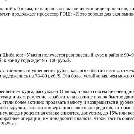
омпаний к банкам, те направляют вкладчикам в виде процентов, 
ратят, продолжает профессор РЭШ: «И это хорошо для экономики,
 Шибанов: «У меня получается равновесный курс в районе 90–95 
 к концу года ждет 95–100 руб./$.
 устойчивости укрепления рубля, касался событий весны, отмеча
в задержались на 78–80 руб./$. Эта более устойчивая, чем можно
реплением курса, рассуждает Орлова, и было совсем не очевидно
туации их стремление заработать на разнице ставок быстро двиг
, стали более активно продавать валюту и возвращаться в рублев
тной выручки, сколько конвертация валютных кредитов, которые 
нту, когда процентная ставка снизится, допустим, до 15% или к
 обратные операции, им понадобится валюта, чтобы гасить обязат
 2025 г.».