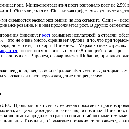
оминает она. Минэкономразвития прогнозировало рост на 2,5% в
отя 1,5% после роста на 4% – плохая цифра, это лучше, чем сред
 ними скрывается раскол экономики на два сегмента. Один – «н
инансирование, и в нем продолжается рост. В других сегментах
зирования фиксирует
рост
взаимных неплатежей, а отрасли, об
 – это не очень много, оценивает Орлова, и то, что при тормож
ря, но его нет, – говорит Шибанов. – Маржа во всех отраслях р
ращаются
, но остаются значительными (9,8 трлн руб. за январь – 
х в экономике». Впрочем, оговаривается Шибанов, при таких в
оже неоднородная, говорит Орлова: «Есть секторы, которые ком
нам угрожает сильное переохлаждение или рецессия».
»
GURU. Прошлый опыт сейчас не очень помогает в прогнозирован
озила, а еще чаще входила в рецессию, вспоминает Шибанов, на 
ская экономика продолжала расти своими стабильными темпами 
, пошлины Трампа и др.), «мягкие посадки» стали как-то удават