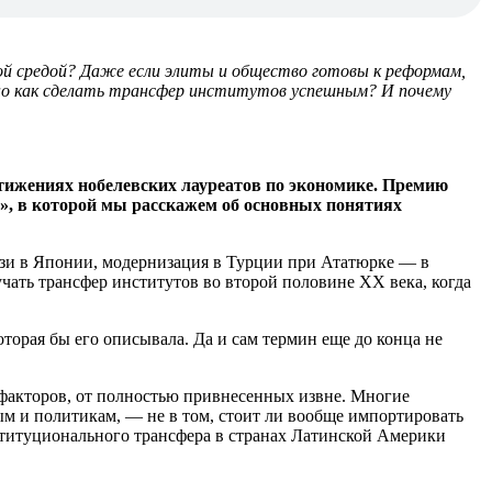
й средой? Даже если элиты и общество готовы к реформам,
 но как сделать трансфер институтов успешным? И почему
стижениях нобелевских лауреатов по экономике. Премию
», в которой мы расскажем об основных понятиях
дзи в Японии, модернизация в Турции при Ататюрке — в
чать трансфер институтов во второй половине XX века, когда
орая бы его описывала. Да и сам термин еще до конца не
 факторов, от полностью привнесенных извне. Многие
ым и политикам, — не в том, стоит ли вообще импортировать
титуционального трансфера в странах Латинской Америки