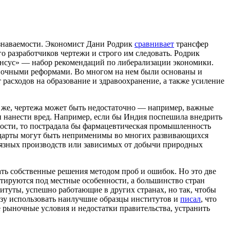
узнаваемости. Экономист Дани Родрик
сравнивает
трансфер
о разработчиков чертежи и строго им следовать. Родрик
сенсус» — набор рекомендаций по либерализации экономики.
ыночными реформами. Во многом на нем были основаны и
расходов на образование и здравоохранение, а также усиление
у же, чертежа может быть недостаточно — например, важные
 и нанести вред. Например, если бы Индия поспешила внедрить
ности, то пострадала бы фармацевтическая промышленность
андарты могут быть неприменимы во многих развивающихся
рязных производств или зависимых от добычи природных
ть собственные решения методом проб и ошибок. Но это две
птируются под местные особенности, а большинство стран
итуты, успешно работающие в других странах, но так, чтобы
азу использовать наилучшие образцы институтов и
писал
, что
рыночные условия и недостатки правительства, устранить