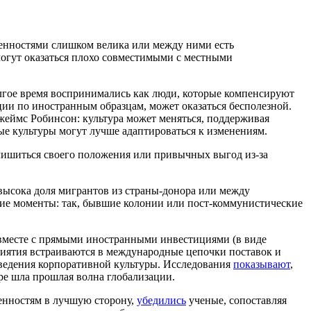
енностями слишком велика или между ними есть
могут оказаться плохо совместимыми с местными
гое время воспринимались как люди, которые компенсируют
ии по иностранным образцам, может оказаться бесполезной.
еймс Робинсон: культура может меняться, поддерживая
ые культуры могут лучше адаптироваться к изменениям.
 лишиться своего положения или привычных выгод из-за
высока доля мигрантов из страны-донора или между
ские моменты: так, бывшие колонии или пост-коммунистические
 вместе с прямыми иностранными инвестициями (в виде
риятия встраиваются в международные цепочки поставок и
 ведения корпоративной культуры. Исследования
показывают
,
ире шла прошлая волна глобализации.
енностям в лучшую сторону,
убедились
ученые, сопоставляя