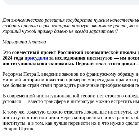
Для экономического развития государства нужны качественны
создать правила игры, которые помогут экономике расти, мо
хороший чужой пример далеко не всегда заразителен?
Маргарита Лютова
Это совместный проект Российской экономической школы 
2024 года
присудили
за исследования институтов — им посв
институциональной экономики. Первый текст этого цикла 
Реформы Петра I, введение законов по французскому образцу 
мировой истории множество примеров «пересадки» правил игры
все больше стран стали проводить рыночные преобразования п
В современной институциональной теории нет строгого опреде
устоялся — вместо трансфера в литературе можно встретить и
К тому же, зачастую сложно отделить локальные институты, к
институты в той или иной мере скопированы с иностранных обр
институты, а в том, как лучше перенести их и что нужно сдела
Эндрю Шрэнк.