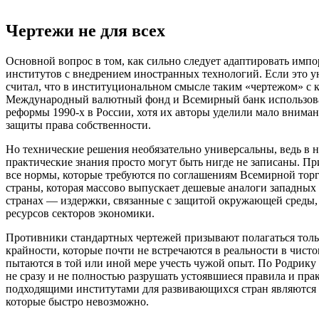
Чертежи не для всех
Основной вопрос в том, как сильно следует адаптировать имп
институтов с внедрением иностранных технологий. Если это ун
считал, что в институциональном смысле таким «чертежом» с 
Международный валютный фонд и Всемирный банк использовал
реформы 1990-х в России, хотя их авторы уделили мало внима
защиты права собственности.
Но технические решения необязательно универсальны, ведь в 
практические знания просто могут быть нигде не записаны. П
все нормы, которые требуются по соглашениям Всемирной тор
страны, которая массово выпускает дешевые аналоги западных
странах — издержки, связанные с защитой окружающей среды,
ресурсов секторов экономики.
Противники стандартных чертежей призывают полагаться тольк
крайности, которые почти не встречаются в реальности в чист
пытаются в той или иной мере учесть чужой опыт. По Родрику
не сразу и не полностью разрушать устоявшиеся правила и пр
подходящими институтами для развивающихся стран являются и
которые быстро невозможно.