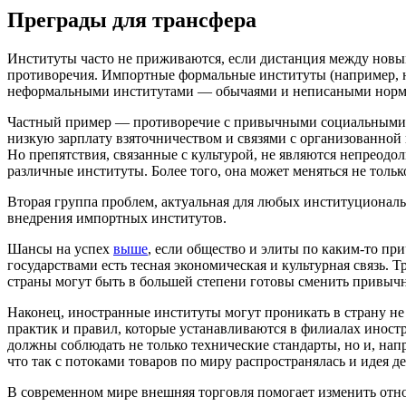
Преграды для трансфера
Институты часто не приживаются, если дистанция между новы
противоречия. Импортные формальные институты (например, н
неформальными институтами — обычаями и неписаными норм
Частный пример — противоречие с привычными социальными р
низкую зарплату взяточничеством и связями с организованной
Но препятствия, связанные с культурой, не являются непреод
различные институты. Более того, она может меняться не тол
Вторая группа проблем, актуальная для любых институциональ
внедрения импортных институтов.
Шансы на успех
выше
, если общество и элиты по каким-то п
государствами есть тесная экономическая и культурная связь
страны могут быть в большей степени готовы сменить привыч
Наконец, иностранные институты могут проникать в страну не
практик и правил, которые устанавливаются в филиалах иност
должны соблюдать не только технические стандарты, но и, на
что так с потоками товаров по миру распространялась и идея 
В современном мире внешняя торговля помогает изменить отн