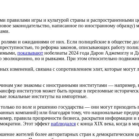
ми правилами игры и культурой страны и распространенными ц
овое законодательство, написанное по иностранному образцу) 
ами.
олями и ожиданиями от них. Если полицейские в обществе дол
 преступностью, то реформа законов, описывающих работу полиц
олимыми,
показывают
нобелиаты 2024 года Дарон Аджемоглу и Дж
ько эволюционно, но и рывками. При этом относительно подвижн
ных изменений, связана с сопротивлением элит, которые могут
ричинам уже знакомы с иностранными институтами — например, 
. Трансфер институтов может быть проще в переломные историче
ные локальные институты на импортные.
 только по воле и решению государства — они могут приходить
ранных компаний) или благодаря тому, что национальные предп
пример, правила прозрачности бизнеса, раскрытия информации и
демократии. Этот эффект
наблюдался
с конца XIX века, когда в м
ошение жителей более авторитарных стран к демократическим ц