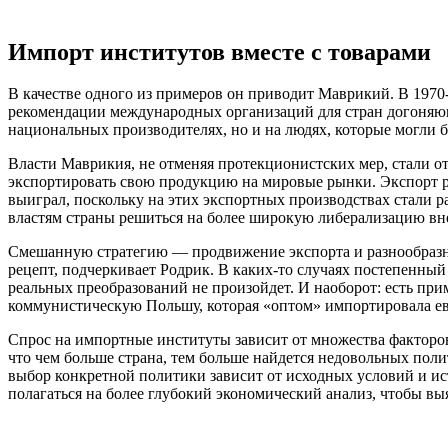
Импорт институтов вместе с товарами
В качестве одного из примеров он приводит Маврикий. В 1970
рекомендации международных организаций для стран догоняюще
национальных производителях, но и на людях, которые могли б
Власти Маврикия, не отменяя протекционистских мер, стали о
экспортировать свою продукцию на мировые рынки. Экспорт ре
выиграл, поскольку на этих экспортных производствах стали 
властям страны решиться на более широкую либерализацию вн
Смешанную стратегию — продвижение экспорта и разнообразн
рецепт, подчеркивает Родрик. В каких-то случаях постепенный
реальных преобразований не произойдет. И наоборот: есть пр
коммунистическую Польшу, которая «оптом» импортировала ев
Спрос на импортные институты зависит от множества факторов
что чем больше страна, тем больше найдется недовольных поли
выбор конкретной политики зависит от исходных условий и ис
полагаться на более глубокий экономический анализ, чтобы вы