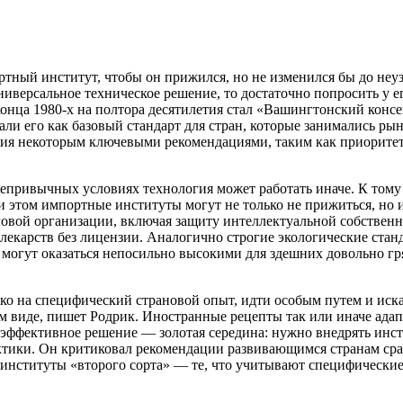
ортный институт, чтобы он прижился, но не изменился бы до не
иверсальное техническое решение, то достаточно попросить у ег
конца 1980-х на полтора десятилетия стал «Вашингтонский кон
и его как базовый стандарт для стран, которые занимались р
ния некоторым ключевыми рекомендациями, таким как приоритет 
непривычных условиях технология может работать иначе. К том
ри этом импортные институты могут не только не прижиться, но
говой организации, включая защиту интеллектуальной собствен
 лекарств без лицензии. Аналогично строгие экологические ст
 могут оказаться непосильно высокими для здешних довольно г
о на специфический страновой опыт, идти особым путем и иска
ом виде, пишет Родрик. Иностранные рецепты так или иначе ада
 эффективное решение — золотая середина: нужно внедрять инст
актики. Он критиковал рекомендации развивающимся странам ср
нституты «второго сорта» — те, что учитывают специфические 