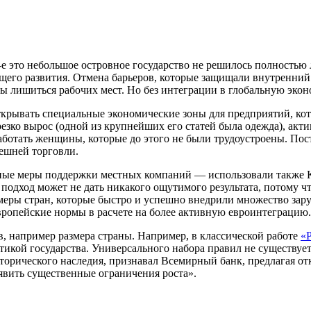
-е это небольшое островное государство не решилось полностью 
го развития. Отмена барьеров, которые защищали внутренний р
ы лишиться рабочих мест. Но без интеграции в глобальную эконо
ткрывать специальные экономические зоны для предприятий, ко
зко вырос (одной из крупнейших его статей была одежда), акти
работать женщины, которые до этого не были трудоустроены. П
ешней торговли.
ые меры поддержки местных компаний — использовали также Ки
 подход может не дать никакого ощутимого результата, потому ч
имеры стран, которые быстро и успешно внедрили множество зар
ропейские нормы в расчете на более активную евроинтеграцию.
, например размера страны. Например, в классической работе
«
тикой государства. Универсального набора правил не существует
торического наследия, признавал Всемирный банк, предлагая от
явить существенные ограничения роста».