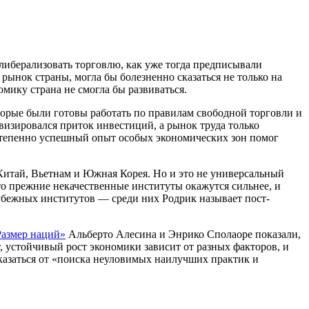
либерализовать торговлю, как уже тогда предписывали
ынок страны, могла бы болезненно сказаться не только на
мику страна не смогла бы развиваться.
торые были готовы работать по правилам свободной торговли и
визировался приток инвестиций, а рынок труда только
остепенно успешный опыт особых экономических зон помог
тай, Вьетнам и Южная Корея. Но и это не универсальный
то прежние некачественные институты окажутся сильнее, и
убежных институтов — среди них Родрик называет пост-
Размер наций»
Альберто Алесина и Энрико Сполаоре показали,
, устойчивый рост экономики зависит от разных факторов, и
казаться от «поиска неуловимых наилучших практик и