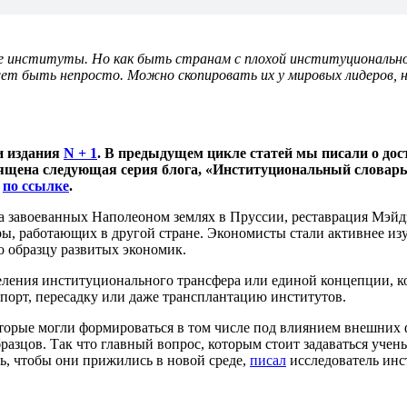
е институты. Но как быть странам с плохой институционально
жет быть непросто. Можно скопировать их у мировых лидеров,
и издания
N + 1
. В предыдущем цикле статей мы писали о до
ящена следующая серия блога, «Институциональный словарь
–
по ссылке
.
на завоеванных Наполеоном землях в Пруссии, реставрация Мэй
, работающих в другой стране. Экономисты стали активнее изу
о образцу развитых экономик.
ления институционального трансфера или единой концепции, кот
мпорт, пересадку или даже трансплантацию институтов.
оторые могли формироваться в том числе под влиянием внешних
азцов. Так что главный вопрос, которым стоит задаваться учен
ть, чтобы они прижились в новой среде,
писал
исследователь инс