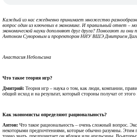
Каждый из нас ежедневно принимает множество разнообразн
вопрос один из ключевых в экономике. И правильный ответ – м
экономической науки дополняют друг друга? Помогают ли они п
Антоном Суворовым и проректором НИУ ВШЭ Дмитрием Дагаев
Анастасия Небольсина
Что такое теория игр?
Дмитрий:
Теория игр – наука о том, как люди, компании, пра
общий исход и на результат, который стороны получат от этого
Как экономисты определяют рациональность?
Антон:
Что такое рациональность – очень сложный вопрос. Эко
некоторыми предпочтениями, которые обычно разумны. Этим п
точно знать, предпочитает он яблоки или апельсины. Во-вторы