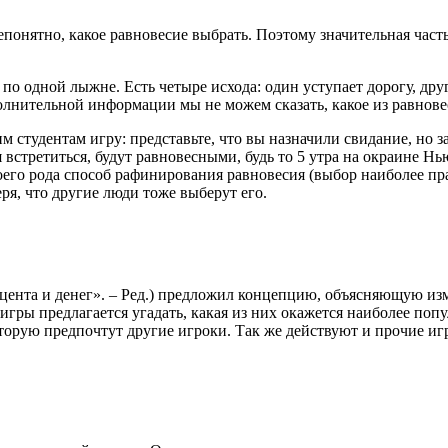
непонятно, какое равновесие выбрать. Поэтому значительная ча
о одной лыжне. Есть четыре исхода: один уступает дорогу, друг
олнительной информации мы не можем сказать, какое из равнове
 студентам игру: представьте, что вы назначили свидание, но за
ся встретиться, будут равновесными, будь то 5 утра на окраине 
оего рода способ рафинирования равновесия (выбор наиболее п
еря, что другие люди тоже выберут его.
цента и денег». – Ред.) предложил концепцию, объясняющую из
игры предлагается угадать, какая из них окажется наиболее поп
оторую предпочтут другие игроки. Так же действуют и прочие иг