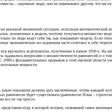
омисты – скромные люди, они не навязывают другим, что им нуж
и реальной жизненной ситуации, используя математический апп
осылок, заложенных в модель, поэтому получается множество мо
льно ли люди ведут себя так, как показывает модель. Если гипо
енные экономические исследования часто сочетают в себе теор
игр вручались за результаты, полученные в начале 1950-х. На п
ы задавались вопросами о множественности равновесий и о том,
). С 1990-х фундаментальных прорывов в этой научной области у
слительные мощности.
, какие показания должны дать заключенные, чтобы каждый полу
 равновесие будет существовать (равновесие Нэша – стратегия, 
о все не так просто.
представим игру, в которой человек, назвавший самое маленькое 