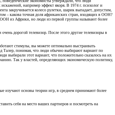
в, поведенческие экономисты утверждали, что люди
искажений, например эффект якоря. В 1974 г. психолог и
нта закручивается колесо рулетки, шарик выпадает, допустим,
отом – какова точная доля африканских стран, входящих в ООН?
и ООН из Африки, но люди из первой группы называют более
очень дорогой телевизор. После этого другие телевизоры в
работают стимулы, вы можете оптимально выстраивать
рд Талер, понимая, что люди обычно выбирают вариант по
ди выбирали этот вариант, что положительно сказалось на их
лчанию. Так у властей, определяющих экономическую политику,
рые изучают основы теории игр, в среднем принимают более
ставить себя на место ваших партнеров и посмотреть на