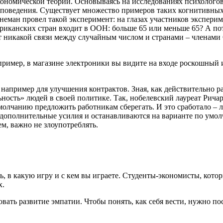
кономической теории. Основываясь на исследованиях психолого
 поведения. Существует множество примеров таких когнитивных 
ман провел такой эксперимент: на глазах участников экспериме
 африканских стран входит в ООН: больше 65 или меньше 65? А п
нет никакой связи между случайным числом и странами – членам
имер, в магазине электроники вы видите на входе роскошный и 
 например для улучшения контрактов. Зная, как действительно 
ность» людей в своей политике. Так, нобелевский лауреат Рича
лчанию предложить работникам сберегать. И это сработало – лю
 дополнительные усилия и останавливаются на варианте по умо
м, важно не злоупотреблять.
, в какую игру и с кем вы играете. Студенты-экономисты, кото
х.
вать развитие эмпатии. Чтобы понять, как себя вести, нужно по