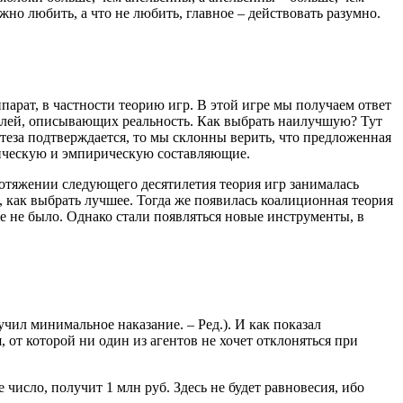
но любить, а что не любить, главное – действовать разумно.
арат, в частности теорию игр. В этой игре мы получаем ответ
делей, описывающих реальность. Как выбрать наилучшую? Тут
теза подтверждается, то мы склонны верить, что предложенная
етическую и эмпирическую составляющие.
ротяжении следующего десятилетия теория игр занималась
 как выбрать лучшее. Тогда же появилась коалиционная теория
же не было. Однако стали появляться новые инструменты, в
чил минимальное наказание. – Ред.). И как показал
от которой ни один из агентов не хочет отклоняться при
число, получит 1 млн руб. Здесь не будет равновесия, ибо