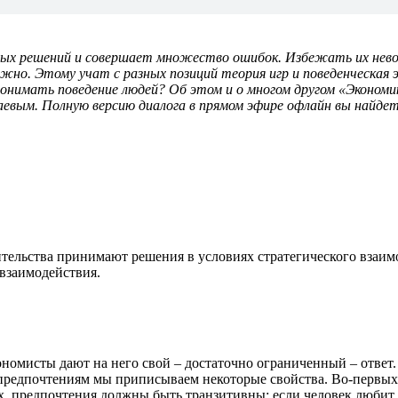
ых решений и совершает множество ошибок. Избежать их нев
ожно. Этому учат с разных позиций теория игр и поведенческая
онимать поведение людей? Об этом и о многом другом «Экономик
ым. Полную версию диалога в прямом эфире офлайн вы найде
вительства принимают решения в условиях стратегического взаи
 взаимодействия.
номисты дают на него свой – достаточно ограниченный – ответ.
редпочтениям мы приписываем некоторые свойства. Во-первых, 
х, предпочтения должны быть транзитивны: если человек любит 