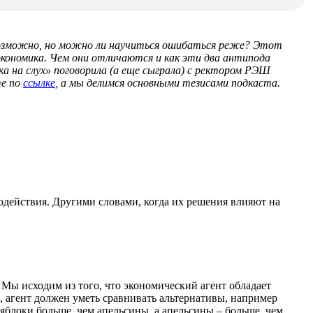
озможно, но можно ли научиться ошибаться реже? Этот
 экономика. Чем они отличаются и как эти два антипода
а на слух» поговорила (а еще сыграла) с ректором РЭШ
те по
ссылке
, а мы делимся основными тезисами подкаста.
модействия. Другими словами, когда их решения влияют на
 Мы исходим из того, что экономический агент обладает
агент должен уметь сравнивать альтернативы, например
яблоки больше, чем апельсины, а апельсины – больше, чем