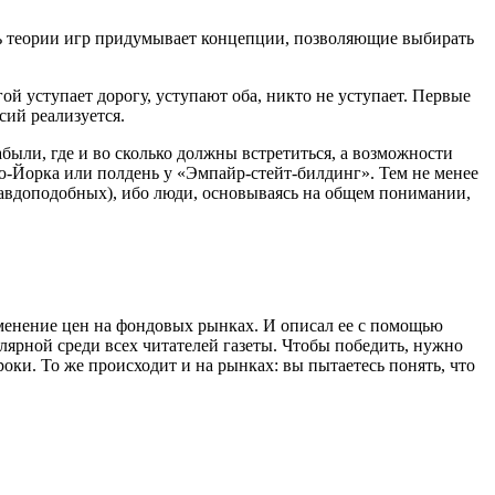
сть теории игр придумывает концепции, позволяющие выбирать
ой уступает дорогу, уступают оба, никто не уступает. Первые
сий реализуется.
были, где и во сколько должны встретиться, а возможности
Нью-Йорка или полдень у «Эмпайр-стейт-билдинг». Тем не менее
равдоподобных), ибо люди, основываясь на общем понимании,
менение цен на фондовых рынках. И описал ее с помощью
улярной среди всех читателей газеты. Чтобы победить, нужно
роки. То же происходит и на рынках: вы пытаетесь понять, что