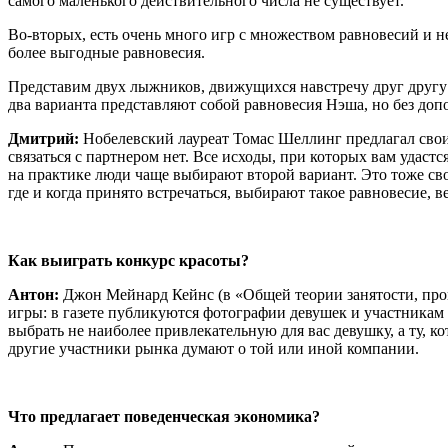
самого маленького действительного числа не существует.
Во-вторых, есть очень много игр с множеством равновесий и 
более выгодные равновесия.
Представим двух лыжников, движущихся навстречу друг другу п
два варианта представляют собой равновесия Нэша, но без доп
Дмитрий:
Нобелевский лауреат Томас Шеллинг предлагал своим
связаться с партнером нет. Все исходы, при которых вам удаст
на практике люди чаще выбирают второй вариант. Это тоже св
где и когда принято встречаться, выбирают такое равновесие, в
Как выиграть конкурс красоты?
Антон:
Джон Мейнард Кейнс (в «Общей теории занятости, про
игры: в газете публикуются фотографии девушек и участникам 
выбрать не наиболее привлекательную для вас девушку, а ту, к
другие участники рынка думают о той или иной компании.
Что предлагает поведенческая экономика?