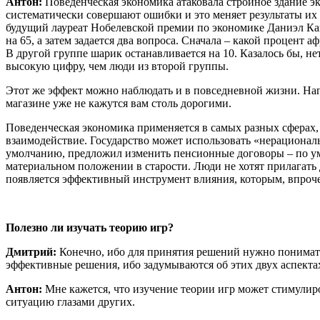
Антон:
Поведенческая экономика атаковала стройное здание э
систематически совершают ошибки и это меняет результаты их
будущий лауреат Нобелевской премии по экономике Даниэл Кане
на 65, а затем задается два вопроса. Сначала – какой процент
В другой группе шарик останавливается на 10. Казалось бы, 
высокую цифру, чем люди из второй группы.
Этот же эффект можно наблюдать и в повседневной жизни. Напр
магазине уже не кажутся вам столь дорогими.
Поведенческая экономика применяется в самых разных сферах,
взаимодействие. Государство может использовать «нерациональ
умолчанию, предложил изменить пенсионные договоры – по умо
материальном положении в старости. Люди не хотят прилагать
появляется эффективный инструмент влияния, которым, впроче
Полезно ли изучать теорию игр?
Дмитрий:
Конечно, ибо для принятия решений нужно понимать
эффективные решения, ибо задумываются об этих двух аспекта
Антон:
Мне кажется, что изучение теории игр может стимулиро
ситуацию глазами других.