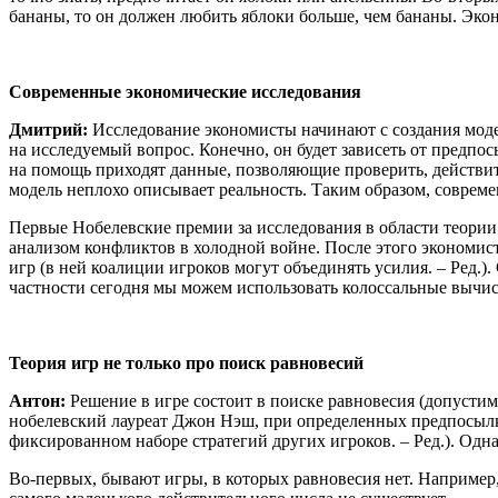
бананы, то он должен любить яблоки больше, чем бананы. Экон
Современные экономические исследования
Дмитрий:
Исследование экономисты начинают с создания модел
на исследуемый вопрос. Конечно, он будет зависеть от предп
на помощь приходят данные, позволяющие проверить, действите
модель неплохо описывает реальность. Таким образом, соврем
Первые Нобелевские премии за исследования в области теории 
анализом конфликтов в холодной войне. После этого экономист
игр (в ней коалиции игроков могут объединять усилия. – Ред.
частности сегодня мы можем использовать колоссальные вычи
Теория игр не только про поиск равновесий
Антон:
Решение в игре состоит в поиске равновесия (допустим
нобелевский лауреат Джон Нэш, при определенных предпосылках
фиксированном наборе стратегий других игроков. – Ред.). Однак
Во-первых, бывают игры, в которых равновесия нет. Например, 