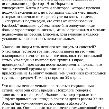
исследовании
профессора Нью-Йоркского
университета Ханта Алкота и соавторов, которые провели
похожий эксперимент, но с большим числом участников,
которых отключили от соцсетей уже на восемь недель.
Эксперимент подтвердил, что отказ от использования
Facebook
*
повышает субъективное благополучие: люди
больше удовлетворены жизнью, меньше тревожатся и меньше
подвержены депрессии. Впрочем, хотя влияние и удалось
установить, оно оказалось незначительным.
Удалось ли людям хоть немного отвыкнуть от соцсетей?
Участники тестовой группы рассчитывали на это – они
планировали значительно меньше пользоваться социальной
сетью, чем люди из контрольной группы. Опрос,
проведенный через месяц после эксперимента, показал, что
члены тестовой группы действительно используют
приложение на 12 минут меньше, чем участники контрольной
группы: в среднем 41 минута против 53 в день.
Что же нам мешает меньше пользоваться социальными
сетями, если они столь вредны? Психологи говорят о
зависимости от соцсетей. Экономисты подтвердили это.
Эффект привыкания наглядно показала другая работа Ханта
Алкота
(на тот момент исследователь Microsoft)
с
соавторами. Они провели эксперимент, стимулирующий его