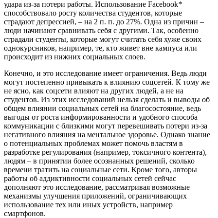
удара из-за потери работы. Использование Facebook
*
способствовало росту количества студентов, которые
страдают депрессией, – на 2 п. п. до 27%. Одна из причин –
люди начинают сравнивать себя с другими. Так, особенно
страдали студенты, которые могут считать себя хуже своих
однокурсников, например, те, кто живет вне кампуса или
происходит из нижних социальных слоев.
Конечно, и это исследование имеет ограничения. Ведь люди
могут постепенно привыкать к влиянию соцсетей. К тому же
не ясно, как соцсети влияют на других людей, а не на
студентов. Из этих исследований нельзя сделать и выводы об
общем влиянии социальных сетей на благосостояние, ведь
выгоды от роста информированности и удобного способа
коммуникации с близкими могут перевешивать потери из-за
негативного влияния на ментальное здоровье. Однако знание
о потенциальных проблемах может помочь властям в
разработке регулирования (например, токсичного контента),
людям – в принятии более осознанных решений, сколько
времени тратить на социальные сети. Кроме того, авторы
работы об аддиктивности социальных сетей сейчас
дополняют это исследование, рассматривая возможные
механизмы улучшения приложений, ограничивающих
использование тех или иных устройств, например
смартфонов.