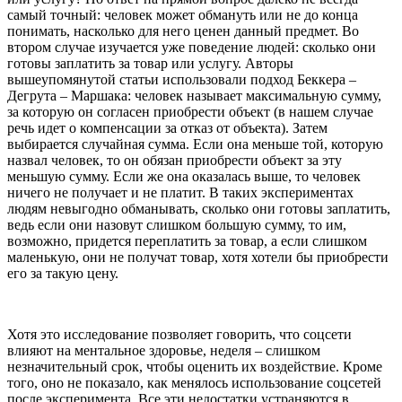
самый точный: человек может обмануть или не до конца
понимать, насколько для него ценен данный предмет. Во
втором случае изучается уже поведение людей: сколько они
готовы заплатить за товар или услугу. Авторы
вышеупомянутой статьи использовали подход Беккера –
Дегрута – Маршака: человек называет максимальную сумму,
за которую он согласен приобрести объект (в нашем случае
речь идет о компенсации за отказ от объекта). Затем
выбирается случайная сумма. Если она меньше той, которую
назвал человек, то он обязан приобрести объект за эту
меньшую сумму. Если же она оказалась выше, то человек
ничего не получает и не платит. В таких экспериментах
людям невыгодно обманывать, сколько они готовы заплатить,
ведь если они назовут слишком большую сумму, то им,
возможно, придется переплатить за товар, а если слишком
маленькую, они не получат товар, хотя хотели бы приобрести
его за такую цену.
Хотя это исследование позволяет говорить, что соцсети
влияют на ментальное здоровье, неделя – слишком
незначительный срок, чтобы оценить их воздействие. Кроме
того, оно не показало, как менялось использование соцсетей
после эксперимента. Все эти недостатки устраняются в