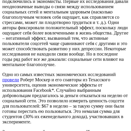
подключились и экономисты. Первые их исследования давали
неоднозначные выводы о связи между использованием
социальных сетей и ментальным здоровьем (насколько
благополучным человек себя ощущает, как справляется со
стрессами, может ли плодотворно трудиться и т. д.). Одни
авторы фиксировали положительный эффект, поскольку люди
ощущают себя более вовлеченными в жизнь общества. Другие
– негативный эффект, вызванный тем, что активные
пользователи соцсетей чаще сравнивают себя с другими и это
может способствовать развитию у них депрессии. Некоторые
исследования не находили связи вообще. Но в последние
годы ряд работ все же доказали: социальные сети влияют на
ментальное благополучие.
Одно из самых известных экономических исследований
провели
Роберт Москер и его соавторы из Техасского
университета, оценив экономические эффекты от
использования Facebook
*
. Случайно выбранным
добровольцам предлагалось за деньги отказаться на неделю от
социальной сети. Это позволило измерить ценность соцсети
для пользователей: $67 в неделю – за такую сумму они были
готовы перестать ею пользоваться. Это немалая сумма для
студентов (30% их еженедельного дохода), участвовавших в
эксперименте.