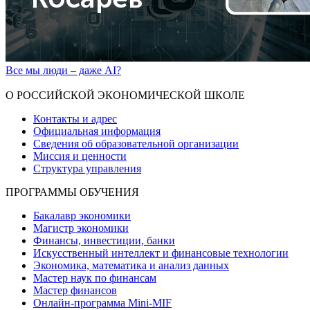
Все мы люди – даже AI?
Показать больше
О РОССИЙСКОЙ ЭКОНОМИЧЕСКОЙ ШКОЛЕ
Контакты и адрес
Официальная информация
Сведения об образовательной организации
Миссия и ценности
Структура управления
ПРОГРАММЫ ОБУЧЕНИЯ
Бакалавр экономики
Магистр экономики
Финансы, инвестиции, банки
Искусственный интеллект и финансовые технологии
Экономика, математика и анализ данных
Мастер наук по финансам
Мастер финансов
Онлайн-программа Mini-MIF