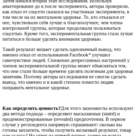
Затем начался второй этап исследования. Используя
анкетирование до и после эксперимента, авторы проверили,
как отказ от соцсети сказался на участниках эксперимента, в
том числе на их ментальном здоровье. Те, кто отказался от
нее, чувствовали себя лучше и благополучнее, чем члены
контрольной группы, которые продолжали пользоваться
соцсетью. Кроме того, экспериментальная группа стала лучше
питаться и больше уделять внимания здоровью.
Такой результат мешает сделать однозначный вывод, что
именно отказ от использования Facebook
*
улучшил
самочувствие людей. Снижение депрессивных настроений у
членов экспериментальной группы может объясняться тем,
что они стали больше времени уделять полезным для здоровья
занятиям. Поэтому авторы исследования не смогли сделать
вывод, что именно и в какой степени помогло людям
поправить ментальное здоровье.
Как определить ценность?
Для этого экономисты используют
два метода подхода – определяют высказанные (stated) и
продемонстрированные (revealed) предпочтения. В первом
случае у респондента напрямую спрашивают: сколько вы
готовы заплатить, чтобы получить желаемый результат, товар
или услугу? Но ответ на прямой вопрос далеко не всегда