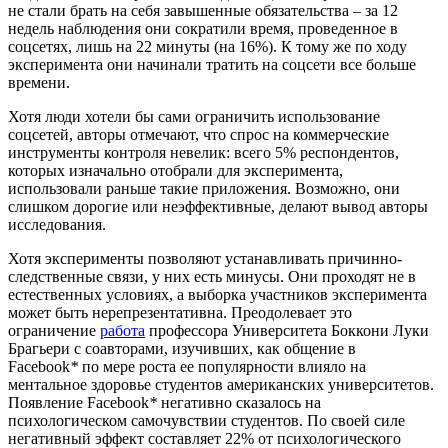
не стали брать на себя завышенные обязательства – за 12
недель наблюдения они сократили время, проведенное в
соцсетях, лишь на 22 минуты (на 16%). К тому же по ходу
эксперимента они начинали тратить на соцсети все больше
времени.
Хотя люди хотели бы сами ограничить использование
соцсетей, авторы отмечают, что спрос на коммерческие
инструменты контроля невелик: всего 5% респондентов,
которых изначально отобрали для эксперимента,
использовали раньше такие приложения. Возможно, они
слишком дорогие или неэффективные, делают вывод авторы
исследования.
Хотя эксперименты позволяют устанавливать причинно-
следственные связи, у них есть минусы. Они проходят не в
естественных условиях, а выборка участников эксперимента
может быть нерепрезентативна. Преодолевает это
ограничение
работа
профессора Университета Боккони Луки
Брагьери с соавторами, изучивших, как общение в
Facebook
*
по мере роста ее популярности влияло на
ментальное здоровье студентов американских университетов.
Появление Facebook
*
негативно сказалось на
психологическом самочувствии студентов. По своей силе
негативный эффект составляет 22% от психологического