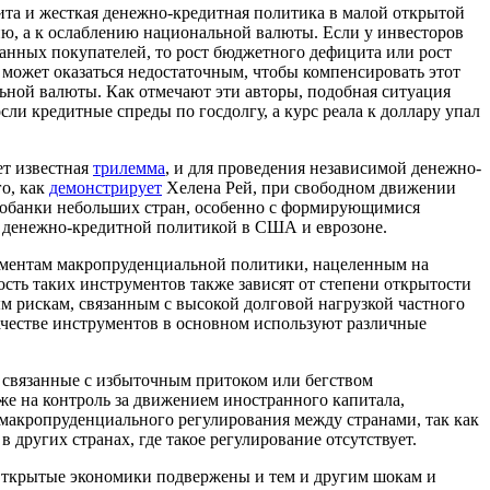
та и жесткая денежно-кредитная политика в малой открытой
ю, а к ослаблению национальной валюты. Если у инвесторов
ранных покупателей, то рост бюджетного дефицита или рост
может оказаться недостаточным, чтобы компенсировать этот
ьной валюты. Как отмечают эти авторы, подобная ситуация
ли кредитные спреды по госдолгу, а курс реала к доллару упал
ет известная
трилемма
, и для проведения независимой денежно-
о, как
демонстрирует
Хелена Рей, при свободном движении
тробанки небольших стран, особенно с формирующимися
о денежно-кредитной политикой в США и еврозоне.
ументам макропруденциальной политики, нацеленным на
сть таких инструментов также зависят от степени открытости
 рискам, связанным с высокой долговой нагрузкой частного
ачестве инструментов в основном используют различные
 связанные с избыточным притоком или бегством
е на контроль за движением иностранного капитала,
макропруденциального регулирования между странами, так как
других странах, где такое регулирование отсутствует.
Открытые экономики подвержены и тем и другим шокам и