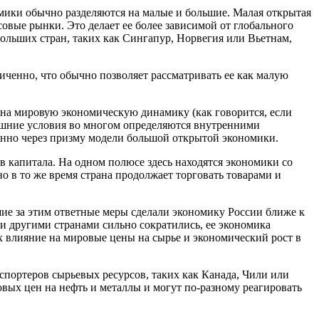
омики обычно разделяются на малые и большие. Малая открытая
овые рынки. Это делает ее более зависимой от глобального
ольших стран, таких как Сингапур, Норвегия или Вьетнам,
иченно, что обычно позволяет рассматривать ее как малую
на мировую экономическую динамику (как говорится, если
нешние условия во многом определяются внутренними
енно через призму модели большой открытой экономики.
 капитала. На одном полюсе здесь находятся экономики со
о в то же время страна продолжает торговать товарами и
ие за этим ответные меры сделали экономику России ближе к
 и другими странами сильно сократились, ее экономика
х влияние на мировые цены на сырье и экономический рост в
портеров сырьевых ресурсов, таких как Канада, Чили или
вых цен на нефть и металлы и могут по-разному реагировать