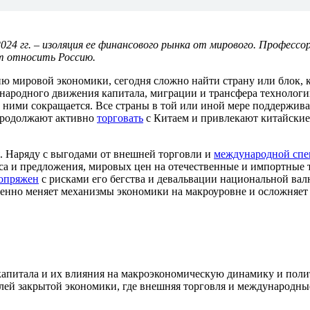
2024 гг. – изоляция ее финансового рынка от мирового. Профес
ет относить Россию.
ю мировой экономики, сегодня сложно найти страну или блок, 
ународного движения капитала, миграции и трансфера технолог
ду ними сокращается. Все страны в той или иной мере поддержи
продолжают активно
торговать
с Китаем и привлекают китайские
. Наряду с выгодами от внешней торговли и
международной спе
са и предложения, мировых цен на отечественные и импортные 
опряжен
с рисками его бегства и девальвации национальной вал
венно меняет механизмы экономики на макроуровне и осложняе
капитала и их влияния на макроэкономическую динамику и пол
елей закрытой экономики, где внешняя торговля и международн