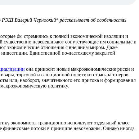
сор РЭШ Валерий Черноокий* рассказывает об особенностях
которые бы стремились к полной экономической изоляции и
ий существенно перевешивают сопутствующие им социальные и
вают экономические отношения с внешним миром. Даже
 инвестиции. Единственной по-настоящему закрытой
циализации
она приносит новые макроэкономические риски и
товары, торговой и санкционной политики стран-партнеров.
юты или, наоборот, значительного его притока и формирования
т макроэкономическую политику.
итику экономисты традиционно используют отдельный класс
ые финансовые потоки в принципе невозможны. Однако иногда