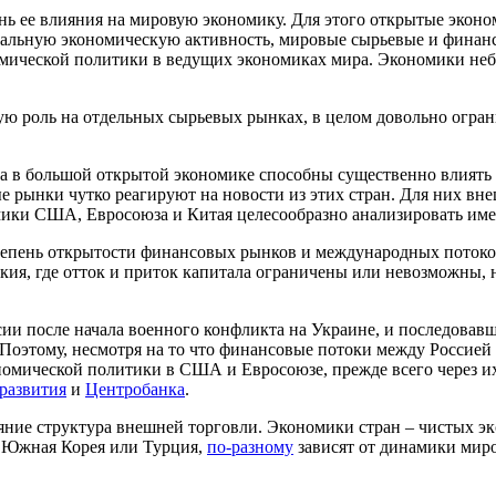
нь ее влияния на мировую экономику. Для этого открытые экон
обальную экономическую активность, мировые сырьевые и финанс
омической политики в ведущих экономиках мира. Экономики неб
ую роль на отдельных сырьевых рынках, в целом довольно огран
а в большой открытой экономике способны существенно влиять 
вые рынки чутко реагируют на новости из этих стран. Для них в
мики США, Евросоюза и Китая целесообразно анализировать им
тепень открытости финансовых рынков и международных потоков
ия, где отток и приток капитала ограничены или невозможны, н
и после начала военного конфликта на Украине, и последовавш
. Поэтому, несмотря на то что финансовые потоки между Россией
номической политики в США и Евросоюзе, прежде всего через и
развития
и
Центробанка
.
ние структура внешней торговли. Экономики стран – чистых экс
я, Южная Корея или Турция,
по-разному
зависят от динамики миро