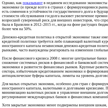
Однако, как
показывают
в недавнем исследовании экономисты 
экономике (и прежде всего в странах с формирующимися рынка
есть сомнения в устойчивости государственного долга в будущ
стоимости обслуживания госдолга вызовет увеличение премии 
возросший суверенный риск для внешних инвесторов, что спро
была в Бразилии в 2012–2015 гг., когда на фоне растущих бюд
более чем на 50%.
Денежно-кредитная политика в открытой экономике также имее
кредитной политики требуется либо плавающий валютный курс,
иностранного капитала независимая денежно-кредитная полит
рынками, часто вынуждены реагировать на изменения глобаль
После финансового кризиса 2008 г. многие центральные банк
снижение системных рисков в финансовой и банковской систем
экономики и развитости финансовых рынков. Крупные развиты
сектора, избыточным кредитованием экономики и формирование
антициклические буферы капитала, лимиты на уровень долгово
Для малых открытых экономик, особенно для стран с формир
иностранного капитала, валютными и долговыми кризисами. По
минимизацию валютных рисков и управление внешним долгом.
регулирование международных банков и финансовых компаний в 
Хотя закрытые экономики менее подвержены внешним шокам, 