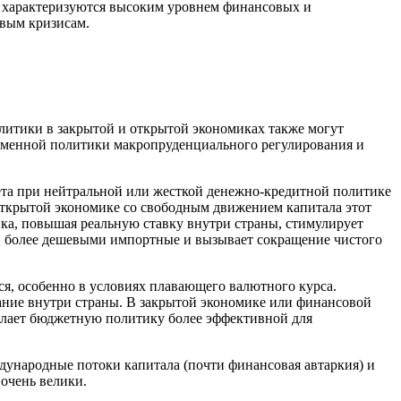
ы характеризуются высоким уровнем финансовых и
вым кризисам.
литики в закрытой и открытой экономиках также могут
ременной политики макропруденциального регулирования и
ета при нейтральной или жесткой денежно-кредитной политике
открытой экономике со свободным движением капитала этот
ка, повышая реальную ставку внутри страны, стимулирует
 и более дешевыми импортные и вызывает сокращение чистого
я, особенно в условиях плавающего валютного курса.
ание внутри страны. В закрытой экономике или финансовой
елает бюджетную политику более эффективной для
ждународные потоки капитала (почти финансовая автаркия) и
очень велики.