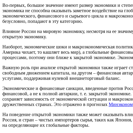
Во-первых, большое значение имеют размер экономики и степе
экономика не способна оказывать заметное воздействие на гл
экономического, финансового и сырьевого цикла и макроэкон
безусловно, попадают в эту категорию.
Влияние России на мировую экономику, несмотря на ее значим
открытую экономику.
Наоборот, экономические шоки и макроэкономическая политик
Америка чихает, то кашляет весь мир), а глобальные финансо
процессами, поэтому они ближе к закрытой экономике. Эконо
Важную роль при анализе открытой экономики также играет с
свободным движением капитала, на другом – финансовая автарк
услугами, поддерживая нулевой внешнеторговый баланс.
Экономические и финансовые санкции, введенные против Росси
финансовой, а не к полной автаркии, т. е. закрытой экономике
сохраняет зависимость от экономической ситуации и макроэко
дружественных странах. Это отражено в прогнозах
Минэконом
На поведение открытой экономики также может оказывать влия
Россия, и стран – чистых импортеров сырья, таких как Япони
на определяющие их глобальные факторы.