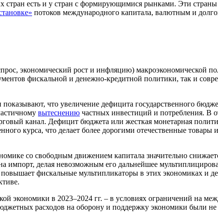
х стран есть и у стран с формирующимися рынками. Эти стран
становке»
потоков международного капитала, валютным и долго
прос, экономический рост и инфляцию) макроэкономической по
рументов фискальной и денежно-кредитной политики, так и сов
 показывают, что увеличение дефицита государственного бюдж
 частичному
вытеснению
частных инвестиций и потребления. В 
рговый канал. Дефицит бюджета или жесткая монетарная полити
нного курса, что делает более дорогими отечественные товары
номике со свободным движением капитала значительно снижаетс
 на импорт, делая невозможным его дальнейшее мультиплициров
о повышает фискальные мультипликаторы в этих экономиках и д
ктиве.
ской экономики в 2023–2024 гг. – в условиях ограничений на ме
джетных расходов на оборону и поддержку экономики были не 