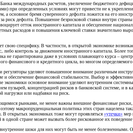
Банка международных расчетов, увеличение бюджетного дефици
ми) при определенных условиях могут привести не к укреплени
ем, а основное бремя суверенного дефолта ложится на его иност
за риск дефолта. Повышение безрисковой ставки внутри страны 
воцирует отток иностранного капитала и обесценение национал
жетных расходов и повышения ключевой ставки значительно вырос
т свою специфику. В частности, в открытой экономике возника
 либо контроль за движением иностранного капитала. Более тог
ика не гарантирована даже в условиях плавающего курса – цен
ного финансового и кредитного цикла, во многом определяемог
и и регуляторы уделяют повышенное внимание различным инстр
е и обеспечение финансовой стабильности. Выбор и эффективно
е экономики основное внимание уделяют внутренним системным
м пузырей, концентрацией рисков в банковской системе, и в к
й нагрузки или надбавки на риск.
ующимися рынками, не менее важны внешние финансовые риски,
этому макропруденциальная политика этих стран нацелена такж
 В открытых экономиках тоже могут проявляться
«утечки»
мер 
одной стране может вызвать более рискованное их поведение в 
внутренние шоки для них могут быть не менее болезненными. 