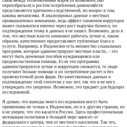
связь между полномочиями мэров (и возможностью
переизбраться) и ростом потребления домохозяйств
представляется причинно-следственной, но вопрос в том,
каковы механизмы. Я анализировал данные о местных
промышленных компаниях, ведь эффект снижения коррупции
может сказываться именно через рост выручки бизнеса, но
подтверждения этому в данных я не нашел. Возможно, дело в
том, что местные власти начинают работать лучше и, таким
образом, качественнее предоставляют публичные блага и
услуги. Например, в Индонезии есть множество социальных
программ, которые администрируют местные власти, – это
могут быть денежные пособия нуждающимся или
продовольственная помощь. Если эти программы
администрируются лучше и коррупция снижается, то люди
получают больше помощи и их потребление растет и без
промежуточной роли фирм. Но качественных данных в
подтверждение этой гипотезы у нас нет, так что я не могу
утверждать это уверенно. Возможно, это предмет для будущих
исследований.
Я думаю, что выводы моего исследования могут быть
применимы не только к Индонезии, но и к другим странам, но
я не уверен, что это касается России. Здесь профессиональная
мотивация политиков в большей мере зависит от
федерального центра, чем от местного населения. Так что,