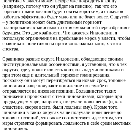
политика у власти может вскоре уже подходить к концу
(например, потому что он уйдет на пенсию), так что его
горизонт планирования будет совсем коротким, а стимулов
работать эффективно будет мало или не будет вовсе. С другой
– у политиков может быть длительный горизонт
планирования в зависимости от возможностей переизбрания в
будущем. Это две крайности. Что касается Индонезии, я
использую ограничения на пребывание мэров у власти, чтобы
сравнивать политиков на противоположных концах этого
спектра.
Сравнивая разные округа Индонезии, обладающие своими
институциональными особенностями, я установил, что в тех
округах, где у политиков есть контроль над чиновниками и
при этом еще и длительный горизонт планирования,
поскольку они могут переизбраться на новый срок, топовые
чиновники чаще получают понижение по службе и
отправляются на низовые позиции. Большинство таких
понижений происходит с теми чиновниками, которые при
предыдущем мэре, напротив, получали повышение (и, как
следствие, скорее всего, были лояльны ему). Кроме того,
чиновники в таких округах чаще получали повышение до
топовых позиций, что также соответствует идее о том, что
мэры стремятся формировать лояльность к себе среди местных
чиновников.