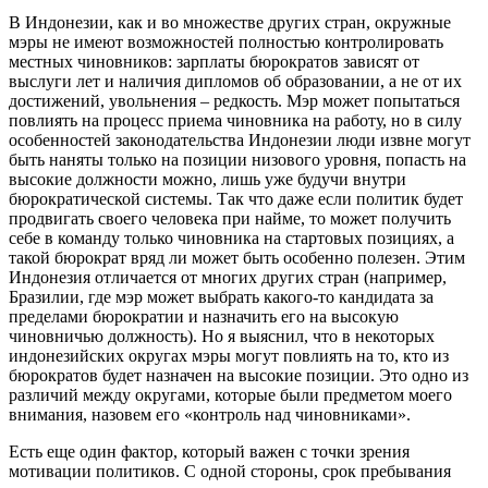
В Индонезии, как и во множестве других стран, окружные
мэры не имеют возможностей полностью контролировать
местных чиновников: зарплаты бюрократов зависят от
выслуги лет и наличия дипломов об образовании, а не от их
достижений, увольнения – редкость. Мэр может попытаться
повлиять на процесс приема чиновника на работу, но в силу
особенностей законодательства Индонезии люди извне могут
быть наняты только на позиции низового уровня, попасть на
высокие должности можно, лишь уже будучи внутри
бюрократической системы. Так что даже если политик будет
продвигать своего человека при найме, то может получить
себе в команду только чиновника на стартовых позициях, а
такой бюрократ вряд ли может быть особенно полезен. Этим
Индонезия отличается от многих других стран (например,
Бразилии, где мэр может выбрать какого-то кандидата за
пределами бюрократии и назначить его на высокую
чиновничью должность). Но я выяснил, что в некоторых
индонезийских округах мэры могут повлиять на то, кто из
бюрократов будет назначен на высокие позиции. Это одно из
различий между округами, которые были предметом моего
внимания, назовем его «контроль над чиновниками».
Есть еще один фактор, который важен с точки зрения
мотивации политиков. С одной стороны, срок пребывания