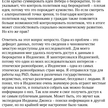
Если кратко суммировать идеи Вебера о бюрократии, то он
указывает, что контроль политиков над бюрократией – плохая
идея, потому что это порождает кумовство. Но если смотреть
с альтернативной точки зрения, то благодаря контролю
политиков над чиновниками у граждан также появляется
больше возможностей контролировать политиков, что в итоге
может способствовать социально-экономическому развитию.
Но кто же прав?
Ответить на этот вопрос непросто. Одна из проблем – это
дефицит данных, потому что сведения о чиновничестве
зачастую недоступны для исследователей. Для моего
исследования мне удалось получить доступ к данным о
бюрократии в Индонезии. Я заинтересовался Индонезией,
потому что один из моих исследовательских интересов –
этническое разнообразие, а Индонезия – одна из самых
этнически разнообразных стран мира. Я отправился туда для
работы над PhD, бывал в различных государственных
ведомствах, изучал различные данные, беседовал с людьми. Я
понял, что в Индонезии очень значимую роль играют местные
органы власти, и попытался собрать как можно больше
информации о них. Так или иначе я смог получить доступ к
не самым публичным данным. Может быть, это звучит как
экспедиция Индианы Джонса – поиски информации в другой
стране, но по крайней мере настроение было таким.