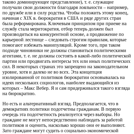
таково доминирующее представление), т. е. служащие
получали свои должности благодаря лояльности – например,
по дружбе или в силу родства. Чтобы положить этому конец,
начиная с XIX в. бюрократия в США и ряде других стран
была реформирована. Ключевым принципом при приеме на
службу стала меритократия, отбор теперь должен был
производиться на конкурентной основе, а продвижение по
карьерной лестнице – следовать строгим правилам, которые
помогают избежать манипуляций. Кроме того, при таком
подходе чиновники не должны становиться политическими
агентами, т. е. не должны состоять в какой-либо политической
партии или продвигать интересы тех или иных политических
сил. В некоторых странах это запрещено на законодательном
уровне, хотя и далеко не во всех. Эта концепция
изолированной от политиков бюрократии основывалась на
идеях нескольких социологов, наиболее выдающийся из
которых – Макс Вебер. Я и сам придерживался такого взгляда
на бюрократию.
Но есть и альтернативный взгляд. Предполагается, что в
демократиях политики подотчетны гражданам. В первую
очередь эта подотчетность реализуется через выборы. Но
граждане не могут непосредственно наблюдать за работой
политиков и оценить, насколько хорошо они ее выполняют.
Зато граждане могут судить о социально-экономической