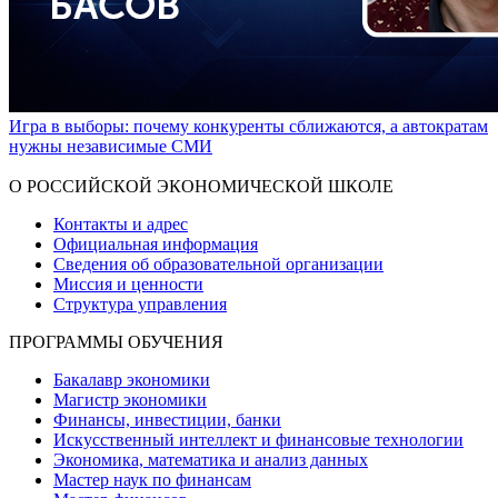
Игра в выборы: почему конкуренты сближаются, а автократам
нужны независимые СМИ
Показать больше
О РОССИЙСКОЙ ЭКОНОМИЧЕСКОЙ ШКОЛЕ
Контакты и адрес
Официальная информация
Сведения об образовательной организации
Миссия и ценности
Структура управления
ПРОГРАММЫ ОБУЧЕНИЯ
Бакалавр экономики
Магистр экономики
Финансы, инвестиции, банки
Искусственный интеллект и финансовые технологии
Экономика, математика и анализ данных
Мастер наук по финансам