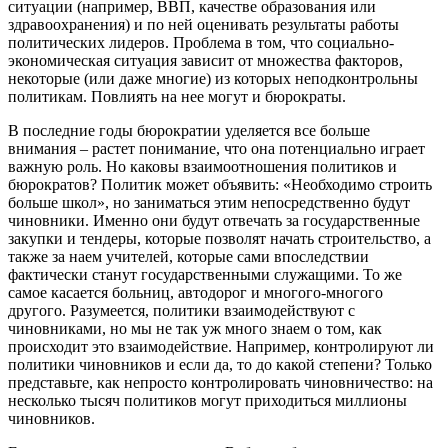
ситуации (например, ВВП, качестве образования или
здравоохранения) и по ней оценивать результаты работы
политических лидеров. Проблема в том, что социально-
экономическая ситуация зависит от множества факторов,
некоторые (или даже многие) из которых неподконтрольны
политикам. Повлиять на нее могут и бюрократы.
В последние годы бюрократии уделяется все больше
внимания – растет понимание, что она потенциально играет
важную роль. Но каковы взаимоотношения политиков и
бюрократов? Политик может объявить: «Необходимо строить
больше школ», но заниматься этим непосредственно будут
чиновники. Именно они будут отвечать за государственные
закупки и тендеры, которые позволят начать строительство, а
также за наем учителей, которые сами впоследствии
фактически станут государственными служащими. То же
самое касается больниц, автодорог и многого-многого
другого. Разумеется, политики взаимодействуют с
чиновниками, но мы не так уж много знаем о том, как
происходит это взаимодействие. Например, контролируют ли
политики чиновников и если да, то до какой степени? Только
представьте, как непросто контролировать чиновничество: на
несколько тысяч политиков могут приходиться миллионы
чиновников.