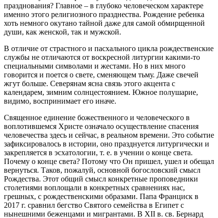
празднования? Главное – в глубоко человеческом характере
именно этого религиозного празднества. Рождение ребенка
хоть немного окутано тайной даже для самой обмирщенной
души, как женской, так и мужской.
В отличие от страстного и пасхального цикла рождественские
службы не отличаются от воскресной литургии какими-то
специальными символами и жестами. Но в них много
говорится и поется о свете, сменяющем тьму. Даже свечей
жгут больше. Северянам ясна связь этого акцента с
календарем, зимним солнцестоянием. Южное полушарие,
видимо, воспринимает его иначе.
Священное единение божественного и человеческого в
воплотившемся Христе означало осуществление спасения
человечества здесь и сейчас, в реальном времени. Это событие
зафиксировалось в истории, оно празднуется литургически и
закрепляется в эсхатологии, т. е. в учении о конце света.
Почему о конце света? Потому что Он пришел, ушел и обещал
вернуться. Таков, пожалуй, основной богословский смысл
Рождества. Этот общий смысл конкретные проповедники
столетиями воплощали в конкретных сравнениях нас,
грешных, с рождественскими образами. Папа Франциск в
2017 г. сравнил бегство Святого семейства в Египет с
нынешними беженцами и мигрантами. В XII в. св. Бернард