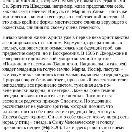
женской мистики, которые нам могут показаться странными.
Св. Бригитта Шведская, например, живо представляла себе,
как она сама пеленает Иисуса, св. Мария из Уаньи – опять же
мистически – кормила его грудью в собственной постели. И
это лишь крайние формы мистического слияния верующего с
божеством, слияния по-своему очень телесного.
Начало земной жизни Христа уже в первые века христианства
ассоциировалось с ее концом. Кормушка, превратившись в
люльку, одновременно осмыслялась как будущий гроб, как
предвестие смерти, но и Воскресения. В 1505 г. Джорджоне в
совершенно идиллической, умиротворенной картине
«Поклонение пастухов» (Вашингтон, Национальная галерея)
кладет младенца на голую землю, Мария, Иосиф, пастухи –
все задумчиво склонились над малышом, молча созерцая чудо.
Природа вокруг безмолвствует, прозрачный ручеек тихо течет
неподалеку, все пронизано светом, туманная даль по-
венециански лазурна, ни ветерка. Даже на фоне темной
пещеры появляются ангельские личики. Логично: вся
вселенная радуется приходу Спасителя. Но художник
рассчитывает на умного зрителя, который помнит, что
идиллия таит в себе предвестие грядущих бед, что путь
Иисуса будет тернист. Он сам о себе скажет, что «у лисиц есть
норы, у птиц – гнезда, а Сыну Человеческому и голову
преклонить негде» (Мф 8:20). Так и здесь радость по-своему