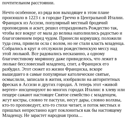
почтительном расстоянии.
Нечто особенное, из ряда вон выходящее в этом плане
произошло в 1223 г. в городке Греччо в Центральной Италии.
Франциск из Ассизи, популярный местный бродячий
проповедник и аскет, решил отпраздновать Рождество так,
чтобы все вокруг от мала до велика наполнились радостью и
благоговением перед чудом. Принесли кормушку, положили
туда сена, привели осла с волом, но не стали класть младенца.
Собрались в круг и отслужили рождественскую мессу над
этой люлькой. Все радовались несказанно, а одному
благочестивому мирянину даже привиделось, что лежит в
люльке бессловесный младенец, спит, а Франциск его
разбудил. Этот сюжет из жизни Франциска, вскоре
вышедшего в самые популярные католические святые,
осмыслили, записали в жития, изобразили на авторитетных
фресках в Ассизи и других городах. А теперь этот «живой
вертеп» инсценируют во многих городах Италии: в хлеву или
пещере сажают настоящее Святое семейство с младенцем,
жгут костры, словно те пастухи, несут дары, словно волхвы,
кто-то проповедует, кто-то стихи читает, и поток местных и
пришлых непрестанно идет поклониться как бы настоящему
Младенцу. Не зарастет народная тропа…