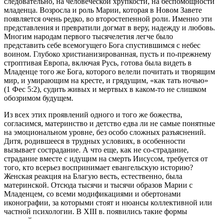
следовательно, на человеческой хрупкости, на беспомощности
младенца. Возросла и роль Марии, которая в Новом Завете
появляется очень редко, во второстепенной роли. Именно эти
представления и превратили догмат в веру, надежду и любовь.
Многим народам первого тысячелетия легче было
представить себе всемогущего Бога спустившимся с небес
воином. Глубоко христианизированная, пусть и по-прежнему
строптивая Европа, включая Русь, готова была видеть в
Младенце того же Бога, которого велели почитать и творящим
мир, и умирающим на кресте, и грядущим, «как тать ночью»
(1 Фес 5:2), судить живых и мертвых в каком-то не слишком
обозримом будущем.
Из всех этих проявлений одного и того же божества,
согласимся, материнство и детство едва ли не самые понятные
на эмоциональном уровне, без особо сложных разъяснений.
Дитя, родившееся в трудных условиях, в особенности
вызывает сострадание. А что еще, как не
со-страдание
,
страдание вместе с идущим на смерть Иисусом, требуется от
того, кто всерьез воспринимает евангельскую историю?
Женская реакция на Благую весть, естественно, была
материнской. Отсюда тысячи и тысячи образов Марии с
Младенцем, со всеми модификациями и обертонами
иконографии, за которыми стоят и нюансы коллективной или
частной психологии. В XIII в. появились такие формы