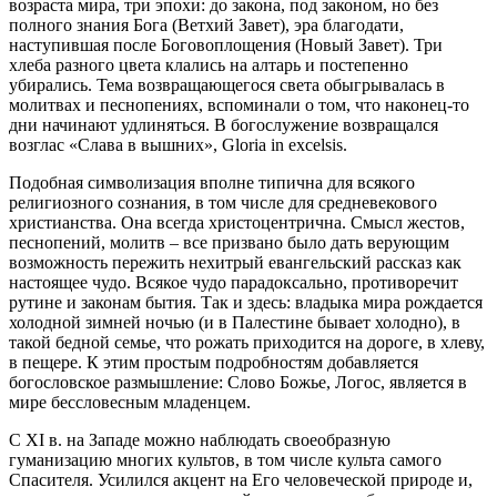
возраста мира, три эпохи: до закона, под законом, но без
полного знания Бога (Ветхий Завет), эра благодати,
наступившая после Боговоплощения (Новый Завет). Три
хлеба разного цвета клались на алтарь и постепенно
убирались. Тема возвращающегося света обыгрывалась в
молитвах и песнопениях, вспоминали о том, что наконец-то
дни начинают удлиняться. В богослужение возвращался
возглас «Слава в вышних», Gloria in excelsis.
Подобная символизация вполне типична для всякого
религиозного сознания, в том числе для средневекового
христианства. Она всегда христоцентрична. Смысл жестов,
песнопений, молитв – все призвано было дать верующим
возможность пережить нехитрый евангельский рассказ как
настоящее чудо. Всякое чудо парадоксально, противоречит
рутине и законам бытия. Так и здесь: владыка мира рождается
холодной зимней ночью (и в Палестине бывает холодно), в
такой бедной семье, что рожать приходится на дороге, в хлеву,
в пещере. К этим простым подробностям добавляется
богословское размышление: Слово Божье, Логос, является в
мире бессловесным младенцем.
С XI в. на Западе можно наблюдать своеобразную
гуманизацию многих культов, в том числе культа самого
Спасителя. Усилился акцент на Его человеческой природе и,