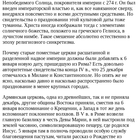
Непобедимого Солнца, покровителя империи с 274 г. Он был
введен императорской властью и, как все навязанное сверху,
внедрялся повсеместно и всеми доступными средствами. Но
свидетельства о праздновании этой культовой даты тоже
туманны. Христа иногда изображали тогда с элементами
солнечного божества, похожего на греческого Гелиоса, в
лучистом нимбе. Такое смешение абсолютно естественно в
эпоху религиозного синкретизма.
Почему старые поместные церкви расшатанной и
разделенной надвое империи должны были добавлять к 6
января новую дату, пришедшую из Рима? Есть довольно
авторитетные свидетельства конца IV в., что 25 декабря
отмечалось в Милане и Константинополе. Но опять же не
ясно, насколько давно и насколько распространено было
празднование в менее крупных городах.
Армянская церковь, одна из древнейших, так и не приняла
декабрь, другие общины Востока приняли, сместив на 6
января воспоминание о Крещении, а Запад в тот же день
вспоминает поклонение волхвов. В V в. в Риме возвели
главную базилику в честь Девы Марии, в ней выстроили под
землей часовню, символизировавшую пещеру, где родился
Иисус. 5 января там в полночь проводили особую службу
благовещения пастухам, читали рассказ о Рождестве из