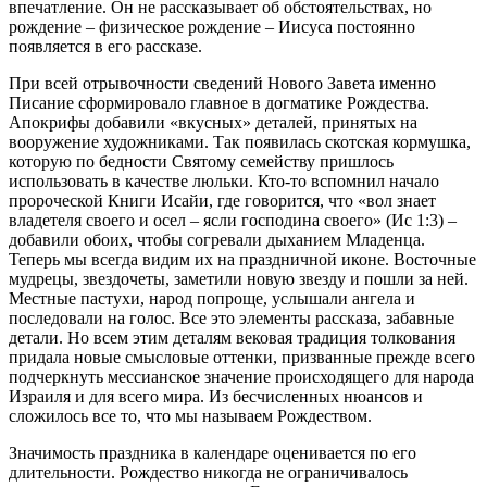
впечатление. Он не рассказывает об обстоятельствах, но
рождение – физическое рождение – Иисуса постоянно
появляется в его рассказе.
При всей отрывочности сведений Нового Завета именно
Писание сформировало главное в догматике Рождества.
Апокрифы добавили «вкусных» деталей, принятых на
вооружение художниками. Так появилась скотская кормушка,
которую по бедности Святому семейству пришлось
использовать в качестве люльки. Кто-то вспомнил начало
пророческой Книги Исайи, где говорится, что «вол знает
владетеля своего и осел – ясли господина своего» (Ис 1:3) –
добавили обоих, чтобы согревали дыханием Младенца.
Теперь мы всегда видим их на праздничной иконе. Восточные
мудрецы, звездочеты, заметили новую звезду и пошли за ней.
Местные пастухи, народ попроще, услышали ангела и
последовали на голос. Все это элементы рассказа, забавные
детали. Но всем этим деталям вековая традиция толкования
придала новые смысловые оттенки, призванные прежде всего
подчеркнуть мессианское значение происходящего для народа
Израиля и для всего мира. Из бесчисленных нюансов и
сложилось все то, что мы называем Рождеством.
Значимость праздника в календаре оценивается по его
длительности. Рождество никогда не ограничивалось