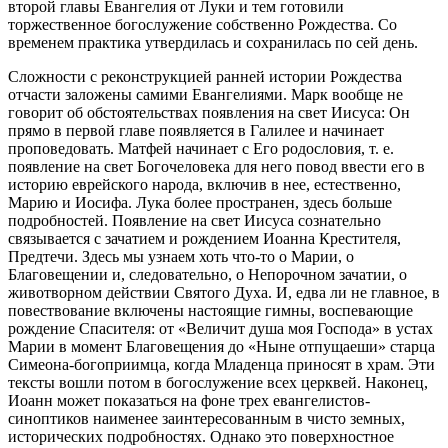
второй главы Евангелия от Луки и тем готовили
торжественное богослужение собственно Рождества. Со
временем практика утвердилась и сохранилась по сей день.
Сложности с реконструкцией ранней истории Рождества
отчасти заложены самими Евангелиями. Марк вообще не
говорит об обстоятельствах появления на свет Иисуса: Он
прямо в первой главе появляется в Галилее и начинает
проповедовать. Матфей начинает с Его родословия, т. е.
появление на свет Богочеловека для него повод ввести его в
историю еврейского народа, включив в нее, естественно,
Марию и Иосифа. Лука более пространен, здесь больше
подробностей. Появление на свет Иисуса сознательно
связывается с зачатием и рождением Иоанна Крестителя,
Предтечи. Здесь мы узнаем хоть что-то о Марии, о
Благовещении и, следовательно, о Непорочном зачатии, о
животворном действии Святого Духа. И, едва ли не главное, в
повествование включены настоящие гимны, воспевающие
рождение Спасителя: от «Величит душа моя Господа» в устах
Марии в момент Благовещения до «Ныне отпущаеши» старца
Симеона-богоприимца, когда Младенца приносят в храм. Эти
тексты вошли потом в богослужение всех церквей. Наконец,
Иоанн может показаться на фоне трех евангелистов-
синоптиков наименее заинтересованным в чисто земных,
исторических подробностях. Однако это поверхностное