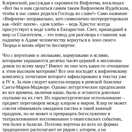
Клервоский, рассуждая о скромности Вифлеема, восклицал:
«Вот бы и нам сделаться самим таким Вифлеемом Иудейским,
чтобы в нас самих родился Господь во славе!» Само название
«Вифлеем» неправильно, зато символично интерпретировали
как «бейт лахем», «дом хлеба» – ведь Христос всегда
присутствует в виде хлеба в Евхаристии. Свет, пришедший в
мир со Спасителем, – это повод для разговора о главном: как
падшему в Адаме человечеству вернуться в лоно своего
Творца и вновь обрести бессмертие.
Что с вертепами и люльками, кормушками и яслями,
которыми украшаются десятки тысяч церквей и миллионы
домов по всему миру? Имеют ли они хоть какое-то отношение
к этим высоким материям? Все они восходят к вифлеемскому
комплексу, почитание которого зафиксировано в текстах уже
в IV в. За ним следует капелла-пещера в римской базилике
Санта-Мария-Маджоре. Однако литургические предписания
во все времена, включая наши, были и остаются довольно
скупыми на их счет. Их паралитургическое использование –
предмет переговоров между клиром и миром. Клир не может
совсем обманывать ожидания паствы в такой важный
праздник, но не может и превращать богослужение в
театрализованное воспоминание о евангельских событиях,
тем более в балаган. Поэтому вертепы во всех их формах
традиционно располагают не рядом с алтарем, а на