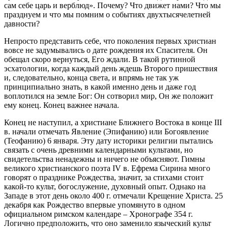
сам себе царь и верблюд». Почему? Что движет нами? Что мы
празднуем и что мы помним о событиях двухтысячелетней
давности?
Непросто представить себе, что поколения первых христиан
вовсе не задумывались о дате рождения их Спасителя. Он
обещал скоро вернуться, Его ждали. В такой рутинной
эсхатологии, когда каждый день ждешь Второго пришествия
и, следовательно, конца света, и впрямь не так уж
принципиально знать, в какой именно день и даже год
воплотился на земле Бог: Он сотворил мир, Он же положит
ему конец. Конец важнее начала.
Конец не наступил, а христиане Ближнего Востока в конце III
в. начали отмечать Явление (Эпифанию) или Богоявление
(Теофанию) 6 января. Эту дату историки религии пытались
связать с очень древними календарными культами, но
свидетельства ненадежны и ничего не объясняют. Гимны
великого христианского поэта IV в. Ефрема Сирина много
говорят о празднике Рождества, значит, за стихами стоит
какой-то культ, богослужение, духовный опыт. Однако на
Западе в этот день около 400 г. отмечали Крещение Христа. 25
декабря как Рождество впервые упомянуто в одном
официальном римском календаре – Хронографе 354 г.
Логично предположить, что оно заменило языческий культ