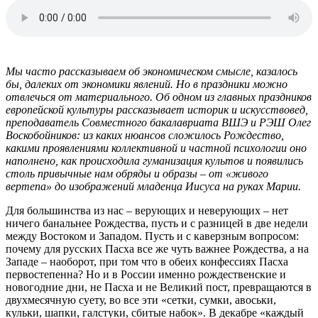
Мы часто рассказываем об экономическом смысле, казалось
бы, далеких от экономики явлений. Но в праздники можно
отвлечься от материального. Об одном из главных праздников
европейской культуры рассказывает историк и искусствовед,
преподаватель Совместного бакалавриата ВШЭ и РЭШ Олег
Воскобойников: из каких нюансов сложилось Рождество,
какими проявлениями коллективной и частной психологии оно
наполнено, как происходила гуманизация культов и появились
столь привычные нам обряды и образы – от «живого
вертепа» до изображений младенца Иисуса на руках Марии.
Для большинства из нас – верующих и неверующих – нет
ничего банальнее Рождества, пусть и с разницей в две недели
между Востоком и Западом. Пусть и с каверзным вопросом:
почему для русских Пасха все же чуть важнее Рождества, а на
Западе – наоборот, при том что в обеих конфессиях Пасха
первостепенна? Но и в России именно рождественские и
новогодние дни, не Пасха и не Великий пост, превращаются в
двухмесячную суету, во все эти «сетки, сумки, авоськи,
кульки, шапки, галстуки, сбитые набок». В декабре «каждый