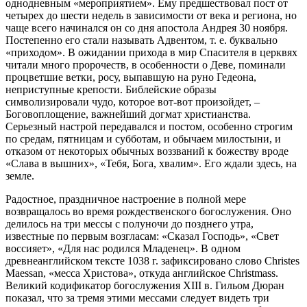
однодневным «мероприятием». Ему предшествовал пост от
четырех до шести недель в зависимости от века и региона, но
чаще всего начинался он со дня апостола Андрея 30 ноября.
Постепенно его стали называть Адвентом, т. е. буквально
«приходом». В ожидании прихода в мир Спасителя в церквях
читали много пророчеств, в особенности о Деве, поминали
процветшие ветки, росу, выпавшую на руно Гедеона,
неприступные крепости. Библейские образы
символизировали чудо, которое вот-вот произойдет, –
Боговоплощение, важнейший догмат христианства.
Серьезный настрой передавался и постом, особенно строгим
по средам, пятницам и субботам, и обычаем милостыни, и
отказом от некоторых обычных воззваний к божеству вроде
«Слава в вышних», «Тебя, Бога, хвалим». Его ждали здесь, на
земле.
Радостное, праздничное настроение в полной мере
возвращалось во время рождественского богослужения. Оно
делилось на три мессы с полуночи до позднего утра,
известные по первым возгласам: «Сказал Господь», «Свет
воссияет», «Для нас родился Младенец». В одном
древнеанглийском тексте 1038 г. зафиксировано слово Christes
Maessan, «месса Христова», откуда английское Christmass.
Великий кодификатор богослужения XIII в. Гильом Дюран
показал, что за тремя этими мессами следует видеть три