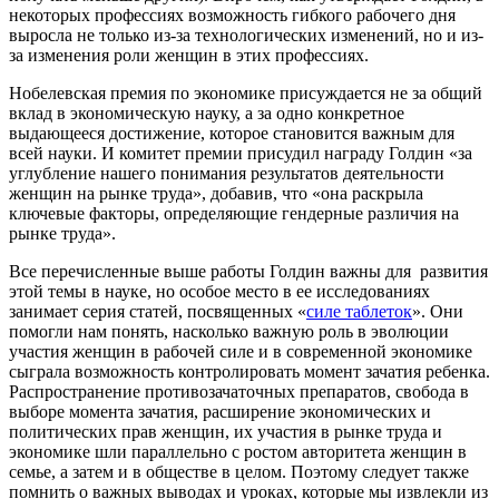
некоторых профессиях возможность гибкого рабочего дня
выросла не только из-за технологических изменений, но и из-
за изменения роли женщин в этих профессиях.
Нобелевская премия по экономике присуждается не за общий
вклад в экономическую науку, а за одно конкретное
выдающееся достижение, которое становится важным для
всей науки. И комитет премии присудил награду Голдин «за
углубление нашего понимания результатов деятельности
женщин на рынке труда», добавив, что «она раскрыла
ключевые факторы, определяющие гендерные различия на
рынке труда».
Все перечисленные выше работы Голдин важны для развития
этой темы в науке, но особое место в ее исследованиях
занимает серия статей, посвященных «
силе таблеток
». Они
помогли нам понять, насколько важную роль в эволюции
участия женщин в рабочей силе и в современной экономике
сыграла возможность контролировать момент зачатия ребенка.
Распространение противозачаточных препаратов, свобода в
выборе момента зачатия, расширение экономических и
политических прав женщин, их участия в рынке труда и
экономике шли параллельно с ростом авторитета женщин в
семье, а затем и в обществе в целом. Поэтому следует также
помнить о важных выводах и уроках, которые мы извлекли из