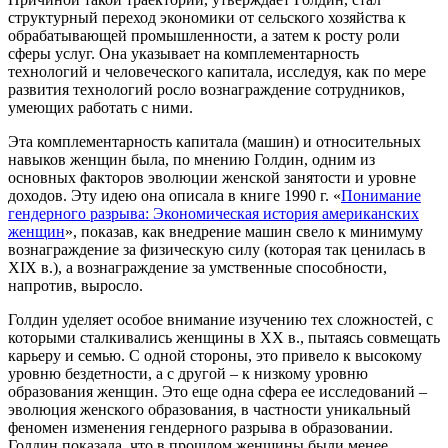
структурный переход экономики от сельского хозяйства к
обрабатывающей промышленности, а затем к росту роли
сферы услуг. Она указывает на комплементарность
технологий и человеческого капитала, исследуя, как по мере
развития технологий росло вознаграждение сотрудников,
умеющих работать с ними.
Эта комплементарность капитала (машин) и относительных
навыков женщин была, по мнению Голдин, одним из
основных факторов эволюции женской занятости и уровне
доходов. Эту идею она описала в книге 1990 г. «
Понимание
гендерного разрыва: Экономическая история американских
женщин
», показав, как внедрение машин свело к минимуму
вознаграждение за физическую силу (которая так ценилась в
XIX в.), а вознаграждение за умственные способности,
напротив, выросло.
Голдин уделяет особое внимание изучению тех сложностей, с
которыми сталкивались женщины в XX в., пытаясь совмещать
карьеру и семью. С одной стороны, это привело к высокому
уровню бездетности, а с другой – к низкому уровню
образования женщин. Это еще одна сфера ее исследований –
эволюция женского образования, в частности уникальный
феномен изменения гендерного разрыва в образовании.
Голдин показала, что в прошлом женщины были менее