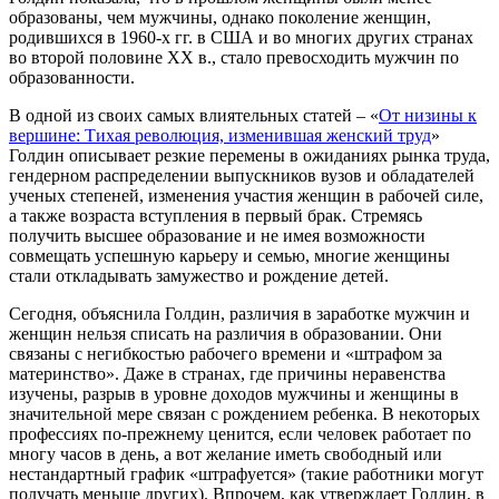
образованы, чем мужчины, однако поколение женщин,
родившихся в 1960-х гг. в США и во многих других странах
во второй половине XX в., стало превосходить мужчин по
образованности.
В одной из своих самых влиятельных статей – «
От низины к
вершине: Тихая революция, изменившая женский труд
»
Голдин описывает резкие перемены в ожиданиях рынка труда,
гендерном распределении выпускников вузов и обладателей
ученых степеней, изменения участия женщин в рабочей силе,
а также возраста вступления в первый брак. Стремясь
получить высшее образование и не имея возможности
совмещать успешную карьеру и семью, многие женщины
стали откладывать замужество и рождение детей.
Сегодня, объяснила Голдин, различия в заработке мужчин и
женщин нельзя списать на различия в образовании. Они
связаны с негибкостью рабочего времени и «штрафом за
материнство». Даже в странах, где причины неравенства
изучены, разрыв в уровне доходов мужчины и женщины в
значительной мере связан с рождением ребенка. В некоторых
профессиях по-прежнему ценится, если человек работает по
многу часов в день, а вот желание иметь свободный или
нестандартный график «штрафуется» (такие работники могут
получать меньше других). Впрочем, как утверждает Голдин, в