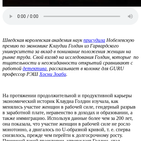
Шведская королевская академия наук
присудила
Нобелевскую
премию по экономике Клаудии Голдин из Гарвардского
университета за вклад в понимание положения женщин на
рынке труда. Свой взгляд на исследования Голдин, которые по
тщательности и неожиданности открытий сравнивают с
работой
детектива
, рассказывает в колонке для GURU
профессор РЭШ
Хосни Зоаби
.
На протяжении продолжительной и продуктивной карьеры
экономический историк Клаудиа Голдин изучала, как
менялись участие женщин в рабочей силе, гендерный разрыв
в заработной плате, неравенство в доходах и образовании, а
также иммиграцию. Используя данные более чем за 200 лет,
она показала, что участие женщин в рабочей силе не росло
монотонно, а двигалось по U-образной кривой, т. е. сперва
снизилось, прежде чем перейти к долгосрочному росту.
Причиной такой траектории, утверждает Голдин, стал