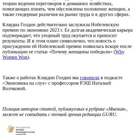
теории ведения переговоров в домашних хозяйствах,
помогающих понять, чем обусловлены положение женщин, а
также гендерные различия на рынке труда и в других сферах.
Клаудиа Голдин действительно заслужила Нобелевскую
премию по экономике 2023 г. Ее долгая академическая карьера
подтверждает, что упорный труд окупается и приносит
результаты. И в этом плане символично, что новость о
присуждении ей Нобелевской премии появилась вскоре после
публикации ее статьи «Почему женщины победили» (
Why
Women Won
).
Также о работах Клаудии Голдин мы
говорили
в подкасте
«Экономика на слух» с профессором РЭШ Натальей
Волчковой.
Позиция авторов статей, публикуемых в рубрике «Мнения»,
может не совпадать с точкой зрения редакции GU
RU.