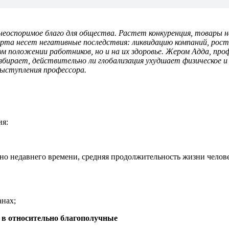
неоспоримое благо для общества. Растет конкуренция, товары
орта несет негативные последствия: ликвидацию компаний, рос
м положении работников, но и на их здоровье. Жером Адда, про
азбирает, действительно ли глобализация ухудшает физическое и
выступления профессора.
ия:
ьно недавнего времени, средняя продолжительность жизни челове
анах;
х в относительно благополучные