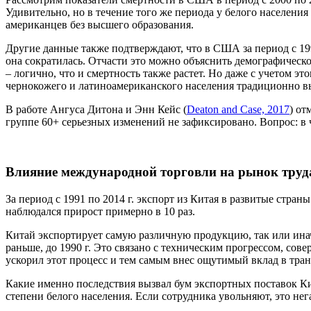
Удивительно, но в течение того же периода у белого населения
американцев без высшего образования.
Другие данные также подтверждают, что в США за период с 1990
она сократилась. Отчасти это можно объяснить демографическ
– логично, что и смертность также растет. Но даже с учетом э
чернокожего и латиноамериканского населения традиционно вы
В работе Ангуса Дитона и Энн Кейс (
Deaton and Case, 2017
) от
группе 60+ серьезных изменений не зафиксировано. Вопрос: в
Влияние международной торговли на рынок труд
За период с 1991 по 2014 г. экспорт из Китая в развитые стра
наблюдался прирост примерно в 10 раз.
Китай экспортирует самую различную продукцию, так или инач
раньше, до 1990 г. Это связано с техническим прогрессом, с
ускорил этот процесс и тем самым внес ощутимый вклад в тра
Какие именно последствия вызвал бум экспортных поставок К
степени белого населения. Если сотрудника увольняют, это нег