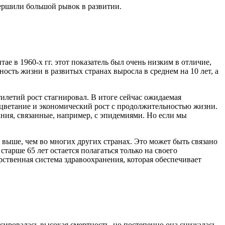
вершили большой рывок в развитии.
ае в 1960-х гг. этот показатель был очень низким в отличие,
сть жизни в развитых странах выросла в среднем на 10 лет, а
тилетий рост стагнировал. В итоге сейчас ожидаемая
оцветание и экономический рост с продолжительностью жизни.
ания, связанные, например, с эпидемиями. Но если мы
н выше, чем во многих других странах. Это может быть связано
тарше 65 лет остается полагаться только на своего
ственная система здравоохранения, которая обеспечивает
сировалась высокая смертность, но постепенно она снижалась.