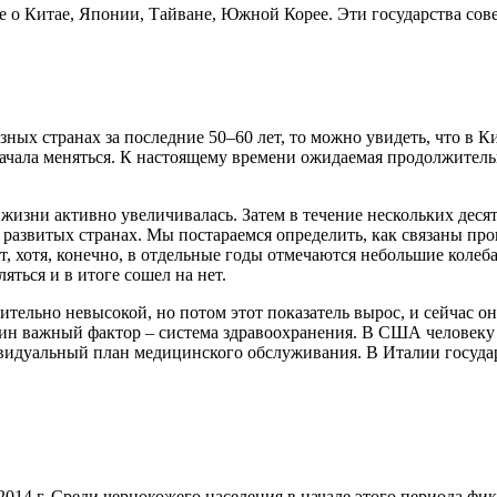
же о Китае, Японии, Тайване, Южной Корее. Эти государства со
ых странах за последние 50–60 лет, то можно увидеть, что в Кит
чала меняться. К настоящему времени ожидаемая продолжительно
жизни активно увеличивалась. Затем в течение нескольких деся
развитых странах. Мы постараемся определить, как связаны пр
, хотя, конечно, в отдельные годы отмечаются небольшие колеб
яться и в итоге сошел на нет.
нительно невысокой, но потом этот показатель вырос, и сейчас о
дин важный фактор – система здравоохранения. В США человеку с
ивидуальный план медицинского обслуживания. В Италии государ
014 г. Среди чернокожего населения в начале этого периода фик