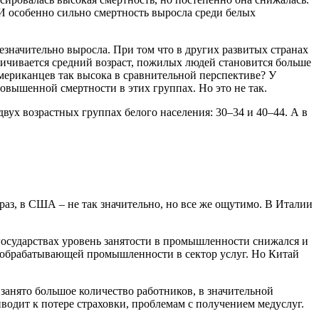
. И особенно сильно смертность выросла среди белых
незначительно выросла. При том что в других развитых странах
личивается средний возраст, пожилых людей становится больше
американцев так высока в сравнительной перспективе? У
вышенной смертности в этих группах. Но это не так.
в двух возрастных группах белого населения: 30–34 и 40–44. А в
 раз, в США – не так значительно, но все же ощутимо. В Италии
государствах уровень занятости в промышленности снижался и
из обрабатывающей промышленности в сектор услуг. Но Китай
анято большое количество работников, в значительной
риводит к потере страховки, проблемам с получением медуслуг.