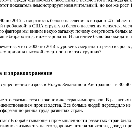
 этот показатель демонстрирует незначительный, но все же рост
 по 2015 г. смертность белого населения в возрасте 45–54 лет 
ой проблемой: в США структура белого населения меняется, уве
того фактора мы видим некую загадку: почему смертность белых 
ше безработица, ниже зарплаты. И логичнее было бы ожидать по
мечается, что с 2000 по 2014 г. уровень смертности резко вырос 
 чем причина высокой смертности в этих группах?
а и здравоохранение
ны существенно возрос: в Новую Зеландию и Австралию – в 30–40
е это сказывается на экономике стран-импортеров. В развитых 
овершенствованием производства. Все больше людей переходило 
нсформацию рынка труда развитых стран.
итая? В обрабатывающей промышленности развитых стран было з
ативно сказывается на его здоровье: потеря занятости, дохода п