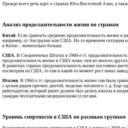
Прежде всего речь идет о странах Юго-Восточной Азии, а так
Анализ продолжительности жизни по странам
Китай
. Если сравнить среднюю продолжительность жизни в разн
например, от Австралии или США. Но со временем ситуация на
в Китае – значительно больше.
США
. В Соединенных Штатах в 1960-е гг. продолжительность 
продолжительность жизни в США ниже, чем во многих других 
В развитых странах продолжительность жизни постоянно растет
посмотрим на США, то там в какой-то момент рост начал замедл
Италия
. В 1960-х гг. продолжительность жизни там была срав
с целым рядом причин: диетой, моделью питания и т. д. Еще о
работодателя, который ранее должен был делать взносы в инд
граждан бесплатными медицинскими услугами.
Уровень смертности в США по расовым группам
Рассмотрим показатели смертности в США в период с 2000 по 2