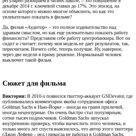
регулярно разбираем в бизнес-школе, – это повышение в
декабре 2014 г. ключевой ставки до 17%. Это эпизод, на
основе которого можно многое объяснить, но как это
увлекательно показать в фильме?
Да, фильм «Аудитор» – это полное издевательство над
здравым смыслом, но как еще увлекательно показать работу
финансиста? Представим себе работу центробанкира. Вот он
сидит и считает: почему моя модель не дает результатов, так,
пересчитаем. Ничего себе, теперь получше. Ну, наверное,
через две недели я приму решение. Нормальный человек
выключит такой фильм.
Сюжет для фильма
Виктория:
В 2010-х появился твиттер-аккаунт GSElevator, где
публиковались комментарии якобы сотрудников офиса
Goldman Sachs в Нью-Йорке – иногда на грани приличий,
иногда нецензурные. Он очень быстро стал популярным,
сотни тысяч подписчиков. Goldman Sachs запускал
внутреннюю проверку, чтобы вычислить этого человека, и
только много лет спустя выяснилось, что автор этого твиттера
(Джон Лефевр – ред.) никогда не работал в Goldman Sachs.