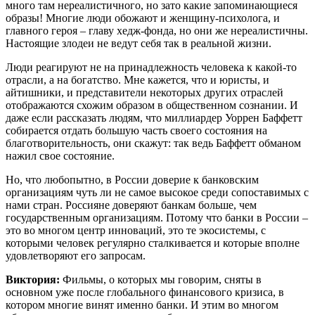
много там нереалистичного, но зато какие запоминающиеся
образы! Многие люди обожают и женщину-психолога, и
главного героя – главу хедж-фонда, но они же нереалистичны.
Настоящие злодеи не ведут себя так в реальной жизни.
Люди реагируют не на принадлежность человека к какой-то
отрасли, а на богатство. Мне кажется, что и юристы, и
айтишники, и представители некоторых других отраслей
отображаются схожим образом в общественном сознании. И
даже если рассказать людям, что миллиардер Уоррен Баффетт
собирается отдать большую часть своего состояния на
благотворительность, они скажут: так ведь Баффетт обманом
нажил свое состояние.
Но, что любопытно, в России доверие к банковским
организациям чуть ли не самое высокое среди сопоставимых с
нами стран. Россияне доверяют банкам больше, чем
государственным организациям. Потому что банки в России –
это во многом центр инноваций, это те экосистемы, с
которыми человек регулярно сталкивается и которые вполне
удовлетворяют его запросам.
Виктория:
Фильмы, о которых мы говорим, сняты в
основном уже после глобального финансового кризиса, в
котором многие винят именно банки. И этим во многом