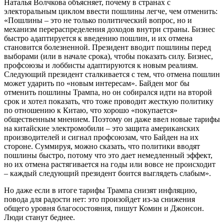
Наталья Волчкова объясняет, почему в странах с
электоральным циклом ввести пошлины легче, чем отменить:
«Пошлины – это не только политический вопрос, но и
механизм перераспределения доходов внутри страны. Бизнес
быстро адаптируется к введению пошлин, и их отмена
становится болезненной. Президент вводит пошлины перед
выборами (или в начале срока), чтобы показать силу. Бизнес,
профсоюзы и лоббисты адаптируются к новым реалиям.
Следующий президент сталкивается с тем, что отмена пошлин
может ударить по «новым интересам». Байден мог бы
отменить пошлины Трампа, но он собирался идти на второй
срок и хотел показать, что тоже проводит жесткую политику
по отношению к Китаю, что хорошо «покупается»
общественным мнением. Поэтому он даже ввел новые тарифы
на китайские электромобили – это защита американских
производителей и сигнал профсоюзам, что Байден на их
стороне. Суммируя, можно сказать, что политики вводят
пошлины быстро, потому что это дает немедленный эффект,
но их отмена растягивается на годы или вовсе не происходит
– каждый следующий президент боится выглядеть слабым».
Но даже если в итоге тарифы Трампа снизят инфляцию,
повода для радости нет: это произойдет из-за снижения
общего уровня благосостояния, пишут Комин и Джонсон.
Люди станут беднее.