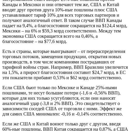
Канады и Мексики и они отвечают тем же, США и Китай
вводят друг против друга 10%-ные пошлины плюс США
устанавливают тариф 10% для всех торговых партнеров и
получают аналогичный ответ. В таком случае ВВП Канады
падает на 9,4%, а благосостояние сокращается на $124,4 млрд,
Мексики – на 6% и $59,3 млрд соответственно. Между тем
экономика США сокращается всего на 0,46%, а
благосостояние – на $77,6 млрд.
Есть и страны, которые выигрывают – от перераспределения
торговых потоков, замещения продукции, открытия новых
производств, в том числе компаниями пострадавших от
тарифной войны стран. Например, ВВП Бразилии увеличится
на 1,5%, а прирост благосостояния составит $24,7 млрд, в ЕС
эти показатели прибавят 0,53% и $62 млрд соответственно.
Если США бьют только по Мексике и Канаде 25%-ными
пошлинами, те несут большие потери (-1,6 и -0,56% ВВП),
которые для них только усугубляются, если они наносят
аналогичный удар (-3,8 и 2% ВВП). Это свидетельствует о
зависимости соседей США от торговли с ними. Эффект же
для самих США минимален: -0,16 и -0,14% соответственно.
Если же США и Китай воюют только друг с другом, введя
60%-ные пошлины, ВВП Китая сокращается на 0,87%, а США