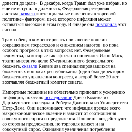
довести до цели». В декабре, когда Трамп был уже избран, но
еще не вступил в должность, Федеральная резервная
система
назвала
«потенциальные изменения в торговой
политике» фактором, из-за которого инфляция может
оставаться высокой в этом году. В январе она
повторила
этот
сигнал.
Трамп обещал компенсировать повышение пошлин
сокращением госрасходов и снижением налогов, но пока
особого прогресса в этих вопросах нет. Федеральные
ведомства, на которые так эффектно ополчился Илон Маск,
тратят мизерную долю $7-триллионного федерального
бюджета,
сказали
Reuters два специализировавшихся на
бюджетных вопросах республиканца (один был директором
бюджетного управления конгресса, а второй более 20 лет
возглавлял бюджетный комитет сената).
Импортные пошлины не обязательно приводят к ускорению
инфляции, показало
исследование
Диего Комина из
Дартмутского колледжа и Роберта Джонсона из Университета
Нотр-Дама. Они напоминают, что инфляция прежде всего
макроэкономическое явление и зависит от соотношения
совокупного спроса и предложения. Пошлины воздействуют
со стороны предложения, но торговля влияет и на
совокупный спрос. Ожидания увеличения потребления