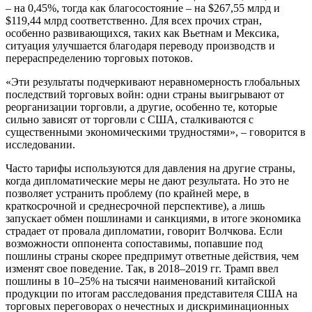
– на 0,45%, тогда как благосостояние – на $267,55 млрд и
$119,44 млрд соответственно. Для всех прочих стран,
особенно развивающихся, таких как Вьетнам и Мексика,
ситуация улучшается благодаря переводу производств и
перераспределению торговых потоков.
«Эти результаты подчеркивают неравномерность глобальных
последствий торговых войн: одни страны выигрывают от
реорганизации торговли, а другие, особенно те, которые
сильно зависят от торговли с США, сталкиваются с
существенными экономическими трудностями», – говорится в
исследовании.
Часто тарифы используются для давления на другие страны,
когда дипломатические меры не дают результата. Но это не
позволяет устранить проблему (по крайней мере, в
краткосрочной и среднесрочной перспективе), а лишь
запускает обмен пошлинами и санкциями, в итоге экономика
страдает от провала дипломатии, говорит Волчкова. Если
возможности оппонента сопоставимы, попавшие под
пошлины страны скорее предпримут ответные действия, чем
изменят свое поведение. Так, в 2018–2019 гг. Трамп ввел
пошлины в 10–25% на тысячи наименований китайской
продукции по итогам расследования представителя США на
торговых переговорах о нечестных и дискриминационных