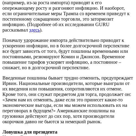
(например, из-за роста импорта) приводят к его
опережающему росту и разгоняют инфляцию. И наоборот,
если ограничительные меры Трампа со временем приведут к
постепенному сокращению торговли, это затормозит
инфляцию. (Подробнее об их исследовании GURU
рассказывал
здесь
).
Поначалу удорожание импорта действительно приводит к
ускорению инфляции, но в более долгосрочной перспективе
все будет зависеть от того, будут пошлины временными или
постоянными, резюмируют Комин и Джонсон. Временное
повышение тарифов ускоряет инфляцию, а постоянное –
снижает, но в долгосрочной перспективе.
Введенные пошлины бывает трудно отменить, предупреждает
Ирвин. Национальные производители, которые выиграли от
их введения или повышения, сопротивляются их отмене.
Кроме того, они служат предметом для торга, продолжает он:
«Зачем нам их отменять, даже если это принесет какие-то
экономические выгоды, если мы можем использовать их на
переговорах в будущем?» Американские пошлины на
грузовики действуют до сих пор, хотя производители
окорочков давно не бьются за немецкий рынок.
Ловушка для президента