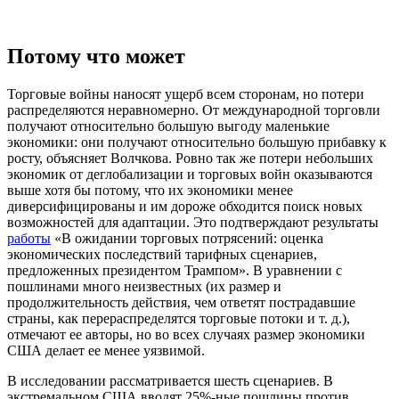
Потому что может
Торговые войны наносят ущерб всем сторонам, но потери
распределяются неравномерно. От международной торговли
получают относительно большую выгоду маленькие
экономики: они получают относительно большую прибавку к
росту, объясняет Волчкова. Ровно так же потери небольших
экономик от деглобализации и торговых войн оказываются
выше хотя бы потому, что их экономики менее
диверсифицированы и им дороже обходится поиск новых
возможностей для адаптации. Это подтверждают результаты
работы
«В ожидании торговых потрясений: оценка
экономических последствий тарифных сценариев,
предложенных президентом Трампом». В уравнении с
пошлинами много неизвестных (их размер и
продолжительность действия, чем ответят пострадавшие
страны, как перераспределятся торговые потоки и т. д.),
отмечают ее авторы, но во всех случаях размер экономики
США делает ее менее уязвимой.
В исследовании рассматривается шесть сценариев. В
экстремальном США вводят 25%-ные пошлины против