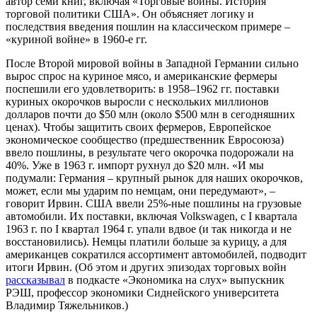
автор семи книг, включая «Торговые войны. История
торговой политики США». Он объясняет логику и
последствия введения пошлин на классическом примере –
«куриной войне» в 1960-е гг.
После Второй мировой войны в Западной Германии сильно
вырос спрос на куриное мясо, и американские фермеры
поспешили его удовлетворить: в 1958–1962 гг. поставки
куриных окорочков выросли с нескольких миллионов
долларов почти до $50 млн (около $500 млн в сегодняшних
ценах). Чтобы защитить своих фермеров, Европейское
экономическое сообщество (предшественник Евросоюза)
ввело пошлины, в результате чего окорочка подорожали на
40%. Уже в 1963 г. импорт рухнул до $20 млн. «И мы
подумали: Германия – крупный рынок для наших окорочков,
может, если мы ударим по немцам, они передумают», –
говорит Ирвин. США ввели 25%-ные пошлины на грузовые
автомобили. Их поставки, включая Volkswagen, с I квартала
1963 г. по I квартал 1964 г. упали вдвое (и так никогда и не
восстановились). Немцы платили больше за курицу, а для
американцев сократился ассортимент автомобилей, подводит
итоги Ирвин. (Об этом и других эпизодах торговых войн
рассказывал
в подкасте
«Экономика на слух»
выпускник
РЭШ, профессор экономики Сиднейского университета
Владимир Тяжельников.)