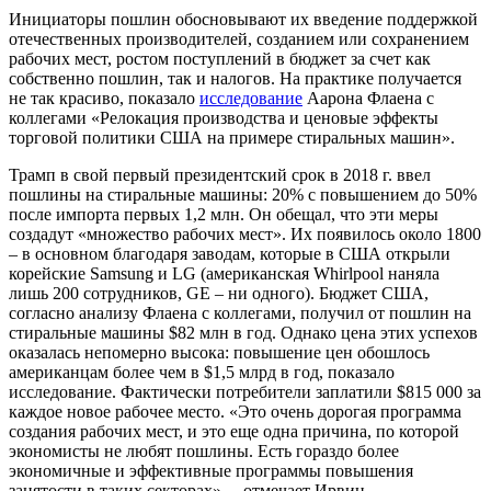
Инициаторы пошлин обосновывают их введение поддержкой
отечественных производителей, созданием или сохранением
рабочих мест, ростом поступлений в бюджет за счет как
собственно пошлин, так и налогов. На практике получается
не так красиво, показало
исследование
Аарона Флаена с
коллегами «Релокация производства и ценовые эффекты
торговой политики США на примере стиральных машин».
Трамп в свой первый президентский срок в 2018 г. ввел
пошлины на стиральные машины: 20% с повышением до 50%
после импорта первых 1,2 млн. Он обещал, что эти меры
создадут «множество рабочих мест». Их появилось около 1800
– в основном благодаря заводам, которые в США открыли
корейские Samsung и LG (американская Whirlpool наняла
лишь 200 сотрудников, GE – ни одного). Бюджет США,
согласно анализу Флаена с коллегами, получил от пошлин на
стиральные машины $82 млн в год. Однако цена этих успехов
оказалась непомерно высока: повышение цен обошлось
американцам более чем в $1,5 млрд в год, показало
исследование. Фактически потребители заплатили $815 000 за
каждое новое рабочее место. «Это очень дорогая программа
создания рабочих мест, и это еще одна причина, по которой
экономисты не любят пошлины. Есть гораздо более
экономичные и эффективные программы повышения
занятости в таких секторах», – отмечает Ирвин.