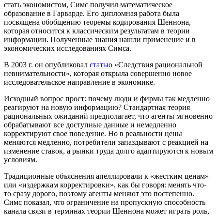
стать экономистом, Симс получил математическое
образование в Гарварде. Его дипломная работа была
посвящена обобщению теоремы кодирования Шеннона,
которая относится к классическим результатам в теории
информации. Полученные знания нашли применение и в
экономических исследованиях Симса.
В 2003 г. он опубликовал
статью
«Следствия рациональной
невнимательности», которая открыла совершенно новое
исследовательское направление в экономике.
Исходный вопрос прост: почему люди и фирмы так медленно
реагируют на новую информацию? Стандартная теория
рациональных ожиданий предполагает, что агенты мгновенно
обрабатывают все доступные данные и немедленно
корректируют свое поведение. Но в реальности цены
меняются медленно, потребители запаздывают с реакцией на
изменение ставок, а рынки труда долго адаптируются к новым
условиям.
Традиционные объяснения апеллировали к «жестким ценам»
или «издержкам корректировки», как бы говоря: менять что-
то сразу дорого, поэтому агенты меняют это постепенно.
Симс показал, что ограничение на пропускную способность
канала связи в терминах теории Шеннона может играть роль,