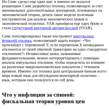
Но Симс сделал еще один шаг, и именно он оказался
решающим. Симс разработал технику, позволяющую за счет
минимальных дополнительных допущений, основанных на
экономической теории, делать такие модели полезным
инструментом для анализа экономических шоков и
экономической политики. VAR приобрела еще одну букву и
стала
структурной векторной авторегрессией
(SVAR).
Симс популяризировал также инструмент
импульсных
функций отклика
, позволяющий задать вопрос: «Что
произойдет с переменной Y, если переменная X неожиданно
отклонится от своей обычной траектории на одно стандартное
отклонение?» Независимые шоки, называемые
фундаментальными, можно интерпретировать с помощью
анализа импульсных откликов, чтобы определить их влияние
на различные макроэкономические показатели с течением
времени. Именно эта техника дала центральным банкам всего
мира новый язык для обсуждения монетарной политики –
язык, которым они пользуются по сей день.
Что у инфляции за спиной:
фискальная теория уровня цен