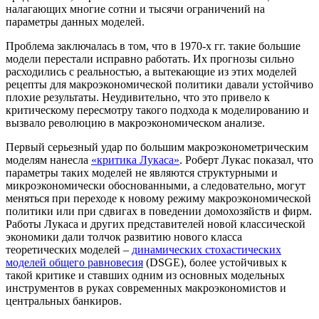
налагающих многие сотни и тысячи ограничений на
параметры данных моделей.
Проблема заключалась в том, что в 1970-х гг. такие большие
модели перестали исправно работать. Их прогнозы сильно
расходились с реальностью, а вытекающие из этих моделей
рецепты для макроэкономической политики давали устойчиво
плохие результаты. Неудивительно, что это привело к
критическому пересмотру такого подхода к моделированию и
вызвало революцию в макроэкономическом анализе.
Первый серьезный удар по большим макроэконометрическим
моделям нанесла
«критика Лукаса»
. Роберт Лукас показал, что
параметры таких моделей не являются структурными и
микроэкономически обоснованными, а следовательно, могут
меняться при переходе к новому режиму макроэкономической
политики или при сдвигах в поведении домохозяйств и фирм.
Работы Лукаса и других представителей новой классической
экономики дали толчок развитию нового класса
теоретических моделей –
динамических стохастических
моделей общего равновесия
(DSGE), более устойчивых к
такой критике и ставших одним из основных модельных
инструментов в руках современных макроэкономистов и
центральных банкиров.