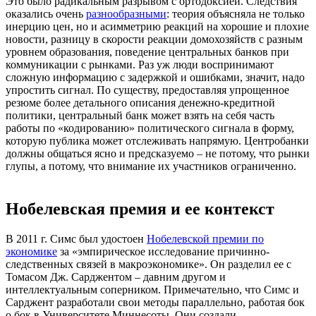
Это было радикальным разрывом с ортодоксией. Следствия
оказались очень
разнообразными
: теория объясняла не только
инерцию цен, но и асимметрию реакций на хорошие и плохие
новости, разницу в скорости реакции домохозяйств с разным
уровнем образования, поведение центральных банков при
коммуникации с рынками. Раз уж люди воспринимают
сложную информацию с задержкой и ошибками, значит, надо
упростить сигнал. По существу, предоставляя упрощенное
резюме более детального описания денежно-кредитной
политики, центральный банк может взять на себя часть
работы по «кодированию» политического сигнала в форму,
которую публика может отслеживать напрямую. Центробанки
должны общаться ясно и предсказуемо – не потому, что рынки
глупы, а потому, что внимание их участников ограниченно.
Нобелевская премия и ее контекст
В 2011 г. Симс был удостоен
Нобелевской премии по
экономике
за «эмпирическое исследование причинно-
следственных связей в макроэкономике». Он разделил ее с
Томасом Дж. Сарджентом – давним другом и
интеллектуальным соперником. Примечательно, что Симс и
Сарджент разработали свои методы параллельно, работая бок
о бок в Университете Миннесоты. Они создали