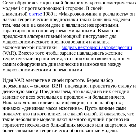
Симс обрушился с критикой больших макроэконометрических
моделей с противоположной стороны. В своей
знаменитой
статье
1980 г. «Макроэкономика и реальность» он
назвал теоретические предпосылки таких больших моделей
тем, чем они на самом деле и являлись: невероятными,
гарантированно опровергаемыми данными. Взамен он
предложил альтернативный мощный инструмент для
макроэкономического прогнозирования и анализа
экономической политики –
модель векторной авторегрессии
(VAR). Вместо того чтобы заранее накладывать жесткие
теоретические ограничения, этот подход позволяет данным
самим обнаруживать динамические взаимосвязи между
макроэкономическими переменными.
Идея VAR элегантна в своей простоте. Берем набор
переменных – скажем, ВВП, инфляцию, процентную ставку и
денежную массу. Предполагаем, что каждая из них сегодня
зависит от всех остальных в прошлом – и больше ничего.
Никаких «ставка влияет на инфляцию, но не наоборот»;
никаких «денежная масса экзогенна». Пусть данные сами
покажут, кто на кого влияет и с какой силой. И оказалось, что
такие небольшие модели дают намного лучший прогноз на
горизонте нескольких ближайших месяцев или кварталов, чем
более сложные и теоретически обоснованные модели.