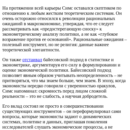
На протяжении всей карьеры Симс оставался скептиком по
отношению к любым жестким теоретическим системам. Он
очень осторожно относился к революции рациональных
ожиданий в макроэкономике, утверждая, что ее следует
рассматривать как «предостерегающую сноску» к
эконометрическому анализу политики, а не как «глубокое
возражение против ее оснований». Рациональные ожидания –
полезный инструмент, но не религия: данные важнее
теоретической элегантности.
Он также
отстаивал
байесовский подход в статистике и
эконометрике, аргументируя его силу в формулировании и
оценке экономической политики. Байесовский подход
позволяет явным образом учитывать неопределенность – не
притворяться, что мы знаем больше, чем знаем. В эпоху, когда
экономисты нередко говорили с уверенностью оракулов,
Симс напоминал: скромность перед лицом сложной
реальности – это не слабость, а научная добродетель.
Его вклад состоял не просто в совершенствовании
существующих инструментов – он переформулировал сами
вопросы, которые экономисты задают о динамических
системах, политике и данных, приглашая поколения
исследователей слушать экономические процессы, а не