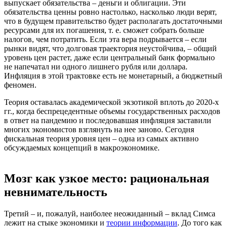
выпускает обязательства – деньги и облигации. Эти
обязательства ценны ровно настолько, насколько люди верят,
что в будущем правительство будет располагать достаточными
ресурсами для их погашения, т. е. сможет собрать больше
налогов, чем потратить. Если эта вера подрывается – если
рынки видят, что долговая траектория неустойчива, – общий
уровень цен растет, даже если центральный банк формально
не напечатал ни одного лишнего рубля или доллара.
Инфляция в этой трактовке есть не монетарный, а бюджетный
феномен.
Теория оставалась академической экзотикой вплоть до 2020-х
гг., когда беспрецедентные объемы государственных расходов
в ответ на пандемию и последовавшая инфляция заставили
многих экономистов взглянуть на нее заново. Сегодня
фискальная теория уровня цен – одна из самых активно
обсуждаемых концепций в макроэкономике.
Мозг как узкое место: рациональная
невнимательность
Третий – и, пожалуй, наиболее неожиданный – вклад Симса
лежит на стыке экономики и
теории информации
. До того как