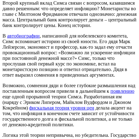
Второй крупный вклад Симса связан с вопросом, казавшимся
давно решенным: что определяет инфляцию? Монетаристы во
главе с Милтоном Фридманом отвечали однозначно: денежная
масса. Центральный банк контролирует деньги – центральный
банк контролирует цены. Конец истории.
В
автобиографии
, написанной для нобелевского комитета,
Симс вспоминает историю из своей юности. Его дядя Марк
Лейзерсон, экономист и профессор, как-то задал ему отчасти
провокационный вопрос: «Возможно ли ускорение инфляции
при постоянной денежной массе?» Симс, только что
прослушав свой первый курс по экономике, встал на
монетаристскую позицию и ответил отрицательно. Дядя в
ответ выразил сомнения в приведенных аргументах.
Возможно, сомнения дяди и более глубокие размышления над
поставленным вопросом привели в дальнейшем к
появлению
еще одной прорывной теории Симса. Разработанная им
(наряду с Эриком Липером, Майклом Вудфордом и Джоном
Кокрейном)
фискальная теория уровня цен
делала акцент на
том, что инфляция в конечном счете зависит от устойчивости
государственного долга и фискальной политики, а не только
от денежно-кредитной политики.
Логика этой теории непривычна, но убедительна. Государство