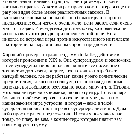
вполне реалистичные ситуации, граница между игрой и
жизнью стирается. А вот в играх против компьютера я еще ни
разу не видел более-менее реалистичных законов. В
настоящей экономике цены обычно балансируют спрос и
предложение: если чего-то очень мало, цена растет, если очень
много – падает. И всегда находится человек, который захочет
использовать этот ресурс при определенной цене. Но я
никогда не встречал игры против искусственного интеллекта,
в которой цена выравнивала бы спрос и предложение.
Хороший пример – игра-легенда «Victoria II», действие в
которой происходит в XIX в. Она суперзанудная, и экономика
в ней супердетализированная: вы видите все население с
точностью до тысячи, видите, что и сколько потребляет
каждый человек, где он работает, какие у него политические
предпочтения, за кого он голосует, есть производственные
цепочки, вы добываете ресурсы по всему миру и т. д. Игроки,
которым интересна экономика, любят эту игру. Но есть пара
больших проблем: первая – никто не понимает, как и по
каким законам игра устроена, и вторая – даже в такой
супердетализированной игре все супернереалистично. Даже в
ней спрос не равен предложению. И если я покупаю у вас
товар, то плачу не вам, а компьютеру, который платит вам
совсем другую сумму.