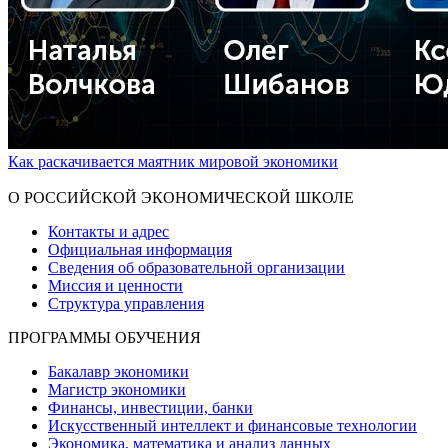
Как раскачивается маятник мировой экономики
Показать больше
О РОССИЙСКОЙ ЭКОНОМИЧЕСКОЙ ШКОЛЕ
Контакты и адрес
Официальная информация
Сведения об образовательной организации
Миссия и ценности
Структура управления
ПРОГРАММЫ ОБУЧЕНИЯ
Бакалавр экономики
Магистр экономики
Финансы, инвестиции, банки
Искусственный интеллект и финансовые технологии
Экономика, математика и анализ данных