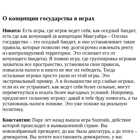
О концепции государства в играх
Никита:
Есть игры, где игрок ведет себя, как оседлый бандит,
есть где как кочующий (в концепции Макгуайра – Олсона
государство – это оседлый бандит, и оно устанавливает такие
правила, которые позволят ему долгосрочно извлекать ренту
из контролируемой территории. Это отличает его от
кочующего бандита). Я помню игру, где группировка игроков
захватила все пространство, установила свои правила,
повысила налоги и никто не мог их победить. Тогда
остальные игроки просто ушли из этой игры. Это
экстремальный пример. А в большинстве игр слабые игроки,
если их не устраивает, как ведут себя более сильные, могут
переметнуться и искать более выгодных условий. Например,
предлагают сильному игроку: давай я тебе буду помогать, а ты
установишь налоги пониже. Это уже похоже на реальную
политику.
Константин:
Пару лет назад вышла игра Suzerain, действие
которой происходит в вымышленной стране. Вы
новоизбранный президент, до вас была диктатура, а до этого –
демократия. Вы хотите восстановить демократию, у вас