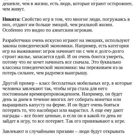
дешевле, чем в жизни, есть люди, которые играют осторожнее,
чем живут.
Никита:
Свойство игр в том, что многие люди, погружаясь в
них, отдают им больше эмоций, чем реальной жизни.
Особенно это видно по азиатским игрокам.
Разработчики очень искусно играют на эмоциях, используют
законы поведенческой экономики. Например, есть категория
игр на выживание: игрок начинает ни с чем и долго-долго
строит жилье, запасается едой. И он очень боится умереть,
потому что не хочет начинать все сначала. Это буквально
классика поведенческой экономики: мы переживаем из-за
потерь сильнее, чем радуемся выигрышу.
Другой пример – класс бесплатных мобильных игр, в которые
человека завлекают так, чтобы игра стала для него
постоянным времяпрепровождением. Например, он будет
день за днем в течение многих лет собирать монетки или
выращивать капусту на ферме. И он будет очень бояться
потерять то, что насобирал или вырастил. А еще ему дают
награды – все более ценные, и если он в какой-то день не
зайдет в игру, то все потеряет. Так его привязывают к игре.
Завлекают и случайными призами – люди будут открывать