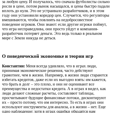
за любую цену. И получалось, что сначала футболисты сильно
росли в цене, потом рынок насыщался, и цены быстро падали
вплоть до нуля. Это не устраивало разработчиков, и в этом
году они установили коридор цен. Случается, что регуляторы
вмешиваются, чтобы повлиять на недобросовестное
поведение игроков. Они знают: если другие игроки поймут,
что игра несправедлива, они просто уйдут и компания-
разработчик потеряет деньги. Это ведь только в реальном
мире с Земли никуда не деться.
О поведенческой экономике и теории игр
Константин:
Меня всегда удивляло, что в играх люди,
принимая экономические решения, часто действуют
грамотнее, чем в жизни. Например, в жизни люди стараются
избегать кредитов, даже если их выгодно взять: им кажется,
что брать в долг – это плохо, и они не оценивают все
преимущества и недостатки кредита. А в играх я видел, как
люди делают сложные расчеты, составляют таблицы,
просчитывают будущие финансовые потоки, дисконтируют
их – просто потому, что им интересно. То есть в играх они
используют инструменты для анализа, а в жизни – нет. Еще
одно наблюдение: хотя в играх ошибки обходятся нам