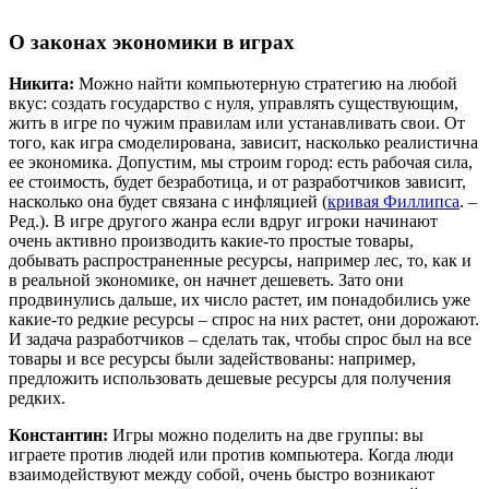
О законах экономики в играх
Никита:
Можно найти компьютерную стратегию на любой
вкус: создать государство с нуля, управлять существующим,
жить в игре по чужим правилам или устанавливать свои. От
того, как игра смоделирована, зависит, насколько реалистична
ее экономика. Допустим, мы строим город: есть рабочая сила,
ее стоимость, будет безработица, и от разработчиков зависит,
насколько она будет связана с инфляцией (
кривая Филлипса
. –
Ред.). В игре другого жанра если вдруг игроки начинают
очень активно производить какие-то простые товары,
добывать распространенные ресурсы, например лес, то, как и
в реальной экономике, он начнет дешеветь. Зато они
продвинулись дальше, их число растет, им понадобились уже
какие-то редкие ресурсы – спрос на них растет, они дорожают.
И задача разработчиков – сделать так, чтобы спрос был на все
товары и все ресурсы были задействованы: например,
предложить использовать дешевые ресурсы для получения
редких.
Константин:
Игры можно поделить на две группы: вы
играете против людей или против компьютера. Когда люди
взаимодействуют между собой, очень быстро возникают