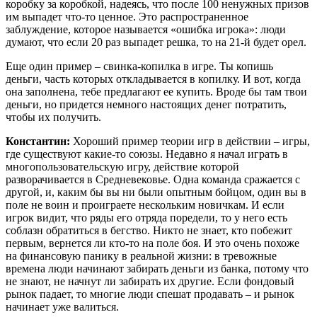
коробку за коробкой, надеясь, что после 100 ненужных призов
им выпадет что-то ценное. Это распространенное
заблуждение, которое называется «ошибка игрока»: люди
думают, что если 20 раз выпадет решка, то на 21-й будет орел.
Еще один пример – свинка-копилка в игре. Ты копишь
деньги, часть которых откладывается в копилку. И вот, когда
она заполнена, тебе предлагают ее купить. Вроде бы там твои
деньги, но придется немного настоящих денег потратить,
чтобы их получить.
Константин:
Хороший пример теории игр в действии – игры,
где существуют какие-то союзы. Недавно я начал играть в
многопользовательскую игру, действие которой
разворачивается в Средневековье. Одна команда сражается с
другой, и, каким бы вы ни были опытным бойцом, один вы в
поле не воин и проиграете нескольким новичкам. И если
игрок видит, что ряды его отряда поредели, то у него есть
соблазн обратиться в бегство. Никто не знает, кто побежит
первым, вернется ли кто-то на поле боя. И это очень похоже
на финансовую панику в реальной жизни: в тревожные
времена люди начинают забирать деньги из банка, потому что
не знают, не начнут ли забирать их другие. Если фондовый
рынок падает, то многие люди спешат продавать – и рынок
начинает уже валиться.