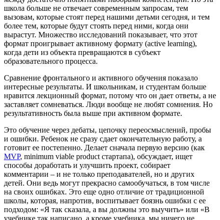
школа больше не отвечает современным запросам, тем
вызовам, которые стоят перед нашими детьми сегодня, и тем
более тем, которые будут стоять перед ними, когда они
вырастут. Множество исследований показывает, что этот
формат проигрывает активному формату (active learning),
когда дети из объекта превращаются в субъект
образовательного процесса.
Сравнение фронтального и активного обучения показало
интересные результаты. И школьникам, и студентам больше
нравится лекционный формат, потому что он дает ответы, а не
заставляет сомневаться. Люди вообще не любят сомнения. Но
результативность была выше при активном формате.
Это обучение через дебаты, цепочку переосмыслений, пробы
и ошибки. Ребенок не сразу сдает окончательную работу, а
готовит ее постепенно. Делает сначала первую версию (как
MVP
, minimum viable product стартапа), обсуждает, ищет
способы доработать и улучшить проект, собирает
комментарии – и не только преподавателей, но и других
детей. Они ведь могут прекрасно самообучаться, в том числе
на своих ошибках. Это еще одно отличие от традиционной
школы, которая, напротив, воспитывает боязнь ошибки с ее
подходом: «Я так сказала, а вы должны это выучить» или «В
учебнике так написано, а кроме учебника, мы ничего не