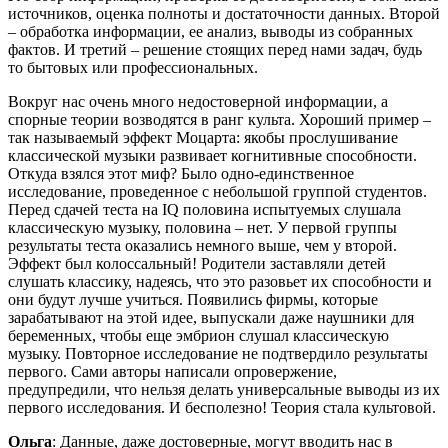
источников, оценка полноты и достаточности данных. Второй
– обработка информации, ее анализ, выводы из собранных
фактов. И третий – решение стоящих перед нами задач, будь
то бытовых или профессиональных.
Вокруг нас очень много недостоверной информации, а
спорные теории возводятся в ранг культа. Хороший пример –
так называемый эффект Моцарта: якобы прослушивание
классической музыки развивает когнитивные способности.
Откуда взялся этот миф? Было одно-единственное
исследование, проведенное с небольшой группой студентов.
Перед сдачей теста на IQ половина испытуемых слушала
классическую музыку, половина – нет. У первой группы
результаты теста оказались немного выше, чем у второй.
Эффект был колоссальный! Родители заставляли детей
слушать классику, надеясь, что это разовьет их способности и
они будут лучше учиться. Появились фирмы, которые
зарабатывают на этой идее, выпускали даже наушники для
беременных, чтобы еще эмбрион слушал классическую
музыку. Повторное исследование не подтвердило результаты
первого. Сами авторы написали опровержение,
предупредили, что нельзя делать универсальные выводы из их
первого исследования. И бесполезно! Теория стала культовой.
Ольга
: Данные, даже достоверные, могут вводить нас в