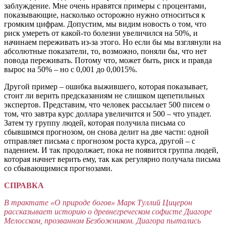
заблуждение. Мне очень нравятся примеры с процентами,
показывающие, насколько осторожно нужно относиться к
громким цифрам. Допустим, мы видим новость о том, что
риск умереть от какой-то болезни увеличился на 50%, и
начинаем переживать из-за этого. Но если бы мы взглянули на
абсолютные показатели, то, возможно, поняли бы, что нет
повода переживать. Потому что, может быть, риск и правда
вырос на 50% – но с 0,001 до 0,0015%.
Другой пример – ошибка выжившего, которая показывает,
стоит ли верить предсказаниям не слишком щепетильных
экспертов. Представим, что человек рассылает 500 писем о
том, что завтра курс доллара увеличится и 500 – что упадет.
Затем ту группу людей, которая получила письма со
сбывшимся прогнозом, он снова делит на две части: одной
отправляет письма с прогнозом роста курса, другой – с
падением. И так продолжает, пока не появится группа людей,
которая начнет верить ему, так как регулярно получала письма
со сбывающимися прогнозами.
СПРАВКА
В трактате «О природе богов» Марк Туллий Цицерон
рассказывает историю о древнегреческом софисте Диагоре
Мелосском, прозванном Безбожником. Диагора пытались