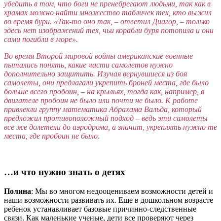
убедить в том, что боги не пренебрегают людьми, так как в
храмах можно найти множество табличек тех, кто выжил
во время бури. «Так-то оно так, – ответил Диагор, – только
здесь нет изображений тех, чьи корабли буря потопила и они
сами погибли в море».
Во время Второй мировой войны американские военные
пытались понять, какие части самолетов нужно
дополнительно защитить. Изучая вернувшиеся из боя
самолеты, они предлагали укрепить броней места, где было
больше всего пробоин, – на крыльях, тогда как, например, в
двигателе пробоин не было или почти не было. К работе
привлекли группу математика Абрахама Вальда, который
предложил противоположный подход – ведь эти самолеты
все же долетели до аэродрома, а значит, укреплять нужно те
места, где пробоин не было.
…и что нужно знать о детях
Полина
:
Мы во многом недооцениваем возможности детей и
наши возможности развивать их. Еще в дошкольном возрасте
ребенок устанавливает базовые причинно-следственные
связи. Как маленькие ученые, дети все проверяют через