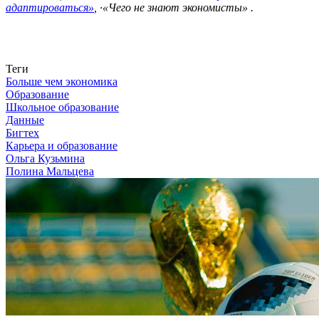
адаптироваться»
, ·«Чего не знают экономисты» .
Связаться с нами
Теги
Больше чем экономика
Образование
Школьное образование
Данные
Бигтех
Карьера и образование
Ольга Кузьмина
Полина Мальцева