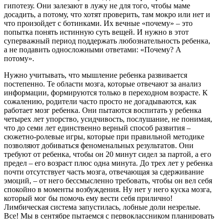
гипотезу. Они залезают в лужу не для того, чтобы маме
досадить, а потому, что хотят проверить, там мокро или нет и
что произойдет с ботинками. Их вечные «почему» – это
попытка понять истинную суть вещей. И нужно в этот
суперважный период поддержать любознательность ребенка,
а не подавить односложными ответами: «Почему? А
потому».
Нужно учитывать, что мышление ребенка развивается
постепенно. Те области мозга, которые отвечают за анализ
информации, формируются только в переходном возрасте. К
сожалению, родители часто просто не догадываются, как
работает мозг ребенка. Они пытаются воспитать у ребенка
четырех лет упорство, усидчивость, послушание, не понимая,
что до семи лет единственно верный способ развития –
сюжетно-ролевые игры, которые при правильной методике
позволяют добиваться феноменальных результатов. Они
требуют от ребенка, чтобы он 20 минут сидел за партой, а его
предел – его возраст плюс одна минута. До трех лет у ребенка
почти отсутствует часть мозга, отвечающая за сдерживание
эмоций, – от него бессмысленно требовать, чтобы он вел себя
спокойно в моменты возбуждения. Ну нет у него куска мозга,
который мог бы помочь ему вести себя прилично!
Лимбическая система запустилась, лобные доли незрелые.
Все! Мы в сентябре пытаемся с первоклассником планировать