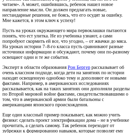
читаем». А может, ошибившись, ребенок нашел новое
направление мысли. Он должен предлагать новые,
нестандарные решения, не боясь, что его осудят за ошибку.
Мне кажется, в этом ключ к успеху!
Пусть на уроках окружающего мира первоклашки пытаются
понять, что ест улитка. Не из учебника узнают, а сами
попробуют скормить ей все, что угодно, – от жвачки до мяса.
На уроках истории 7–8-го класса пусть сравнивают разные
источники информации и обсуждают, почему они по-разному
освещают одни и те же события.
Эксперт в области образования
Рон Бергер
рассказывает об
очень классном подходе, когда дети на занятиях по истории
находят освещенную однобоко тему и дополняют ее новыми
фактами. Например, в американских исследованиях
рассказывается, как на таких занятиях они дополняли разделы
по Второй мировой войне фактами, свидетельствовавшими о
том, что в американской армии были батальоны с
американцами японского происхождения.
Еще один классный пример показывает, как можно учить
физике: сделать проект электрификации дома ­– не в учебнике
прочитать, а сделать самому. Так ребенок переходит от
зубрежки к формированию навыков, которые позволят ему