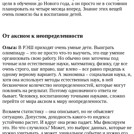
цели в обучении до Нового года, а он просто не в состоянии
планировать на четыре месяца вперед. Знание этих вещей
очень помогло бы в воспитании детей.
От аксиом к неопределенности
Ольга:
В РЭШ приходят очень умные дети. Выиграть
олимпиаду – это не просто что-то выучить, это еще умение
организовать свою работу. Но обычно они заточены под
точные или естественные науки, математику, физику, где все
очень строго, шаг вправо, шаг влево – все равно придешь к
одному верному варианту. А экономика – социальная наука, и,
хотя она использует методы естественных наук, в ней
бесконечное количество неопределенностей, которые могут
повлиять на результат. Поэтому однозначного ответа не
бывает. Человеку, воспитанному точными науками, сложно
перейти от мира аксиом к миру неопределенности.
Возьмем статистику – она описывает, но не объясняет
ситуацию. Допустим, доходность какого-то индекса
устойчиво растет. И вдруг она резко падает. Мы фиксируем
это. Но что случилось? Может, это выброс данных, которые не
нужно учитывать, а может, уникальное событие и нужно его