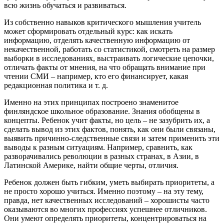
всю жизнь обучаться и развиваться.
Из собственно навыков критического мышления учитель
может сформировать отдельный курс: как искать
информацию, отделять качественную информацию от
некачественной, работать со статистикой, смотреть на размер
выборки в исследованиях, выстраивать логические цепочки,
отличать факты от мнения, на что обращать внимание при
чтении СМИ – например, кто его финансирует, какая
редакционная политика и т. д.
Именно на этих принципах построено знаменитое
финляндское школьное образование. Знания обобщены в
концепты. Ребенок учит факты, но цель – не зазубрить их, а
сделать вывод из этих фактов, понять, как они были связаны,
выявить причинно-следственные связи и затем применить эти
выводы к разным ситуациям. Например, сравнить, как
разворачивались революции в разных странах, в Азии, в
Латинской Америке, найти общие черты, отличия.
Ребенок должен быть гибким, уметь выбирать приоритеты, а
не просто хорошо учиться. Именно поэтому – на эту тему,
правда, нет качественных исследований – хорошисты часто
оказываются во многих профессиях успешнее отличников.
Они умеют определять приоритеты, концентрироваться на