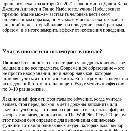
прошлого века и за который в 2021 г. экономисты Дэвид Кард,
Джошуа Ангрист и Гвидо Имбенс получили Нобелевскую
премию. Мы не можем заставить человека вести себя
определенным образом, но мы можем использовать какой-то
внешний шок, который влияет на поведение людей разным
образом, и в итоге замерить эффект от изменения поведения.
Учат в школе или штампуют в школе?
Полина:
Большинство школ старается внедрить критическое
мышление во все предметы. Современное образование – это
не просто набор знаний, но и набор навыков, которые
позволят учиться потом всю жизнь. Есть огромное количество
исследований о том, что наши дети будут менять профессию
по 8–10 раз за жизнь.
Лекционный формат, фронтальное обучение, когда учитель
вещает, стоя перед доской, а дети должны запомнить или
выучить учебник, – это школа прошлого века, школа-фабрика,
которая так наглядно показана в The Wall Pink Floyd. В целом
этот подход был оправдан: для выполнения одинаковых
функций готовили одинаковых людей, которых ждал выбор
между достаточно понятными наборами компетенций. Но эта