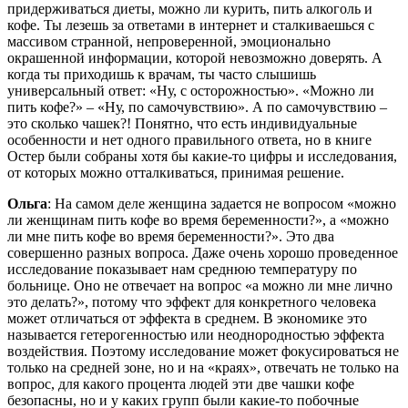
придерживаться диеты, можно ли курить, пить алкоголь и
кофе. Ты лезешь за ответами в интернет и сталкиваешься с
массивом странной, непроверенной, эмоционально
окрашенной информации, которой невозможно доверять. А
когда ты приходишь к врачам, ты часто слышишь
универсальный ответ: «Ну, с осторожностью». «Можно ли
пить кофе?» – «Ну, по самочувствию». А по самочувствию –
это сколько чашек?! Понятно, что есть индивидуальные
особенности и нет одного правильного ответа, но в книге
Остер были собраны хотя бы какие-то цифры и исследования,
от которых можно отталкиваться, принимая решение
.
Ольга
:
На самом деле женщина задается не вопросом «можно
ли женщинам пить кофе во время беременности?», а «можно
ли мне пить кофе во время беременности?». Это два
совершенно разных вопроса. Даже очень хорошо проведенное
исследование показывает нам среднюю температуру по
больнице. Оно не отвечает на вопрос «а можно ли мне лично
это делать?», потому что эффект для конкретного человека
может отличаться от эффекта в среднем. В экономике это
называется гетерогенностью или неоднородностью эффекта
воздействия. Поэтому исследование может фокусироваться не
только на средней зоне, но и на «краях», отвечать не только на
вопрос, для какого процента людей эти две чашки кофе
безопасны, но и у каких групп были какие-то побочные