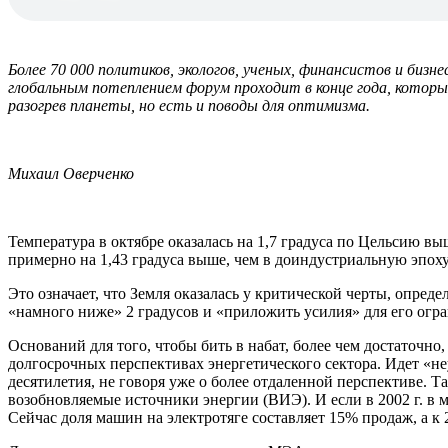
Более 70 000 политиков, экологов, ученых, финансистов и би
глобальным потеплением форум проходит в конце года, котор
разогрев планеты, но есть и поводы для оптимизма.
Михаил Оверченко
Температура в октябре оказалась на 1,7 градуса по Цельсию выше
примерно на 1,43 градуса выше, чем в доиндустриальную эпоху
Это означает, что Земля оказалась у критической черты, опред
«намного ниже» 2 градусов и «приложить усилия» для его огра
Оснований для того, чтобы бить в набат, более чем достаточн
долгосрочных перспективах энергетического сектора. Идет «не
десятилетия, не говоря уже о более отдаленной перспективе. Та
возобновляемые источники энергии (ВИЭ). И если в 2002 г. в м
Сейчас доля машин на электротяге составляет 15% продаж, а к 