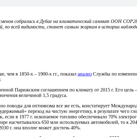
знесменов собрались в Дубае на климатический саммит ООН COP2
ый, по всей видимости, станет самым жарким в истории наблюд
, чем в 1850-х – 1900-х гг., показал
анализ
Службы по изменению
.
еленной Парижским соглашением по климату от 2015 г. Его цель 
ничения величиной 1,5 градуса.
о, но поводы для оптимизма все же есть, констатирует Междунар
удержимый» переход на чистую энергетику, в результате чего г
к, если в 1977 г. ископаемое топливо обеспечивало 70% электроге
ире насчитывалось 650 млн используемых автомобилей, то к 2040
2030 г. она вполне может достичь 40%.