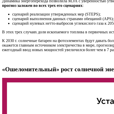
Динамика энергоперехода позволила МЭА с уверенностью утв
прогноз заложен во всех трех его сценариях
:
сценарий реализации утвержденных мер (STEPS);
сценарий выполнения данных странами обещаний (APS);
сценарий нулевых нетто-выбросов углекислого газа к 2050
В этих трех случаях доля ископаемого топлива в первичных ист
К 2030 г. солнечные батареи на фотоэлементах будут давать б
окажется главным источником электричества в мире, прогнози
ежегодный ввод новых мощностей увеличился более чем в 7 ра
«Ошеломительный» рост солнечной эн