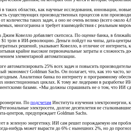
в таких областях, как научные исследования, инновации, новые 
ность существующих производственных процессов или производ
от количества таких задач, а оно не очень велико (всего около 4,
паемых, многогранна и требует взаимодействия с реальным миром
 Джим Ковелло добавляет скепсиса. По оценке банка, в ближай
о $1 трлн в ИИ-революцию. Деньги пойдут на чипы, дата-центр
атратных решений, указывает Ковелло, в отличие от интернета, 
итывая крайне высокие первоначальные затраты и сложность дос
ючением элементарной автоматизации.
тоге автоматизировать 25% всех задач и повысить производител
й экономист Goldman Sachs. Он полагает, что, как это часто, хо
ыгодным. Аналитики банка по интернету и программному обеспеч
х инвестиционных циклах. К тому же лидерами в разработке И
нтскими базами. «Мы должны спрашивать не о том, что ИИ сдела
троэнергии. По
подсчетам
Института изучения электроэнергии, к
Региональные электросети, долгие десятилетия не сталкивавшиес
ата-центров, предупреждает Goldman Sachs.
ует в зеленую энергетику. ИИ сам решит порождаемую им проблем
когда-нибудь может вырасти до 6% с нынешних 2%, но до прогн