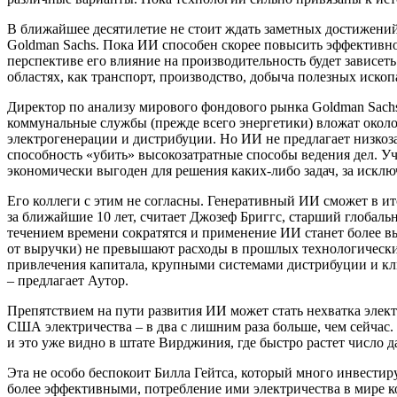
В ближайшее десятилетие не стоит ждать заметных достижений 
Goldman Sachs. Пока ИИ способен скорее повысить эффектив
перспективе его влияние на производительность будет зависеть 
областях, как транспорт, производство, добыча полезных иско
Директор по анализу мирового фондового рынка Goldman Sachs
коммунальные службы (прежде всего энергетики) вложат окол
электрогенерации и дистрибуции. Но ИИ не предлагает низкоз
способность «убить» высокозатратные способы ведения дел. Уч
экономически выгоден для решения каких-либо задач, за искл
Его коллеги с этим не согласны. Генеративный ИИ сможет в и
за ближайшие 10 лет, считает Джозеф Бриггс, старший глобальны
течением времени сократятся и применение ИИ станет более в
от выручки) не превышают расходы в прошлых технологически
привлечения капитала, крупными системами дистрибуции и клие
– предлагает Аутор.
Препятствием на пути развития ИИ может стать нехватка элек
США электричества – в два с лишним раза больше, чем сейчас. 
и это уже видно в штате Вирджиния, где быстро растет число д
Эта не особо беспокоит Билла Гейтса, который много инвестир
более эффективными, потребление ими электричества в мире 