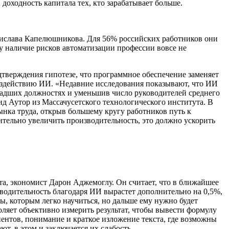
доходность капитала тех, кто зарабатывает больше.
ислава Капелюшникова. Для 56% российских работников они
ьку наличие рисков автоматизации профессии вовсе не
одтверждения гипотезе, что программное обеспечение заменяет
воздействию ИИ. «Недавние исследования показывают, что ИИ
адших должностях и уменьшив число руководителей среднего
 Аутор из Массачусетского технологического института. В
ынка труда, открыв большему кругу работников путь к
тельно увеличить производительность, это должно ускорить
а, экономист Дарон Аджемоглу. Он считает, что в ближайшее
водительность благодаря ИИ вырастет дополнительно на 0,5%,
, которым легко научиться, но дальше ему нужно будет
оляет объективно измерить результат, чтобы вывести формулу
лиентов, понимание и краткое изложение текста, где возможны
т, в этом и заключается их слабость.