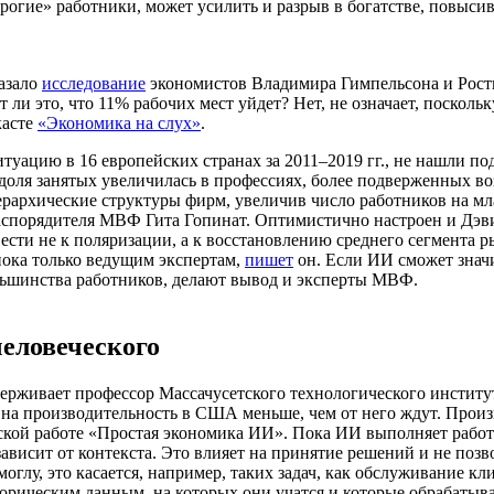
огие» работники, может усилить и разрыв в богатстве, повысив 
азало
исследование
экономистов Владимира Гимпельсона и Рост
т ли это, что 11% рабочих мест уйдет? Нет, не означает, поскол
касте
«Экономика на слух»
.
туацию в 16 европейских странах за 2011–2019 гг., не нашли п
 доля занятых увеличилась в профессиях, более подверженных 
архические структуры фирм, увеличив число работников на мл
аспорядителя МВФ Гита Гопинат. Оптимистично настроен и Дэвид
сти не к поляризации, а к восстановлению среднего сегмента р
пока только ведущим экспертам,
пишет
он. Если ИИ сможет значи
льшинства работников, делают вывод и эксперты МВФ.
человеческого
рживает профессор Массачусетского технологического институт
 на производительность в США меньше, чем от него ждут. Произ
кой работе «Простая экономика ИИ». Пока ИИ выполняет работы
ависит от контекста. Это влияет на принятие решений и не позв
оглу, это касается, например, таких задач, как обслуживание к
рическим данным, на которых они учатся и которые обрабатываю