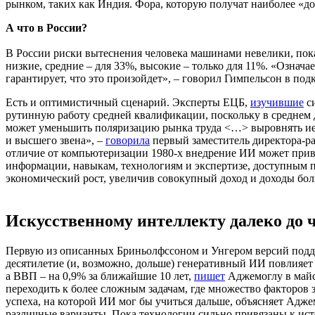
рынком, таких как Индия. Фора, которую получат наиболее «дор
А что в России?
В России риски вытеснения человека машинами невелики, пок
низкие, средние – для 33%, высокие – только для 11%. «Означае
гарантирует, что это произойдет», – говорил Гимпельсон в под
Есть и оптимистичный сценарий. Эксперты ЕЦБ,
изучившие
си
рутинную работу средней квалификации, поскольку в среднем
может уменьшить поляризацию рынка труда <…> выровнять иер
и высшего звена», –
говорила
первый заместитель директора-р
отличие от компьютеризации 1980-х внедрение ИИ может приве
информации, навыкам, технологиям и экспертизе, доступным 
экономический рост, увеличив совокупный доход и доходы бо
Искусственному интеллекту далеко до 
Первую из описанных Бриньолфссоном и Унгером версий подде
десятилетие (и, возможно, дольше) генеративный ИИ повлияет
а ВВП – на 0,9% за ближайшие 10 лет,
пишет
Аджемоглу в майс
переходить к более сложным задачам, где множество факторов з
успеха, на которой ИИ мог бы учиться дальше, объясняет Аджем
различные варианты. Пока технологии сильно привязаны к исто