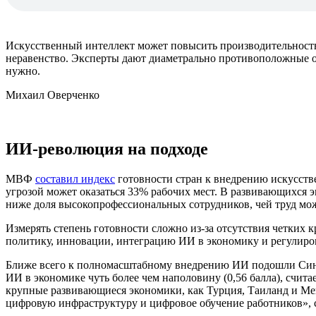
Искусственный интеллект может повысить производительность 
неравенство. Эксперты дают диаметрально противоположные оц
нужно.
Михаил Оверченко
ИИ-революция на подходе
МВФ
составил индекс
готовности стран к внедрению искусстве
угрозой может оказаться 33% рабочих мест. В развивающихся эк
ниже доля высокопрофессиональных сотрудников, чей труд мож
Измерять степень готовности сложно из-за отсутствия четких
политику, инновации, интеграцию ИИ в экономику и регулиро
Ближе всего к полномасштабному внедрению ИИ подошли Сингап
ИИ в экономике чуть более чем наполовину (0,56 балла), считае
крупные развивающиеся экономики, как Турция, Таиланд и Мек
цифровую инфраструктуру и цифровое обучение работников»,