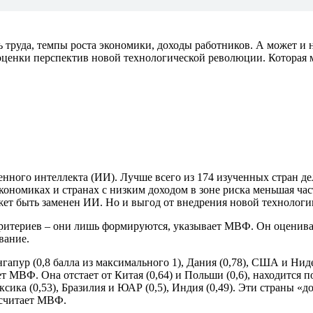
труда, темпы роста экономики, доходы работников. А может и 
енки перспектив новой технологической революции. Которая мож
нного интеллекта (ИИ). Лучше всего из 174 изученных стран дел
ономиках и странах с низким доходом в зоне риска меньшая част
ет быть заменен ИИ. Но и выгод от внедрения новой технологи
 критериев – они лишь формируются, указывает МВФ. Он оценив
вание.
ур (0,8 балла из максимального 1), Дания (0,78), США и Нидер
т МВФ. Она отстает от Китая (0,64) и Польши (0,6), находится п
сика (0,53), Бразилия и ЮАР (0,5), Индия (0,49). Эти страны 
 считает МВФ.