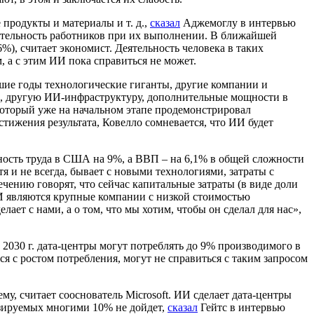
продукты и материалы и т. д.,
сказал
Аджемоглу в интервью
ительность работников при их выполнении. В ближайшей
6%), считает экономист. Деятельность человека в таких
, а с этим ИИ пока справиться не может.
шие годы технологические гиганты, другие компании и
ы, другую ИИ-инфраструктуру, дополнительные мощности в
который уже на начальном этапе продемонстрировал
тижения результата, Ковелло сомневается, что ИИ будет
ьность труда в США на 9%, а ВВП – на 6,1% в общей сложности
тя и не всегда, бывает с новыми технологиями, затраты с
ению говорят, что сейчас капитальные затраты (в виде доли
И являются крупные компании с низкой стоимостью
ет с нами, а о том, что мы хотим, чтобы он сделал для нас»,
 2030 г. дата-центры могут потреблять до 9% производимого в
я с ростом потребления, могут не справиться с таким запросом
у, считает сооснователь Microsoft. ИИ сделает дата-центры
озируемых многими 10% не дойдет,
сказал
Гейтс в интервью