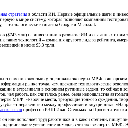
ная стратегия
в области ИИ. Первые официальные шаги и инвест
о первую в мире систему, которая позволяет компаниям тестиров
y, – технологические гиганты Google и Microsoft.
в ($743 млн) на инвестиции в развитие ИИ и связанных с ним э
к таких технологий – компания другого лидера рейтинга, амери
высившей в июне $3,3 трлн.
ально изменив экономику, оценивали эксперты МВФ в январско
трансформации рынка труда, чем прежние технологические рево
ации и затрагивали в основном рутинные задачи, то сейчас в зо
 чья работа, как считалось ранее, была неподвластна автомат
сперты МВФ: «Рабочие места, требующие тонкого суждения, тво
угубляет неравенство между профессиями и внутри них». «Напр
рассказывал
профессор РЭШ Иван Стельмах на Просветительских
ет он или дополняет труд работников и в какой степени, пишут
пропорциональное увеличение доходов, считают эксперты МВФ. 