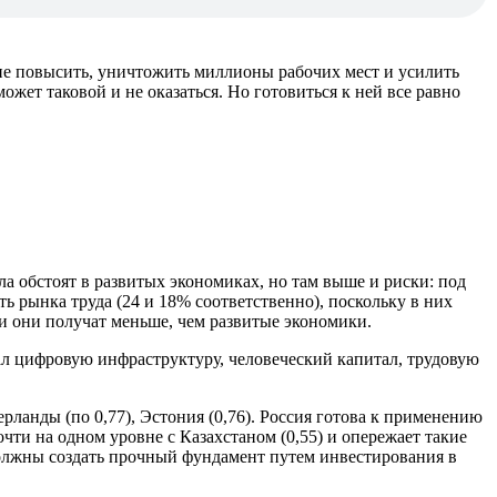
не повысить, уничтожить миллионы рабочих мест и усилить
ет таковой и не оказаться. Но готовиться к ней все равно
а обстоят в развитых экономиках, но там выше и риски: под
ь рынка труда (24 и 18% соответственно), поскольку в них
и они получат меньше, чем развитые экономики.
ал цифровую инфраструктуру, человеческий капитал, трудовую
ланды (по 0,77), Эстония (0,76). Россия готова к применению
очти на одном уровне с Казахстаном (0,55) и опережает такие
«должны создать прочный фундамент путем инвестирования в