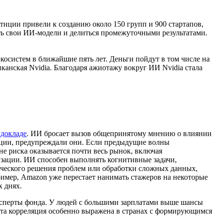
иции привели к созданию около 150 групп и 900 стартапов,
ать свои ИИ-модели и делиться промежуточными результатами.
косистем в ближайшие пять лет. Деньги пойдут в том числе на
канская Nvidia. Благодаря ажиотажу вокруг ИИ Nvidia стала
м
докладе
. ИИ бросает вызов общепринятому мнению о влиянии
люции, предупреждали они. Если предыдущие волны
не риска оказывается почти весь рынок, включая
изации. ИИ способен выполнять когнитивные задачи,
рческого решения проблем или обработки сложных данных,
имер, Amazon уже перестает нанимать стажеров на некоторые
 днях.
 эксперты фонда. У людей с большими зарплатами выше шансы
Эта корреляция особенно выражена в странах с формирующимся