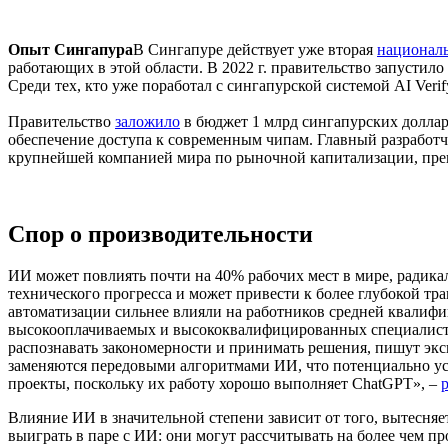
Опыт Сингапура
В Сингапуре действует уже вторая
националь
работающих в этой области. В 2022 г. правительство запустил
Среди тех, кто уже поработал с сингапурской системой AI Verif
Правительство
заложило
в бюджет 1 млрд сингапурских долларо
обеспечение доступа к современным чипам. Главный разработчи
крупнейшей компанией мира по рыночной капитализации, пре
Спор о производительности
ИИ может повлиять почти на 40% рабочих мест в мире, радик
технического прогресса и может привести к более глубокой 
автоматизации сильнее влияли на работников средней квалифик
высокооплачиваемых и высококвалифицированных специалистов,
распознавать закономерности и принимать решения, пишут эк
заменяются передовыми алгоритмами ИИ, что потенциально ус
проекты, поскольку их работу хорошо выполняет ChatGPT», –
Влияние ИИ в значительной степени зависит от того, вытесня
выиграть в паре с ИИ: они могут рассчитывать на более чем 