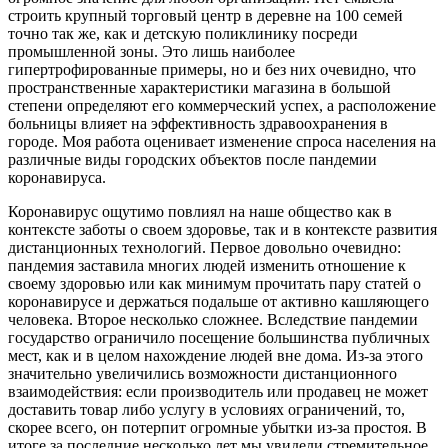
строить крупный торговый центр в деревне на 100 семей
точно так же, как и детскую поликлинику посреди
промышленной зоны. Это лишь наиболее
гипертрофированные примеры, но и без них очевидно, что
пространственные характеристики магазина в большой
степени определяют его коммерческий успех, а расположение
больницы влияет на эффективность здравоохранения в
городе. Моя работа оценивает изменение спроса населения на
различные виды городских объектов после пандемии
коронавируса.
Коронавирус ощутимо повлиял на наше общество как в
контексте заботы о своем здоровье, так и в контексте развития
дистанционных технологий. Первое довольно очевидно:
пандемия заставила многих людей изменить отношение к
своему здоровью или как минимум прочитать пару статей о
коронавирусе и держаться подальше от активно кашляющего
человека. Второе несколько сложнее. Вследствие пандемии
государство ограничило посещение большинства публичных
мест, как и в целом нахождение людей вне дома. Из-за этого
значительно увеличились возможности дистанционного
взаимодействия: если производитель или продавец не может
доставить товар либо услугу в условиях ограничений, то,
скорее всего, он потерпит огромные убытки из-за простоя. В
итоге за последние несколько лет мы увидели стремительное