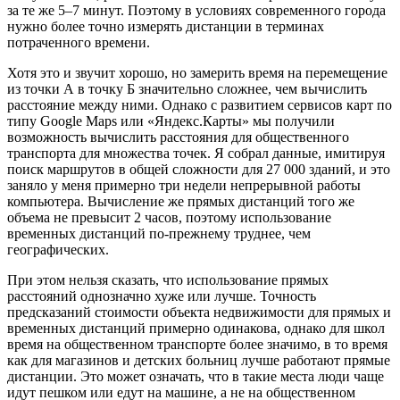
за те же 5–7 минут. Поэтому в условиях современного города
нужно более точно измерять дистанции в терминах
потраченного времени.
Хотя это и звучит хорошо, но замерить время на перемещение
из точки А в точку Б значительно сложнее, чем вычислить
расстояние между ними. Однако с развитием сервисов карт по
типу Google Maps или «Яндекс.Карты» мы получили
возможность вычислить расстояния для общественного
транспорта для множества точек. Я собрал данные, имитируя
поиск маршрутов в общей сложности для 27 000 зданий, и это
заняло у меня примерно три недели непрерывной работы
компьютера. Вычисление же прямых дистанций того же
объема не превысит 2 часов, поэтому использование
временных дистанций по-прежнему труднее, чем
географических.
При этом нельзя сказать, что использование прямых
расстояний однозначно хуже или лучше. Точность
предсказаний стоимости объекта недвижимости для прямых и
временных дистанций примерно одинакова, однако для школ
время на общественном транспорте более значимо, в то время
как для магазинов и детских больниц лучше работают прямые
дистанции. Это может означать, что в такие места люди чаще
идут пешком или едут на машине, а не на общественном