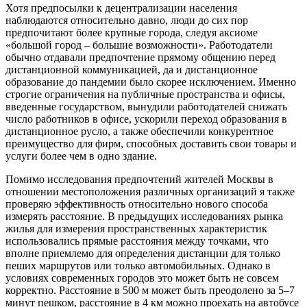
Хотя предпосылки к децентрализации населения
наблюдаются относительно давно, люди до сих пор
предпочитают более крупные города, следуя аксиоме
«большой город – большие возможности». Работодатели
обычно отдавали предпочтение прямому общению перед
дистанционной коммуникацией, да и дистанционное
образование до пандемии было скорее исключением. Именно
строгие ограничения на публичные пространства и офисы,
введенные государством, вынудили работодателей снижать
число работников в офисе, ускорили переход образования в
дистанционное русло, а также обеспечили конкурентное
преимущество для фирм, способных доставить свои товары и
услуги более чем в одно здание.
Помимо исследования предпочтений жителей Москвы в
отношении местоположения различных организаций я также
проверяю эффективность относительно нового способа
измерять расстояние. В предыдущих исследованиях рынка
жилья для измерения пространственных характеристик
использовались прямые расстояния между точками, что
вполне приемлемо для определения дистанции для только
пеших маршрутов или только автомобильных. Однако в
условиях современных городов это может быть не совсем
корректно. Расстояние в 500 м может быть преодолено за 5–7
минут пешком, расстояние в 4 км можно проехать на автобусе