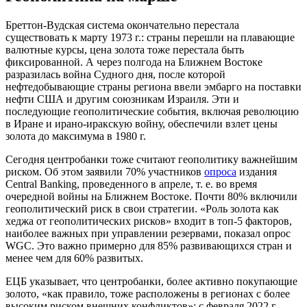
Бреттон-Вудская система окончательно перестала
существовать к марту 1973 г.: страны перешли на плавающие
валютные курсы, цена золота тоже перестала быть
фиксированной. А через полгода на Ближнем Востоке
разразилась война Судного дня, после которой
нефтедобывающие страны региона ввели эмбарго на поставки
нефти США и другим союзникам Израиля. Эти и
последующие геополитические события, включая революцию
в Иране и ирано-иракскую войну, обеспечили взлет цены
золота до максимума в 1980 г.
Сегодня центробанки тоже считают геополитику важнейшим
риском. Об этом заявили 70% участников
опроса
издания
Central Banking, проведенного в апреле, т. е. во время
очередной войны на Ближнем Востоке. Почти 80% включили
геополитический риск в свои стратегии. «Роль золота как
хеджа от геополитических рисков» входит в топ-5 факторов,
наиболее важных при управлении резервами, показал опрос
WGC. Это важно примерно для 85% развивающихся стран и
менее чем для 60% развитых.
ЕЦБ указывает, что центробанки, более активно покупающие
золото, «как правило, тоже расположены в регионах с более
высоким риском внешних конфликтов»: с февраля 2022 г.