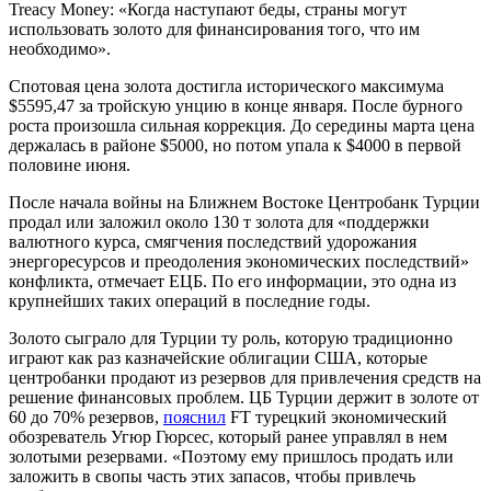
Treacy Money: «Когда наступают беды, страны могут
использовать золото для финансирования того, что им
необходимо».
Спотовая цена золота достигла исторического максимума
$5595,47 за тройскую унцию в конце января. После бурного
роста произошла сильная коррекция. До середины марта цена
держалась в районе $5000, но потом упала к $4000 в первой
половине июня.
После начала войны на Ближнем Востоке Центробанк Турции
продал или заложил около 130 т золота для «поддержки
валютного курса, смягчения последствий удорожания
энергоресурсов и преодоления экономических последствий»
конфликта, отмечает ЕЦБ. По его информации, это одна из
крупнейших таких операций в последние годы.
Золото сыграло для Турции ту роль, которую традиционно
играют как раз казначейские облигации США, которые
центробанки продают из резервов для привлечения средств на
решение финансовых проблем. ЦБ Турции держит в золоте от
60 до 70% резервов,
пояснил
FT турецкий экономический
обозреватель Угюр Гюрсес, который ранее управлял в нем
золотыми резервами. «Поэтому ему пришлось продать или
заложить в свопы часть этих запасов, чтобы привлечь