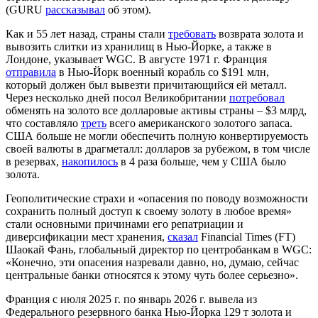
(GURU
рассказывал
об этом).
Как и 55 лет назад, страны стали
требовать
возврата золота и
вывозить слитки из хранилищ в Нью-Йорке, а также в
Лондоне, указывает WGC. В августе 1971 г. Франция
отправила
в Нью-Йорк военный корабль со $191 млн,
который должен был вывезти причитающийся ей металл.
Через несколько дней посол Великобритании
потребовал
обменять на золото все долларовые активы страны – $3 млрд,
что составляло
треть
всего американского золотого запаса.
США больше не могли обеспечить полную конвертируемость
своей валюты в драгметалл: долларов за рубежом, в том числе
в резервах,
накопилось
в 4 раза больше, чем у США было
золота.
Геополитические страхи и «опасения по поводу возможности
сохранить полный доступ к своему золоту в любое время»
стали основными причинами его репатриации и
диверсификации мест хранения,
сказал
Financial Times (FT)
Шаокай Фань, глобальный директор по центробанкам в WGC:
«Конечно, эти опасения назревали давно, но, думаю, сейчас
центральные банки относятся к этому чуть более серьезно».
Франция с июля 2025 г. по январь 2026 г. вывела из
Федерального резервного банка Нью-Йорка 129 т золота и