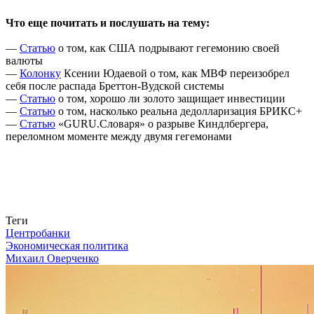
Что еще почитать и послушать на тему:
—
Статью
о том, как США подрывают гегемонию своей
валюты
—
Колонку
Ксении Юдаевой о том, как МВФ переизобрел
себя после распада Бреттон-Вудской системы
—
Статью
о том, хорошо ли золото защищает инвестиции
—
Статью
о том, насколько реальна дедолларизация БРИКС+
—
Статью
«GURU.Словаря» о разрыве Киндлбергера,
переломном моменте между двумя гегемонами
Связаться с нами
Теги
Центробанки
Экономическая политика
Михаил Оверченко