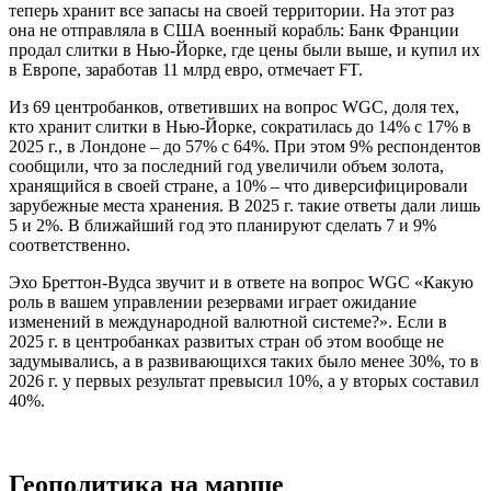
теперь хранит все запасы на своей территории. На этот раз
она не отправляла в США военный корабль: Банк Франции
продал слитки в Нью-Йорке, где цены были выше, и купил их
в Европе, заработав 11 млрд евро, отмечает FT.
Из 69 центробанков, ответивших на вопрос WGC, доля тех,
кто хранит слитки в Нью-Йорке, сократилась до 14% с 17% в
2025 г., в Лондоне – до 57% с 64%. При этом 9% респондентов
сообщили, что за последний год увеличили объем золота,
хранящийся в своей стране, а 10% – что диверсифицировали
зарубежные места хранения. В 2025 г. такие ответы дали лишь
5 и 2%. В ближайший год это планируют сделать 7 и 9%
соответственно.
Эхо Бреттон-Вудса звучит и в ответе на вопрос WGC «Какую
роль в вашем управлении резервами играет ожидание
изменений в международной валютной системе?». Если в
2025 г. в центробанках развитых стран об этом вообще не
задумывались, а в развивающихся таких было менее 30%, то в
2026 г. у первых результат превысил 10%, а у вторых составил
40%.
Геополитика на марше