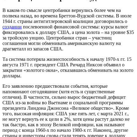
В каком-то смысле центробанки вернулись более чем на
полвека назад, во времена Бреттон-Вудской системы. В июле
1944 г. страны антигитлеровской коалиции договорились о
создании
послевоенной финансовой системы: курсы валют
фиксировались к доллару США, а цена золота – на уровне $35
за тройскую унцию. Центробанки стран – участниц
соглашения могли обменивать американскую валюту на
драгметалл из запасов США.
Та система потеряла жизнеспособность к началу 1970-х гг. 15
августа 1971 г. президент США Ричард Никсон объявил о
закрытии «золотого окна», отказавшись обменивать на золото
доллары.
Его заявлению предшествовали события, которые
напоминают сегодняшние (хотя есть и существенные
отличия). В частности, сильно вырос бюджетный дефицит
США из-за войны во Вьетнаме и социальной программы
президента Линдона Джонсона «Великое общество». Кроме
того, высокая инфляция: США уже пять лет, с марта 2021 г.,
не могут вернуть ее к цели в 2%, хотя цены растут далеко не
так быстро, как в эпоху Великой инфляции, как называют
период с конца 1960-х по начало 1980-х гг. Наконец, другие
страны и инвесторы снова стали терять доверие к доллару