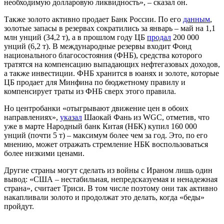
необходимую долларовую ликвидность», – сказал он.
Также золото активно продает Банк России. По его
данным
,
золотые запасы в резервах сократились за январь – май на 1,1
млн унций (34,2 т), а в прошлом году ЦБ
продал
200 000
унций (6,2 т). В международные резервы входит Фонд
национального благосостояния (ФНБ), средства которого
тратятся на компенсацию выпадающих нефтегазовых доходов,
а также инвестиции. ФНБ хранится в юанях и золоте, которые
ЦБ продает для Минфина по бюджетному правилу и
компенсирует траты из ФНБ сверх этого правила.
Но центробанки «отыгрывают движение цен в обоих
направлениях»,
указал
Шаокай Фань из WGC, отметив, что
уже в марте Народный банк Китая (НБК) купил 160 000
унций (почти 5 т) – максимум более чем за год. Это, по его
мнению, может отражать стремление НБК воспользоваться
более низкими ценами.
Другие страны могут сделать из войны с Ираном лишь один
вывод: «США – нестабильная, непредсказуемая и ненадежная
страна», считает Триси. В том числе поэтому они так активно
накапливали золото и продолжат это делать, когда «беды»
пройдут.