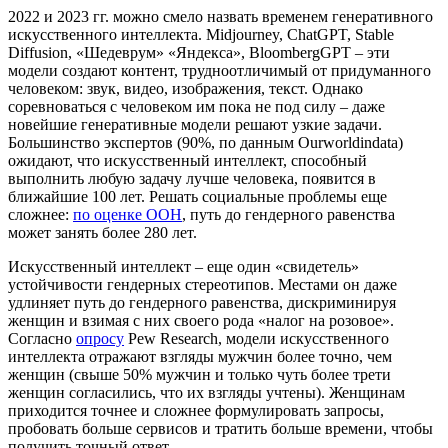
2022 и 2023 гг. можно смело назвать временем генеративного
искусственного интеллекта. Midjourney, ChatGPT, Stable
Diffusion, «Шедеврум» «Яндекса», BloombergGPT – эти
модели создают контент, трудноотличимый от придуманного
человеком: звук, видео, изображения, текст. Однако
соревноваться с человеком им пока не под силу – даже
новейшие генеративные модели решают узкие задачи.
Большинство экспертов (90%, по данным Ourworldindata)
ожидают, что искусственный интеллект, способный
выполнить любую задачу лучше человека, появится в
ближайшие 100 лет. Решать социальные проблемы еще
сложнее:
по оценке ООН
, путь до гендерного равенства
может занять более 280 лет.
Искусственный интеллект – еще один «свидетель»
устойчивости гендерных стереотипов. Местами он даже
удлиняет путь до гендерного равенства, дискриминируя
женщин и взимая с них своего рода «налог на розовое».
Согласно
опросу
Pew Research, модели искусственного
интеллекта отражают взгляды мужчин более точно, чем
женщин (свыше 50% мужчин и только чуть более трети
женщин согласились, что их взгляды учтены). Женщинам
приходится точнее и сложнее формулировать запросы,
пробовать больше сервисов и тратить больше времени, чтобы
получить точный ответ.