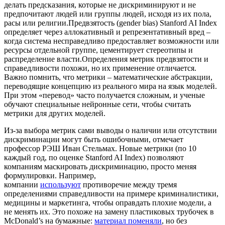
делать предсказания, которые не дискриминируют и не
предпочитают людей или группы людей, исходя из их пола,
расы или религии.
Предвзятость (gender bias) Stanford AI Index
определяет через аллокативный и репрезентативный вред –
когда система несправедливо предоставляет возможности или
ресурсы отдельной группе, цементирует стереотипы и
распределение власти.
Определения метрик предвзятости и
справедливости похожи, но их применение отличается.
Важно помнить, что метрики – математические абстракции,
переводящие концепцию из реального мира на язык моделей.
При этом «перевод» часто получается сложным, и ученые
обучают специальные нейронные сети, чтобы считать
метрики для других моделей.
Из-за выбора метрик сами выводы о наличии или отсутствии
дискриминации могут быть ошибочными, отмечает
профессор РЭШ Иван Стельмах. Новые метрики (по 10
каждый год, по оценке Stanford AI Index) позволяют
компаниям маскировать дискриминацию, просто меняя
формулировки. Например,
компании
используют
противоречие между тремя
определениями справедливости на примере криминалистики,
медицины и маркетинга, чтобы оправдать плохие модели, а
не менять их. Это похоже на замену пластиковых трубочек в
McDonald’s на бумажные:
материал поменяли
, но без