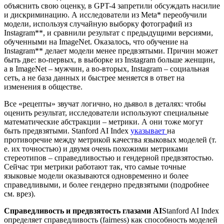
объяснить свою оценку, в GPT-4 запретили обсуждать насилие
и дискриминацию. А исследователи из Meta* переобучили
модели, используя случайную выборку фотографий из
Instagram**, и сравнили результат с предыдущими версиями,
обученными на ImageNet. Оказалось, что обучение на
Instagram** делает модели менее предвзятыми. Причин может
быть две: во-первых, в выборке из Instagram больше женщин,
а в ImageNet – мужчин, а во-вторых, Instagram – социальная
сеть, а не база данных и быстрее меняется в ответ на
изменения в обществе.
Все «рецепты» звучат логично, но дьявол в деталях: чтобы
оценить результат, исследователи используют специальные
математические абстракции – метрики. А они тоже могут
быть предвзятыми. Stanford AI Index
указывает
на
противоречие между метрикой качества языковых моделей (т.
е. их точностью) и двумя очень похожими метриками
стереотипов – справедливостью и гендерной предвзятостью.
Сейчас три метрики работают так, что самые точные
языковые модели оказываются одновременно и более
справедливыми, и более гендерно предвзятыми (подробнее
см. врез).
Справедливость и предвзятость глазами AI
Stanford AI Index
определяет справедливость (fairness) как способность моделей