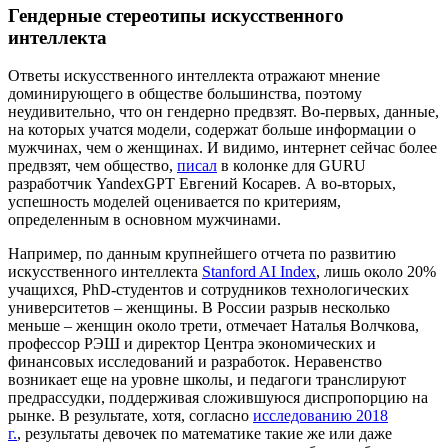
Гендерные стереотипы искусственного
интеллекта
Ответы искусственного интеллекта отражают мнение
доминирующего в обществе большинства, поэтому
неудивительно, что он гендерно предвзят. Во-первых, данные,
на которых учатся модели, содержат больше информации о
мужчинах, чем о женщинах. И видимо, интернет сейчас более
предвзят, чем общество,
писал
в колонке для GURU
разработчик YandexGPT Евгений Косарев. А во-вторых,
успешность моделей оценивается по критериям,
определенным в основном мужчинами.
Например, по данным крупнейшего отчета по развитию
искусственного интеллекта
Stanford AI Index
,
лишь около 20%
учащихся, PhD-студентов и сотрудников технологических
университетов – женщины. В России разрыв несколько
меньше – женщин около трети, отмечает Наталья Волчкова,
профессор РЭШ и директор Центра экономических и
финансовых исследований и разработок. Неравенство
возникает еще на уровне школы, и педагоги транслируют
предрассудки, поддерживая сложившуюся диспропорцию на
рынке. В результате, хотя, согласно
исследованию 2018
г.
,
результаты девочек по математике такие же или даже