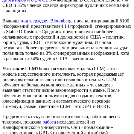
CEO и 35% членов советов директоров публичных компаний
– женщины.
Выводы
подтверждает Bloomberg
, проанализировавший 5100
изображений представителей 14 профессий, сгенерированных
в Stable Diffusion. «Средние» представители наиболее
оплачиваемых профессий и должностей в США – политик,
юрист, судья, CEO – светлокожие мужчины. И снова
результаты более предвзяты, чем реальность: женщины-судьи
появились только на 3% сгенерированных изображений, хотя
в реальности 34% судей в США – женщины.
Что такое LLM?
Большая языковая модель (LLM) – это
модель искусственного интеллекта, которая предсказывает
последовательность слов или символов в текстах. LLM
обучают на большом количестве данных – так модель
выявляет статистические закономерности в языке. После
обучения модели используются для создания текстов,
классификации данных и автоматического перевода.
Пожалуй, самые известные LLM – это GPT и BERT.
Предвзятость искусственного интеллекта, работающего с
текстами, показала
работа
исследователей из
Калифорнийского университета. Они «познакомили»
языковую модель GPT-3 с современной английской