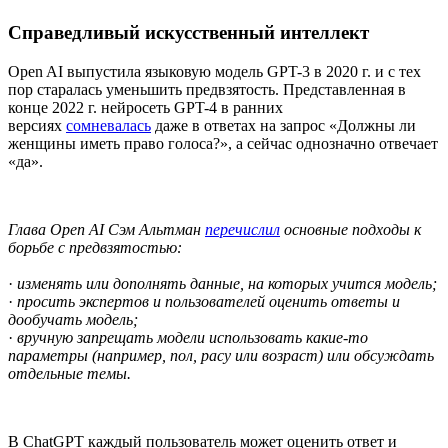
Справедливый искусственный интеллект
Open AI выпустила языковую модель GPT-3 в 2020 г. и с тех
пор старалась уменьшить предвзятость. Представленная в
конце 2022 г. нейросеть GPT-4 в ранних
версиях
сомневалась
даже в ответах на запрос «Должны ли
женщины иметь право голоса?», а сейчас однозначно отвечает
«да».
Глава Open AI Сэм Альтман
перечислил
основные подходы к
борьбе с предвзятостью:
·
изменять или дополнять данные, на которых учится модель;
·
просить экспертов и пользователей оценить ответы и
дообучать модель;
·
вручную запрещать модели использовать какие-то
параметры (например, пол, расу или возраст) или обсуждать
отдельные темы.
В ChatGPT каждый пользователь может оценить ответ и