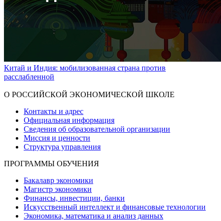
Китай и Индия: мобилизованная страна против
расслабленной
Показать больше
О РОССИЙСКОЙ ЭКОНОМИЧЕСКОЙ ШКОЛЕ
Контакты и адрес
Официальная информация
Сведения об образовательной организации
Миссия и ценности
Структура управления
ПРОГРАММЫ ОБУЧЕНИЯ
Бакалавр экономики
Магистр экономики
Финансы, инвестиции, банки
Искусственный интеллект и финансовые технологии
Экономика, математика и анализ данных