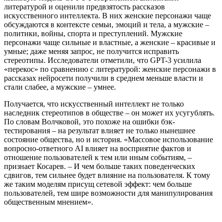
литературой и оценили предвзятость рассказов
искусственного интеллекта. В них женские персонажи чаще
обсуждаются в контексте семьи, эмоций и тела, а мужские –
политики, войны, спорта и преступлений. Мужские
персонажи чаще сильные и властные, а женские – красивые и
умные; даже меняя запрос, не получится исправить
стереотипы. Исследователи отметили, что GPT-3 усилила
«перекос» по сравнению с литературой: женские персонажи в
рассказах нейросети получили в среднем меньше власти и
стали слабее, а мужские – умнее.
Получается, что искусственный интеллект не только
наследник стереотипов в обществе – он может их усугублять.
По словам Волчковой, это похоже на ошибки бэк-
тестирования – на результат влияет не только нынешнее
состояние общества, но и история. «Массовое использование
вопросно-ответного AI влияет на восприятие фактов и
отношение пользователей к тем или иным событиям, –
признает Косарев. – И чем больше таких поведенческих
сдвигов, тем сильнее будет влияние на пользователя. К тому
же таким моделям присущ сетевой эффект: чем больше
пользователей, тем шире возможности для манипулирования
общественным мнением».