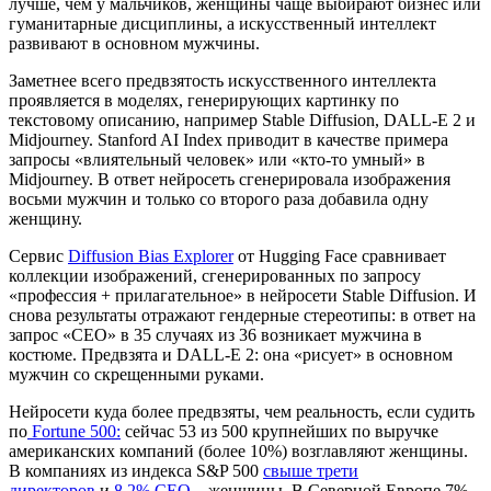
лучше, чем у мальчиков, женщины чаще выбирают бизнес или
гуманитарные дисциплины, а искусственный интеллект
развивают в основном мужчины.
Заметнее всего предвзятость искусственного интеллекта
проявляется в моделях, генерирующих картинку по
текстовому описанию, например Stable Diffusion, DALL-E 2 и
Midjourney. Stanford AI Index приводит в качестве примера
запросы «влиятельный человек» или «кто-то умный» в
Midjourney. В ответ нейросеть сгенерировала изображения
восьми мужчин и только со второго раза добавила одну
женщину.
Сервис
Diffusion Bias Explorer
от Hugging Face сравнивает
коллекции изображений, сгенерированных по запросу
«профессия + прилагательное» в нейросети Stable Diffusion. И
снова результаты отражают гендерные стереотипы: в ответ на
запрос «CEO» в 35 случаях из 36 возникает мужчина в
костюме. Предвзята и DALL-E 2: она «рисует» в основном
мужчин со скрещенными руками.
Нейросети куда более предвзяты, чем реальность, если судить
по
Fortune 500:
сейчас 53 из 500 крупнейших по выручке
американских компаний (более 10%) возглавляют женщины.
В компаниях из индекса S&P 500
свыше трети
директоров
и
8,2% CEO
– женщины. В Северной Европе 7%