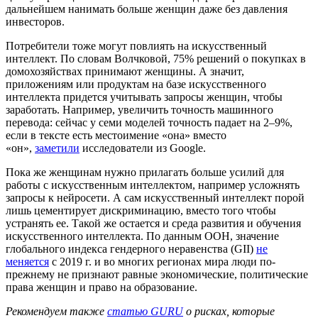
дальнейшем нанимать больше женщин даже без давления
инвесторов.
Потребители тоже могут повлиять на искусственный
интеллект. По словам Волчковой, 75% решений о покупках в
домохозяйствах принимают женщины. А значит,
приложениям или продуктам на базе искусственного
интеллекта придется учитывать запросы женщин, чтобы
заработать. Например, увеличить точность машинного
перевода: сейчас у семи моделей точность падает на 2–9%,
если в тексте есть местоимение «она» вместо
«он»,
заметили
исследователи из Google.
Пока же женщинам нужно прилагать больше усилий для
работы с искусственным интеллектом, например усложнять
запросы к нейросети. А сам искусственный интеллект порой
лишь цементирует дискриминацию, вместо того чтобы
устранять ее. Такой же остается и среда развития и обучения
искусственного интеллекта. По данным ООН, значение
глобального индекса гендерного неравенства (GII)
не
меняется
с 2019 г. и во многих регионах мира люди по-
прежнему не признают равные экономические, политические
права женщин и право на образование.
Рекомендуем также
статью GURU
о рисках, которые