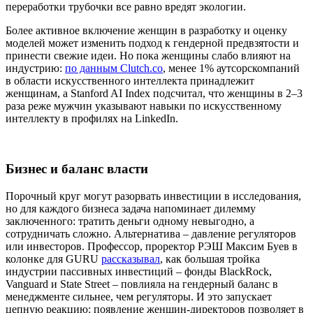
переработки трубочки все равно вредят экологии.
Более активное включение женщин в разработку и оценку
моделей может изменить подход к гендерной предвзятости и
принести свежие идеи. Но пока женщины слабо влияют на
индустрию:
по данным Сlutch.co
, менее 1% аутсорскомпаний
в области искусственного интеллекта принадлежит
женщинам, а Stanford AI Index подсчитал, что женщины в 2–3
раза реже мужчин указывают навыки по искусственному
интеллекту в профилях на LinkedIn.
Бизнес и баланс власти
Порочный круг могут разорвать инвестиции в исследования,
но для каждого бизнеса задача напоминает дилемму
заключенного: тратить деньги одному невыгодно, а
сотрудничать сложно. Альтернатива – давление регуляторов
или инвесторов. Профессор, проректор РЭШ Максим Буев в
колонке для GURU
рассказывал
, как большая тройка
индустрии пассивных инвестиций – фонды BlackRock,
Vanguard и State Street – повлияла на гендерный баланс в
менеджменте сильнее, чем регуляторы. И это запускает
цепную реакцию: появление женщин-директоров позволяет в