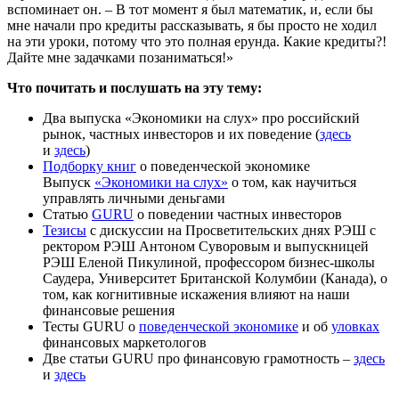
вспоминает он. – В тот момент я был математик, и, если бы
мне начали про кредиты рассказывать, я бы просто не ходил
на эти уроки, потому что это полная ерунда. Какие кредиты?!
Дайте мне задачками позаниматься!»
Что почитать и послушать на эту тему:
Два выпуска «Экономики на слух» про российский
рынок, частных инвесторов и их поведение (
здесь
и
здесь
)
Подборку книг
о поведенческой экономике
Выпуск
«Экономики на слух»
о том, как научиться
управлять личными деньгами
Статью
GURU
о поведении частных инвесторов
Тезисы
с дискуссии на Просветительских днях РЭШ с
ректором РЭШ Антоном Суворовым и выпускницей
РЭШ Еленой Пикулиной, профессором бизнес-школы
Саудера, Университет Британской Колумбии (Канада), о
том, как когнитивные искажения влияют на наши
финансовые решения
Тесты GURU о
поведенческой экономике
и об
уловках
финансовых маркетологов
Две статьи GURU про финансовую грамотность –
здесь
и
здесь