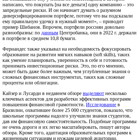
написано, что покупать [на все деньги] одну компанию – это
запредельные риски. И он начинает думать о разумном
диверсифицированном портфеле, потому что вы подсказали
ему правильную удочку в нужный момент», – приводит
пример Шибанов. Впрочем, портфели россиян довольно
разнообразны: по
данным
Центробанка, они в 2022 г. держали
в портфеле в среднем 10,8 бумаги.
Фернандес также указывал на необходимость фокусировать
образование на развитии мягких навыков (soft skills), таких
как умение планировать, уверенность в себе и готовность
принимать инвестиционные риски. Это, по его мнению,
может быть даже более важным, чем углубленные знания о
сложных финансовых инструментах, таких как сложные
проценты или облигации.
Кайзер и Лусарди в недавнем обзоре
выделяют
несколько
ключевых аспектов для разработки эффективных программ
повышения финансовой грамотности.
Исследование
в
Бразилии, охватившее более 25 000 студентов, показало, что
школьные программы надолго улучшили знания студентов,
дав им финансовую самостоятельность. Подобные программы
не очень дороги и их легко масштабировать, пишут авторы
обзора. Кроме того, адаптация образовательных программ к
жизненным ситуациям и нуждам целевой аудитории,