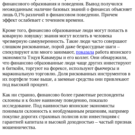
финансового образования и поведения. Вывод получился
неожиданным: наличие базовых знаний о финансах объясняет
лишь 0,1% различий в финансовом поведении. Причем
эффект ослабевает с течением времени.
Кроме того, финансово образованные люди могут попасть в
коварную ловушку: знания могут вселить в человека
чрезмерную самоуверенность.
Такие люди часто совершают
слишком рискованные, порой даже безрассудные шаги –
спекулируют или много занимают,
показала
работа японского
экономиста Тэцуя Кавамуры и его коллег. Они обнаружили,
что финансово образованные люди чаще других инвестируют
в биткойн, торгуют на форексе, используют фьючерсы и
маржинальную торговлю. Доля рискованных инструментов в
их портфеле тоже выше, а заемные средства они привлекают
под высокий процент.
Как ни странно, финансово более грамотные респонденты
склонны и к более наивному поведению, показало
исследование. Под наивностью японские экономисты
понимали склонность к необдуманным решениям, например
покупке дорогих страховых полисов или инвестициям с
гарантией капитала и высокой доходностью – частый признак
мошенничества.