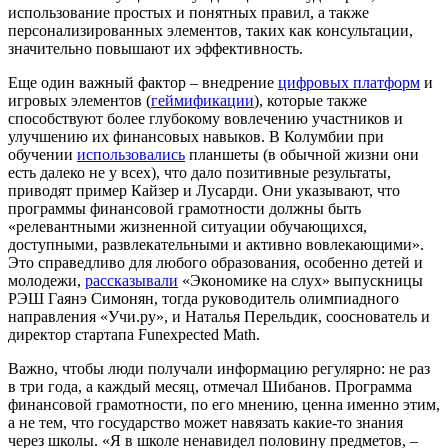
использование простых и понятных правил, а также
персонализированных элементов, таких как консультации,
значительно повышают их эффективность.
Еще один важный фактор – внедрение
цифровых платформ
и
игровых элементов (
геймификации
), которые также
способствуют более глубокому вовлечению участников и
улучшению их финансовых навыков.
В Колумбии при
обучении
использовались
планшеты (в обычной жизни они
есть далеко не у всех), что дало позитивные результаты,
приводят пример
Кайзер и Лусарди
. Они указывают, что
программы финансовой грамотности должны быть
«релевантными жизненной ситуации обучающихся,
доступными, развлекательными и активно вовлекающими».
Это справедливо для любого образования, особенно детей и
молодежи,
рассказывали
«Экономике на слух» выпускницы
РЭШ Гаянэ Симонян, тогда руководитель олимпиадного
направления «Учи.ру», и Наталья Перельдик, сооснователь и
директор стартапа Funexpected Math.
Важно, чтобы люди получали информацию регулярно: не раз
в три года, а каждый месяц, отмечал Шибанов. Программа
финансовой грамотности, по его мнению, ценна именно этим,
а не тем, что государство может навязать какие-то знания
через школы. «Я в школе ненавидел половину предметов, –