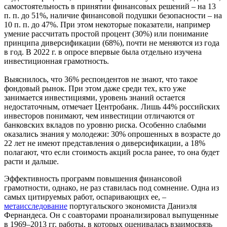
самостоятельность в принятии финансовых решений – на 13
п. п. до 51%, наличие финансовой подушки безопасности – на
10 п. п. до 47%. При этом некоторые показатели, например
умение рассчитать простой процент (30%) или понимание
принципа диверсификации (68%), почти не меняются из года
в год. В 2022 г. в опросе впервые была отдельно изучена
инвестиционная грамотность.
Выяснилось, что 36% респондентов не знают, что такое
фондовый рынок. При этом даже среди тех, кто уже
занимается инвестициями, уровень знаний остается
недостаточным, отмечает Центробанк. Лишь 44% российских
инвесторов понимают, чем инвестиции отличаются от
банковских вкладов по уровню риска. Особенно слабыми
оказались знания у молодежи: 30% опрошенных в возрасте до
22 лет не имеют представления о диверсификации, а 18%
полагают, что если стоимость акций росла ранее, то она будет
расти и дальше.
Эффективность программ повышения финансовой
грамотности, однако, не раз ставилась под сомнение. Одна из
самых цитируемых работ, оспаривающих ее, –
метаисследование
португальского экономиста Даниэля
Фернандеса. Он с соавторами проанализировал выпущенные
в 1969–2013 гг. работы, в которых оценивалась взаимосвязь