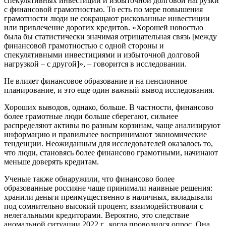
спекулятивных инвестиций и избыточной долговой нагрузки
с финансовой грамотностью. То есть по мере повышения
грамотности люди не сокращают рискованные инвестиции
или привлечение дорогих кредитов. «Хорошей новостью
была бы статистически значимая отрицательная связь [между
финансовой грамотностью с одной стороны и
спекулятивными инвестициями и избыточной долговой
нагрузкой – с другой]», – говорится в исследовании.
Не влияет финансовое образование и на пенсионное
планирование, и это еще один важный вывод исследования.
Хороших выводов, однако, больше. В частности, финансово
более грамотные люди больше сберегают, сильнее
распределяют активы по разным корзинам, чаще анализируют
информацию и правильнее воспринимают экономические
тенденции. Неожиданным для исследователей оказалось то,
что люди, становясь более финансово грамотными, начинают
меньше доверять кредитам.
Ученые также обнаружили, что финансово более
образованные россияне чаще принимали наивные решения:
хранили деньги преимущественно в наличных, вкладывали
под сомнительно высокий процент, взаимодействовали с
нелегальными кредиторами. Вероятно, это следствие
аномальной ситуации 2022 г., когда проводился опрос. Она