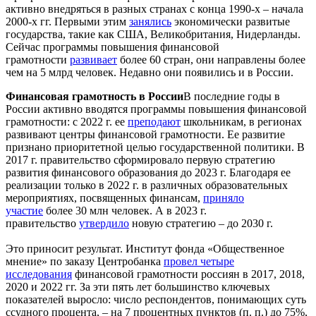
активно внедряться в разных странах с конца 1990-х – начала
2000-х гг. Первыми этим
занялись
экономически развитые
государства, такие как США, Великобритания, Нидерланды.
Сейчас программы повышения финансовой
грамотности
развивает
более 60 стран, они направлены более
чем на 5 млрд человек. Недавно они появились и в России.
Финансовая грамотность в России
В последние годы в
России активно вводятся программы повышения финансовой
грамотности: с 2022 г. ее
преподают
школьникам, в регионах
развивают центры финансовой грамотности. Ее развитие
признано приоритетной целью государственной политики. В
2017 г. правительство сформировало первую стратегию
развития финансового образования до 2023 г. Благодаря ее
реализации только в 2022 г. в различных образовательных
мероприятиях, посвященных финансам,
приняло
участие
более 30 млн человек. А в 2023 г.
правительство
утвердило
новую стратегию – до 2030 г.
Это приносит результат. Институт фонда «Общественное
мнение» по заказу Центробанка
провел четыре
исследования
финансовой грамотности россиян в 2017, 2018,
2020 и 2022 гг. За эти пять лет большинство ключевых
показателей выросло: число респондентов, понимающих суть
ссудного процента, – на 7 процентных пунктов (п. п.) до 75%,