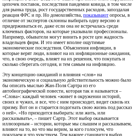
цепочек поставок, последствия пандемии ковида, в том числе
для рынка труда, рост государственных расходов, запоздалая
реакция ФРС и пр. Но домохозяйства,
показывают
опросы, в
отличие от экспертов склонны выбирать одну версию и
придерживаться ее, даже если она не встречалась среди
ключевых факторов, на которые указывали профессионалы.
Например, обыватели могут винить в росте цен жадность
владельцев фирм. И это имеет вполне ощутимые
экономические последствия. Объяснения инфляции, в
которые верят люди, влияют на их инфляционные ожидания,
что, в свою очередь, влияет на их решения, что покупать и
сколько сберегать сегодня, и тем самым на инфляцию.
Эту концепцию ожиданий и влияния «слов» на
экономическую и социальную действительность можно было
бы описать мыслью Жан-Поля Сартра из его
автобиографической повести, которая так и называется –
«Слова»: каждый человек «живет в окружении историй,
своих и чужих, и все, что с ним происходит, видит сквозь их
призму.
Вот он и старается подогнать свою жизнь под рассказ
о ней».
«Но приходится выбирать: или жить, или
рассказывать», – пишет Сартр. Этот выбор оказывается
иллюзорным – истории, которые мы слышим и рассказываем,
влияют на то, во что мы верим, за кого голосуем, что
покупаем и что чувствуем. Тем важнее становится выбор