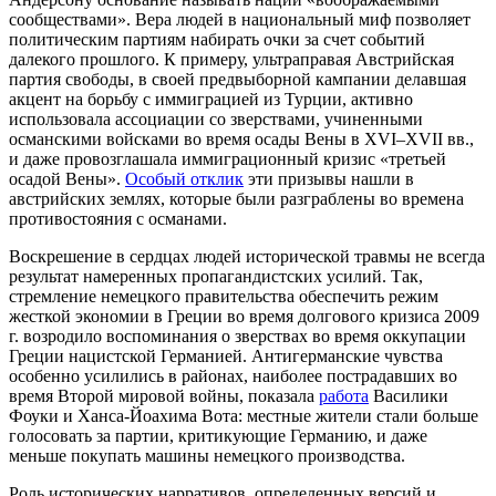
сообществами». Вера людей в национальный миф позволяет
политическим партиям набирать очки за счет событий
далекого прошлого. К примеру, ультраправая Австрийская
партия свободы, в своей предвыборной кампании делавшая
акцент на борьбу с иммиграцией из Турции, активно
использовала ассоциации со зверствами, учиненными
османскими войсками во время осады Вены в XVI–XVII вв.,
и даже провозглашала иммиграционный кризис «третьей
осадой Вены».
Особый отклик
эти призывы нашли в
австрийских землях, которые были разграблены во времена
противостояния с османами.
Воскрешение в сердцах людей исторической травмы не всегда
результат намеренных пропагандистских усилий. Так,
стремление немецкого правительства обеспечить режим
жесткой экономии в Греции во время долгового кризиса 2009
г. возродило воспоминания о зверствах во время оккупации
Греции нацистской Германией. Антигерманские чувства
особенно усилились в районах, наиболее пострадавших во
время Второй мировой войны, показала
работа
Василики
Фоуки и Ханса-Йоахима Вота: местные жители стали больше
голосовать за партии, критикующие Германию, и даже
меньше покупать машины немецкого производства.
Роль исторических нарративов, определенных версий и