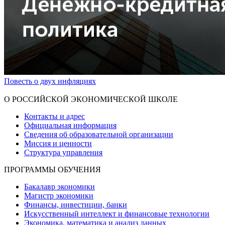
Повесть о двух инфляциях
Показать больше
О РОССИЙСКОЙ ЭКОНОМИЧЕСКОЙ ШКОЛЕ
Контакты и адрес
Официальная информация
Сведения об образовательной организации
Миссия и ценности
Структура управления
ПРОГРАММЫ ОБУЧЕНИЯ
Бакалавр экономики
Магистр экономики
Финансы, инвестиции, банки
Искусственный интеллект и финансовые технологии
Экономика, математика и анализ данных