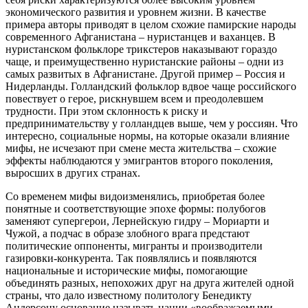
экономического развития и уровнем жизни. В качестве
примера авторы приводят в целом схожие памирские народы
современного Афганистана – нуристанцев и ваханцев. В
нуристанском фольклоре трикстеров наказывают гораздо
чаще, и преимущественно нуристанские районы – одни из
самых развитых в Афганистане. Другой пример – Россия и
Нидерланды. Голландский фольклор вдвое чаще российского
повествует о герое, рискнувшем всем и преодолевшем
трудности. При этом склонность к риску и
предпринимательству у голландцев выше, чем у россиян. Что
интересно, социальные нормы, на которые оказали влияние
мифы, не исчезают при смене места жительства – схожие
эффекты наблюдаются у эмигрантов второго поколения,
выросших в других странах.
Со временем мифы видоизменялись, приобретая более
понятные и соответствующие эпохе формы: полубогов
заменяют супергерои, Лернейскую гидру – Мориарти и
Чужой, а подчас в образе злобного врага предстают
политические оппоненты, мигранты и производители
газировки-конкурента. Так появлялись и появляются
национальные и исторические мифы, помогающие
объединять разных, непохожих друг на друга жителей одной
страны, что дало известному политологу Бенедикту
Андерсону основание называть нации «воображаемыми