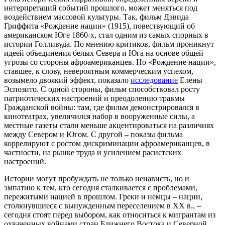
интерпретаций событий прошлого, может меняться под
воздействием массовой культуры. Так, фильм Дэвида
Гриффита «Рождение нации» (1915), повествующий об
американском Юге 1860-х, стал одним из самых спорных в
истории Голливуда. По мнению критиков, фильм проникнут
идеей объединения белых Севера и Юга на основе общей
угрозы со стороны афроамериканцев. Но «Рождение нации»,
ставшее, к слову, невероятным коммерческим успехом,
возымело двоякий эффект, показало
исследование
Елены
Эспозито. С одной стороны, фильм способствовал росту
патриотических настроений и преодолению травмы
Гражданской войны: там, где фильм демонстрировался в
кинотеатрах, увеличился набор в вооруженные силы, а
местные газеты стали меньше акцентироваться на различиях
между Севером и Югом. С другой – показы фильма
коррелируют с ростом дискриминации афроамериканцев, в
частности, на рынке труда и усилением расистских
настроений.
Истории могут пробуждать не только ненависть, но и
эмпатию к тем, кто сегодня сталкивается с проблемами,
пережитыми нацией в прошлом. Греки и немцы – нации,
столкнувшиеся с вынужденным переселением в XX в., –
сегодня стоят перед выбором, как относиться к мигрантам из
охваченных войнами стран Ближнего Востока и Северной