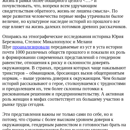
жизнь в рамки более обширного целого <…> и
почувствовать, что, вопреки всем удручающим
свидетельствам обратного, жизнь не лишена смысла». По
мере развития человечества первые мифы утрачивали былое
величие, но культурное наследие историй из прошлого все
еще влияет на жизнь далеких потомков древних рассказчиков.
Опираясь на этнографические исследования историка Юрия
Березкина, Стелиос Микалопоулос и Мелани
Шуе
проанализировали
передаваемые из уст в уста истории
почти 1000 различных обществ прошлого и показали их роль
в формировании современных представлений о гендерном
равенстве, отношения к риску и склонности доверять
окружающим. В странах, предания которых чаще наказывают
трикстеров – обманщиков, бросающих вызов общепринятым
нормам, – выше уровень доверия к окружающим. Чем больше
историй рассказывают о герое, столкнувшемся с трудностями
и преодолевшем их, тем более склонны потомки к
рискованным решениям и предпринимательству. А активная
роль женщин в мифах соответствует их большему участию в
рынке труда сегодня.
Эти представления важны не только сами по себе, но и
потому, что страны с более высоким уровнем доверия к
окружающим, гендерным равенством и готовностью брать на
себя риски характеризуются более высоким уровнем