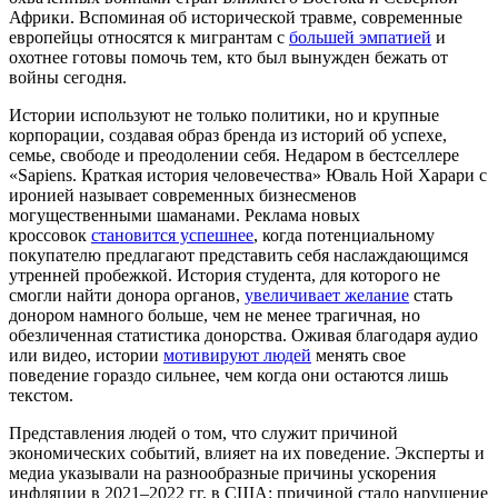
Африки. Вспоминая об исторической травме, современные
европейцы относятся к мигрантам с
большей эмпатией
и
охотнее готовы помочь тем, кто был вынужден бежать от
войны сегодня.
Истории используют не только политики, но и крупные
корпорации, создавая образ бренда из историй об успехе,
семье, свободе и преодолении себя. Недаром в бестселлере
«Sapiens. Краткая история человечества» Юваль Ной Харари с
иронией называет современных бизнесменов
могущественными шаманами
.
Реклама новых
кроссовок
становится успешнее
, когда потенциальному
покупателю предлагают представить себя наслаждающимся
утренней пробежкой. История студента, для которого не
смогли найти донора органов,
увеличивает желание
стать
донором намного больше, чем не менее трагичная, но
обезличенная статистика донорства. Оживая благодаря аудио
или видео, истории
мотивируют людей
менять свое
поведение гораздо сильнее, чем когда они остаются лишь
текстом.
Представления людей о том, что служит причиной
экономических событий, влияет на их поведение. Эксперты и
медиа указывали на разнообразные причины ускорения
инфляции в 2021–2022 гг. в США: причиной стало нарушение