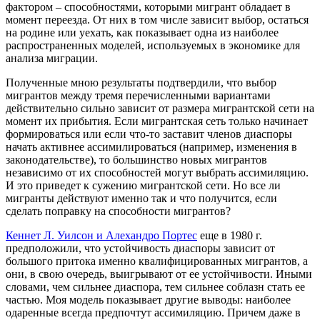
фактором – способностями, которыми мигрант обладает в
момент переезда. От них в том числе зависит выбор, остаться
на родине или уехать, как показывает одна из наиболее
распространенных моделей, используемых в экономике для
анализа миграции.
Полученные мною результаты подтвердили, что выбор
мигрантов между тремя перечисленными вариантами
действительно сильно зависит от размера мигрантской сети на
момент их прибытия. Если мигрантская сеть только начинает
формироваться или если что-то заставит членов диаспоры
начать активнее ассимилироваться (например, изменения в
законодательстве), то большинство новых мигрантов
независимо от их способностей могут выбрать ассимиляцию.
И это приведет к сужению мигрантской сети. Но все ли
мигранты действуют именно так и что получится, если
сделать поправку на способности мигрантов?
Кеннет Л. Уилсон и Алехандро Портес
еще в 1980 г.
предположили, что устойчивость диаспоры зависит от
большого притока именно квалифицированных мигрантов, а
они, в свою очередь, выигрывают от ее устойчивости. Иными
словами, чем сильнее диаспора, тем сильнее соблазн стать ее
частью. Моя модель показывает другие выводы: наиболее
одаренные всегда предпочтут ассимиляцию. Причем даже в