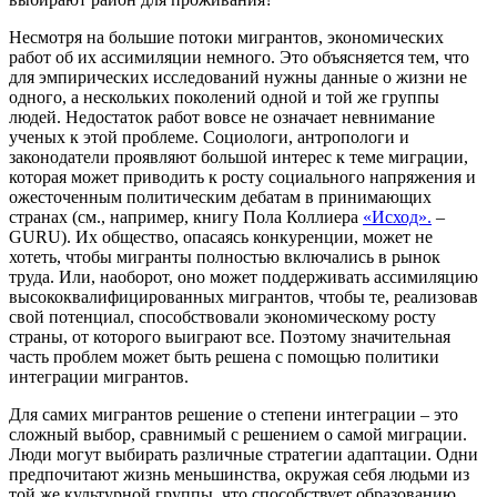
Несмотря на большие потоки мигрантов, экономических
работ об их ассимиляции немного. Это объясняется тем, что
для эмпирических исследований нужны данные о жизни не
одного, а нескольких поколений одной и той же группы
людей. Недостаток работ вовсе не означает невнимание
ученых к этой проблеме. Социологи, антропологи и
законодатели проявляют большой интерес к теме миграции,
которая может приводить к росту социального напряжения и
ожесточенным политическим дебатам в принимающих
странах (см., например, книгу Пола Коллиера
«Исход».
–
GURU). Их общество, опасаясь конкуренции, может не
хотеть, чтобы мигранты полностью включались в рынок
труда. Или, наоборот, оно может поддерживать ассимиляцию
высококвалифицированных мигрантов, чтобы те, реализовав
свой потенциал, способствовали экономическому росту
страны, от которого выиграют все. Поэтому значительная
часть проблем может быть решена с помощью политики
интеграции мигрантов.
Для самих мигрантов решение о степени интеграции – это
сложный выбор, сравнимый с решением о самой миграции.
Люди могут выбирать различные стратегии адаптации. Одни
предпочитают жизнь меньшинства, окружая себя людьми из
той же культурной группы, что способствует образованию