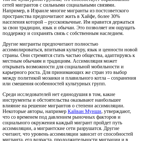
сетей мигрантов с сильными социальными связями.
Например, в Израиле многие мигранты из постсоветского
пространства предпочитают жить в Хайфе, более 30%
населения которой – русскоязычные. Им нравится держаться
за свои традиции, язык и обычаи. Это позволяет им ощущать
поддержку и сохранять связь с собственным наследием.
Другие мигранты предпочитают полностью
ассимилироваться, впитывая культуру, язык и ценности новой
страны. Они стремятся стать частью общества, адаптируясь к
местным обычаям и традициям. Ассимиляция может
открывать возможности для социальной мобильности и
карьерного роста. Для принимающих же стран это выбор
между политикой мозаики и плавильного котла – сохранения
или смешения особенностей культурных групп.
Среди исследователей нет единодушия в том, какие
инструменты и обстоятельства оказывают наибольшее
влияние на решение мигрантов о степени ассимиляции.
Некоторые авторы, например
Кайван Мунши
, утверждают,
что со временем под давлением рыночных факторов и
социального окружения каждый мигрант пройдет путь
ассимиляции, а мигрантские сети разрушатся. Другие
считают, что уровень ассимиляции зависит от способностей
мигранта, его возраста, продолжительности миграции и в