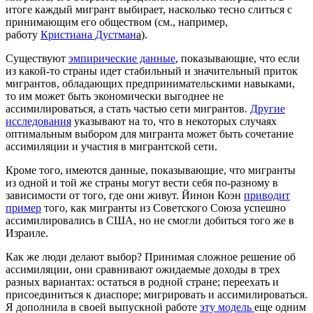
итоге каждый мигрант выбирает, насколько тесно слиться с
принимающим его обществом (см., например,
работу
Кристиана Дустман
а
).
Существуют
эмпирические данные
, показывающие, что если
из какой-то страны идет стабильный и значительный приток
мигрантов, обладающих предпринимательскими навыками,
то им может быть экономически выгоднее не
ассимилироваться, а стать частью сети мигрантов.
Другие
исследования
указывают на то, что в некоторых случаях
оптимальным выбором для мигранта может быть сочетание
ассимиляции и участия в мигрантской сети.
Кроме того, имеются данные, показывающие, что мигранты
из одной и той же страны могут вести себя по-разному в
зависимости от того, где они живут. Йинон Коэн
приводит
пример
того, как мигранты из Советского Союза успешно
ассимилировались в США, но не смогли добиться того же в
Израиле.
Как же люди делают выбор? Принимая сложное решение об
ассимиляции, они сравнивают ожидаемые доходы в трех
разных вариантах: остаться в родной стране; переехать и
присоединиться к диаспоре; мигрировать и ассимилироваться.
Я дополнила в своей выпускной работе
эту модель
еще одним