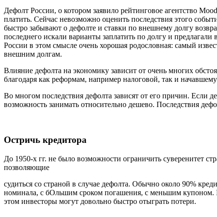
Дефолт России, о котором заявило рейтинговое агентство Moody
платить. Сейчас невозможно оценить последствия этого событи
быстро забывают о дефолте и ставки по внешнему долгу возвр
последнего искали варианты заплатить по долгу и предлагал
России в этом смысле очень хорошая родословная: самый извест
внешним долгам.
Влияние дефолта на экономику зависит от очень многих обстоя
благодаря как реформам, например налоговой, так и начавшем
Во многом последствия дефолта зависят от его причин. Если д
возможность занимать относительно дешево. Последствия деф
Остричь кредитора
До 1950-х гг. не было возможности ограничить суверенитет ст
позволяющие
судиться со страной в случае дефолта. Обычно около 90% кре
номинала, с бОльшим сроком погашения, с меньшим купоном. К
этом инвесторы могут довольно быстро отыграть потери.