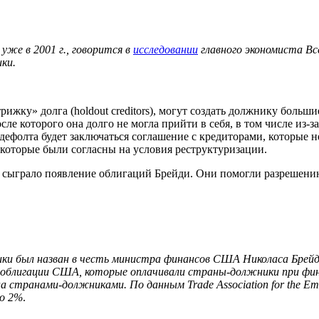
уже в 2001 г., говорится в
исследовании
главного экономиста В
ики.
рижку» долга (holdout creditors), могут создать должнику боль
после которого она долго не могла прийти в себя, в том числе из
дефолта будет заключаться соглашение с кредиторами, которые н
 которые были согласны на условия реструктуризации.
 сыграло появление облигаций Брейди. Они помогли разрешению
ики был назван в честь министра финансов США Николаса Брейд
е облигации США, которые оплачивали страны-должники при фи
 странами-должниками. По данным Trade Association for the Emer
до 2%
.