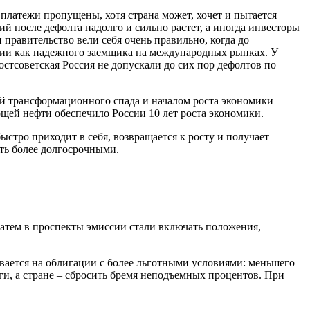
 платежи пропущены, хотя страна может, хочет и пытается
й после дефолта надолго и сильно растет, а иногда инвесторы
равительство вели себя очень правильно, когда до
сии как надежного заемщика на международных рынках. У
остсоветская Россия не допускали до сих пор дефолтов по
кой трансформационного спада и началом роста экономики
щей нефти обеспечило России 10 лет роста экономики.
ыстро приходит в себя, возвращается к росту и получает
ыть более долгосрочными.
Затем в проспекты эмиссии стали включать положения,
ивается на облигации с более льготными условиями: меньшего
и, а стране – сбросить бремя неподъемных процентов. При