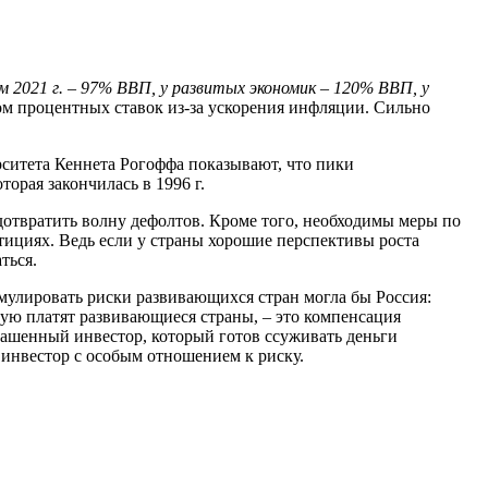
м 2021 г. – 97% ВВП, у развитых экономик – 120% ВВП, у
ом процентных ставок из-за ускорения инфляции. Сильно
рситета Кеннета Рогоффа показывают, что пики
орая закончилась в 1996 г.
дотвратить волну дефолтов. Кроме того, необходимы меры по
ициях. Ведь если у страны хорошие перспективы роста
ться.
мулировать риски развивающихся стран могла бы Россия:
рую платят развивающиеся страны, – это компенсация
збашенный инвестор, который готов ссуживать деньги
 инвестор с особым отношением к риску.