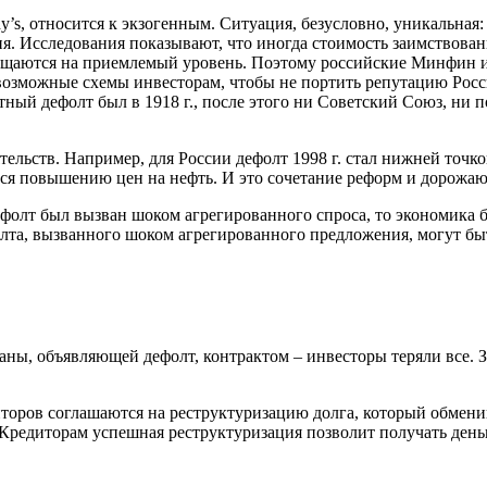
’s, относится к экзогенным. Ситуация, безусловно, уникальная:
я. Исследования показывают, что иногда стоимость заимствовани
ащаются на приемлемый уровень. Поэтому российские Минфин и п
и возможные схемы инвесторам, чтобы не портить репутацию Рос
ный дефолт был в 1918 г., после этого ни Советский Союз, ни п
тельств. Например, для России дефолт 1998 г. стал нижней точ
уся повышению цен на нефть. И это сочетание реформ и дорожаю
ефолт был вызван шоком агрегированного спроса, то экономика б
олта, вызванного шоком агрегированного предложения, могут б
раны, объявляющей дефолт, контрактом – инвесторы теряли все. 
диторов соглашаются на реструктуризацию долга, который обмен
редиторам успешная реструктуризация позволит получать деньг