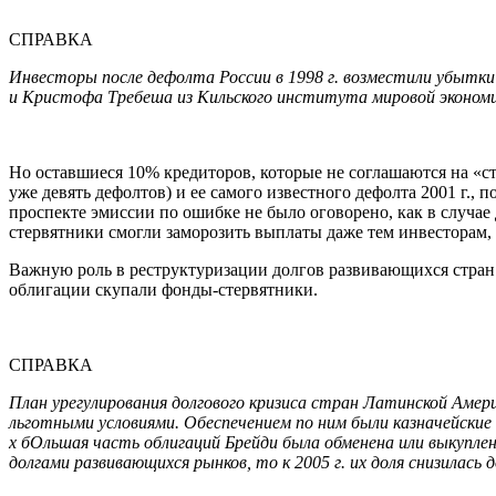
СПРАВКА
Инвесторы после дефолта России в 1998 г. возместили убытки 
и Кристофа Требеша из Кильского института мировой эконом
Но оставшиеся 10% кредиторов, которые не соглашаются на «ст
уже девять дефолтов) и ее самого известного дефолта 2001 г., 
проспекте эмиссии по ошибке не было оговорено, как в случае 
стервятники смогли заморозить выплаты даже тем инвесторам,
Важную роль в реструктуризации долгов развивающихся стран
облигации скупали фонды-стервятники.
СПРАВКА
План урегулирования долгового кризиса стран Латинской Амер
льготными условиями. Обеспечением по ним были казначейски
х бОльшая часть облигаций Брейди была обменена или выкуплена
долгами развивающихся рынков, то к 2005 г. их доля снизилась 