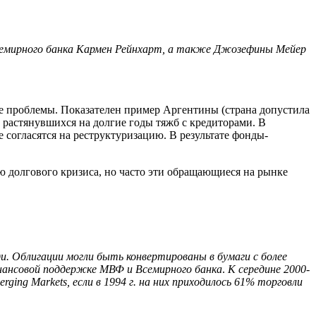
семирного банка Кармен Рейнхарт, а также Джозефины Мейер
шие проблемы. Показателен пример Аргентины (страна допустила
-за растянувшихся на долгие годы тяжб с кредиторами. В
е согласятся на реструктуризацию. В результате фонды-
 долгового кризиса, но часто эти обращающиеся на рынке
и. Облигации могли быть конвертированы в бумаги
с более
нансовой поддержке МВФ и Всемирного банка
.
К середине 2000-
ging Markets, если в 1994 г. на них приходилось 61% торговли