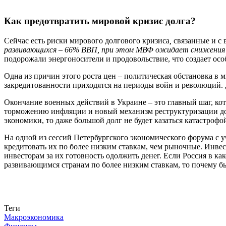
Как предотвратить мировой кризис долга?
Сейчас есть риски мирового долгового кризиса
,
связанные и с
развивающихся – 66% ВВП, при этом МВФ ожидает снижения г
подорожали энергоносители и продовольствие, что создает ос
Одна из причин этого роста цен – политическая обстановка в 
закредитованности приходятся на периоды войн и революций. Де
Окончание военных действий в Украине – это главный шаг, кот
торможению инфляции и новый механизм реструктуризации дол
экономики, то даже большой долг не будет казаться катастроф
На одной из сессий Петербургского экономического форума с 
кредитовать их по более низким ставкам, чем рыночные. Инвес
инвесторам за их готовность одолжить денег. Если Россия в к
развивающимся странам по более низким ставкам, то почему бы
Связаться с нами
Теги
Макроэкономика