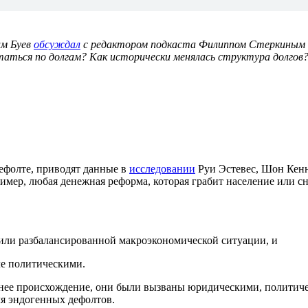
им Буев
обсуждал
с редактором подкаста Филиппом Стеркиным 
аться по долгам? Как исторически менялась структура долгов?
дефолте, приводят данные в
исследовании
Руи Эстевес, Шон Кенн
имер, любая денежная реформа, которая грабит население или с
 или разбалансированной макроэкономической ситуации, и
ле политическими.
ее происхождение, они были вызваны юридическими, политиче
ля эндогенных дефолтов.