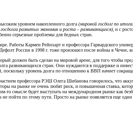
 высоким уровнем накопленного долга
(мировой госдолг по итога
осдолга развитых экономик и роста – развивающихся),
и с рост
обенно серьезные проблемы для бедных стран.
мире. Работы Кармен Рейнхарт и профессора Гарвардского униве
фолт России в 1998 г. тоже произошел после войны в Чечне, кот
орый должен быть сделан на мировой арене, для того чтобы пре
га развивающихся стран. Они нуждаются в поддержке и инвест
ой, поскольку уровень долга по отношению к ВВП начнет сокраща
участием профессора РЭШ Олега Шибанова говорилось, что акку
торы на рынке не очень любят риск, и повышенная ставка, кото
аком-то смысле будет выступать на международном рынке как бе
 не пойти по этому пути. Просто на рынке появляется еще один