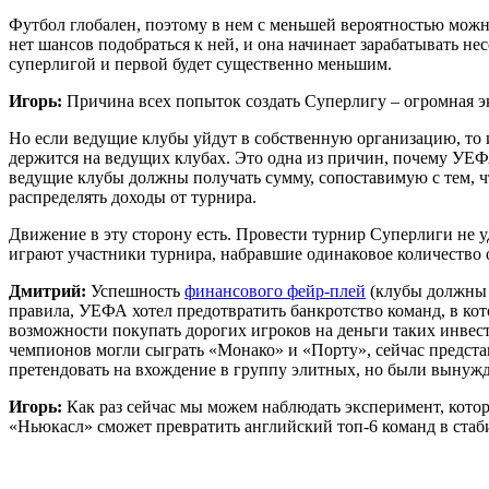
Футбол глобален, поэтому в нем с меньшей вероятностью можно
нет шансов подобраться к ней, и она начинает зарабатывать 
суперлигой и первой будет существенно меньшим.
Игорь:
Причина всех попыток создать Суперлигу – огромная э
Но если ведущие клубы уйдут в собственную организацию, то
держится на ведущих клубах. Это одна из причин, почему УЕФ
ведущие клубы должны получать сумму, сопоставимую с тем, чт
распределять доходы от турнира.
Движение в эту сторону есть. Провести турнир Суперлиги не уд
играют участники турнира, набравшие одинаковое количество о
Дмитрий:
Успешность
финансового фейр-плей
(клубы должны т
правила, УЕФА хотел предотвратить банкротство команд, в к
возможности покупать дорогих игроков на деньги таких инвес
чемпионов могли сыграть «Монако» и «Порту», сейчас предста
претендовать на вхождение в группу элитных, но были вынуж
Игорь:
Как раз сейчас мы можем наблюдать эксперимент, кото
«Ньюкасл» сможет превратить английский топ-6 команд в стаби