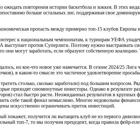
 ожидать повторения истории баскетбола и хоккея. В этих вида
несопоставимо больше остальных лиг, поддерживая свое доминир
кономическая пропасть между примерно топ-15 клубов Европы 
 интерес к национальным чемпионатам, к турнирам УЕФА упадет
А выступает против Суперлиги. Поэтому нужно выстраивать сист
о они могут заработать, если образуют собственную коалицию. Т
алось, но кое-что новое уже намечается. В сезоне 2024/25 Лига
чков), в каком-то смысле это частичное удовлетворение просьбы
ратить столько, сколько заработали) под большим вопросом. Ря
оторые приходят сиюминутные инвесторы. Однако в результате 
торов) стал быстро расти. Неожиданных результатов в крупных 
вить себе такой финал немыслимо. Многие недовольны финансов
дены искусственно ограничивать приток инвестиций.
рый покажет, получится ли вытащить клуб не из первого дивизи
льный топ-7, то мы получим прецедент, когда правила фейр-пле