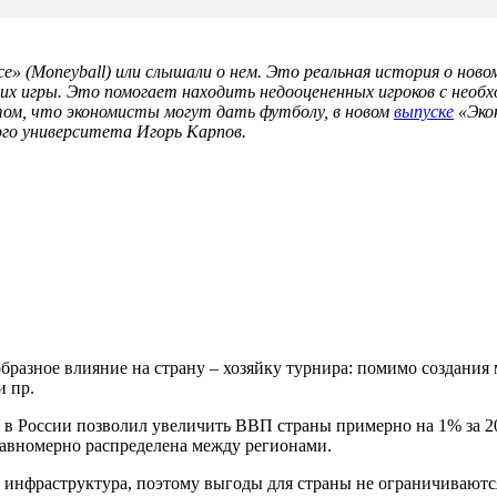
все» (Moneyball) или слышали о нем. Это реальная история о нов
й их игры. Это помогает находить недооцененных игроков с нео
ом, что экономисты могут дать футболу, в новом
выпуске
«Экон
го университета Игорь Карпов.
разное влияние на страну – хозяйку турнира: помимо создания
и пр.
 в России позволил увеличить ВВП страны примерно на 1% за 201
еравномерно распределена между регионами.
у инфраструктура, поэтому выгоды для страны не ограничивают