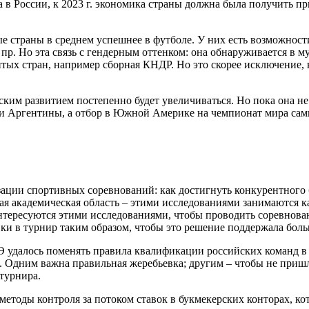
 в России, к 2023 г. экономика страны должна была получить п
ые страны в среднем успешнее в футболе. У них есть возможно
р. Но эта связь с гендерным оттенком: она обнаруживается в му
тых стран, например сборная КНДР. Но это скорее исключение, к
ским развитием постепенно будет увеличиваться. Но пока она н
 и Аргентины, а отбор в Южной Америке на чемпионат мира сам
ции спортивных соревнований: как достигнуть конкурентного 
шая академическая область – этими исследованиями занимаются к
ересуются этими исследованиями, чтобы проводить соревновани
ки в турнир таким образом, чтобы это решение поддержала боль
удалось поменять правила квалификации российских команд в
 Одним важна правильная жеребьевка; другим – чтобы не пришло
турнира.
тоды контроля за потоком ставок в букмекерских конторах, кот