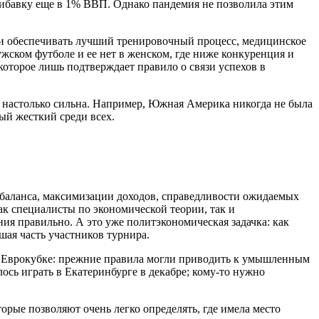
рибавку еще в 1% ВВП. Однако пандемия не позволила этим
сти обеспечивать лучший тренировочный процесс, медицинское
жском футболе и ее нет в женском, где ниже конкуренция и
оторое лишь подтверждает правило о связи успехов в
е настолько сильна. Например, Южная Америка никогда не была
ый жесткий среди всех.
баланса, максимизации доходов, справедливости ожидаемых
ак специалисты по экономической теории, так и
я правильно. А это уже политэкономическая задачка: как
шая часть участников турнира.
 Еврокубке: прежние правила могли приводить к умышленным
сь играть в Екатеринбурге в декабре; кому-то нужно
орые позволяют очень легко определять, где имела место