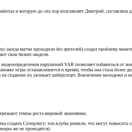
аботал и которую до сих пор возглавляет Дмитрий, составляла д
с (когда матчи проходили без зрителей) создал проблему монет
ают свои бизнес-модели.
а видеоопределения нарушений VAR позволяет избавиться от зн
ановке игры останавливается и время), чтобы она стала более д
а на стадионе их увлекает киберспорт. Вовлечение молодежи и 
ережают темпы роста мировой экономики.
ка создать Суперлигу: топ-клубы решили, что могут повысить св
рниры же не проводятся).