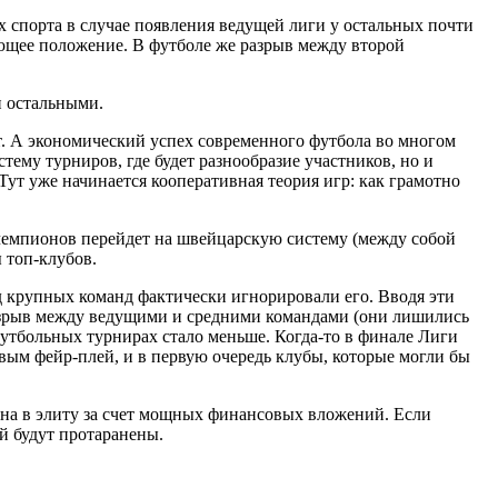
х спорта в случае появления ведущей лиги у остальных почти
ующее положение. В футболе же разрыв между второй
и остальными.
. А экономический успех современного футбола во многом
ему турниров, где будет разнообразие участников, но и
ут уже начинается кооперативная теория игр: как грамотно
 чемпионов перейдет на
швейцарскую систему
(между собой
 топ-клубов.
д крупных команд фактически игнорировали его. Вводя эти
разрыв между ведущими и средними командами (они лишились
футбольных турнирах стало меньше. Когда-то в финале Лиги
ым фейр-плей, и в первую очередь клубы, которые могли бы
она в элиту за счет мощных финансовых вложений. Если
й будут протаранены.