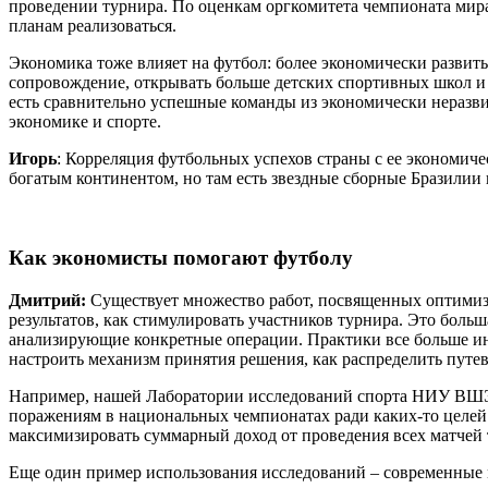
проведении турнира. По оценкам оргкомитета чемпионата мира
планам реализоваться.
Экономика тоже влияет на футбол: более экономически развит
сопровождение, открывать больше детских спортивных школ и п
есть сравнительно успешные команды из экономически неразви
экономике и спорте.
Игорь
: Корреляция футбольных успехов страны с ее экономиче
богатым континентом, но там есть звездные сборные Бразилии
Как экономисты помогают футболу
Дмитрий:
Существует множество работ, посвященных оптимиза
результатов, как стимулировать участников турнира. Это боль
анализирующие конкретные операции. Практики все больше инт
настроить механизм принятия решения, как распределить путев
Например, нашей Лаборатории исследований спорта НИУ ВШЭ 
поражениям в национальных чемпионатах ради каких-то целей.
максимизировать суммарный доход от проведения всех матчей 
Еще один пример использования исследований – современные ме