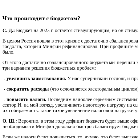
Что происходит с бюджетом?
С. Д.:
Бюджет на 2023 г. остается стимулирующим, но он стиму
В целом Россия вошла в этот кризис с достаточно сбалансир
госдолга, который Минфин рефинансировал. При профиците мы 
было.
От этого достаточно сбалансированного бюджета мы перешли к 
три варианта решения бюджетных проблем:
- увеличить заимствования.
У нас супернизкий госдолг, и п
- сократить расходы
(что осложняется электоральным циклом)
- повысить налоги.
Последним наиболее серьезным системным
сектор.И, на мой взгляд, увеличивать налоговую нагрузку на 
их собираемость: такое тихое увеличение налоговой нагрузки 
О. Ш.:
Вероятно, в этом году дефицит бюджета будет выше офи
необходимости Минфин довольно быстро сбалансирует бюджет. 
Если же налоги будут повышаться, то, думаю, это будет выгл