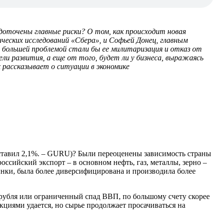
едоточены главные риски? О том, как происходит новая
еских исследований «Сбера», и Софьей Донец, главным
да большей проблемой стали бы ее милитаризация и отказ от
ли развития, а еще от того, будет ли у бизнеса, выражаясь
х рассказывает о ситуации в экономике
составил 2,1%. – GURU)? Были переоценены зависимость страны
оссийский экспорт – в основном нефть, газ, металлы, зерно –
ынки, была более диверсифицирована и производила более
рубля или ограниченный спад ВВП, по большому счету скорее
кциями удается, но сырье продолжает просачиваться на