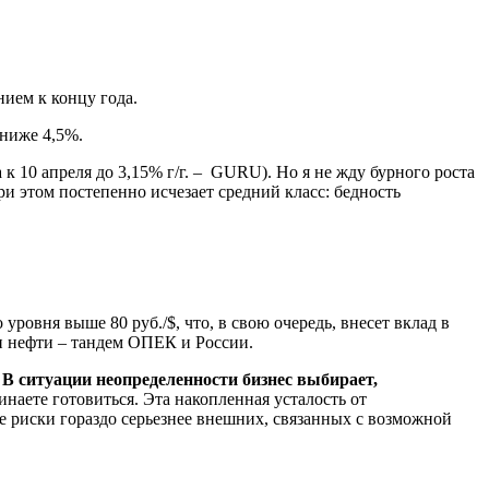
нием к концу года.
 ниже 4,5%.
а
к 10 апреля до 3,15% г/г. – GURU
). Но я не жду бурного роста
При этом постепенно исчезает средний класс: бедность
уровня выше 80 руб./$, что, в свою очередь, внесет вклад в
и нефти – тандем ОПЕК и России.
.
В ситуации неопределенности бизнес выбирает,
инаете готовиться. Эта накопленная усталость от
е риски гораздо серьезнее внешних, связанных с возможной