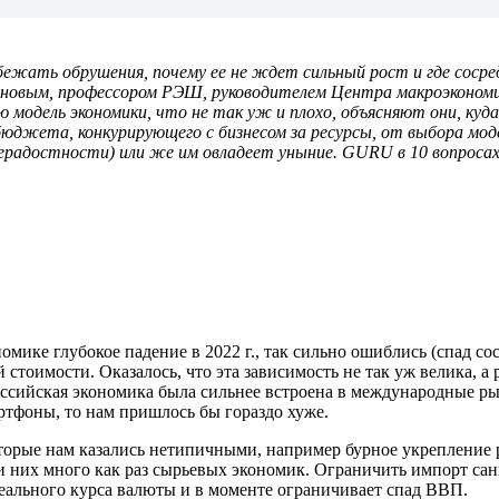
збежать обрушения, почему ее не ждет сильный рост и где соср
новым, профессором РЭШ,
руководителем Центра макроэкономич
ую модель экономики, что не так уж и плохо, объясняют они, ку
бюджета, конкурирующего с бизнесом за ресурсы, от выбора моде
изнерадостности) или же им овладеет уныние. GURU в 10 вопроса
омике глубокое падение в 2022 г., так сильно ошиблись (спад 
стоимости. Оказалось, что эта зависимость не так уж велика, а р
российская экономика была сильнее встроена в международные р
артфоны, то нам пришлось бы гораздо хуже.
оторые нам казались нетипичными, например бурное укрепление 
и них много как раз сырьевых экономик. Ограничить импорт сан
ального курса валюты и в моменте ограничивает спад ВВП.