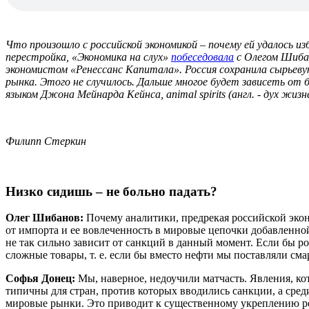
Что произошло с российской экономикой – почему ей удалось и
перестройка, «Экономика на слух»
побеседовала
с
Олег
ом Шиба
экономистом
«
Ренессанс
Капитала
». Россия сохранила сырьев
рынка. Этого не случилось. Дальше многое будет зависеть от 
языком Джона Мейнарда Кейнса, animal spirits (англ. - дух ж
Филипп Стеркин
Низко сидишь – не больно падать?
Олег Шибанов:
Почему аналитики, предрекая российской экон
от импорта и ее вовлеченность в мировые цепочки добавленной 
не так сильно зависит от санкций в данный момент. Если бы 
сложные товары, т. е. если бы вместо нефти мы поставляли см
Софья Донец:
Мы, наверное, недоучили матчасть. Явления, к
типичны для стран, против которых вводились санкции, а сред
мировые рынки. Это приводит к существенному укреплению ре