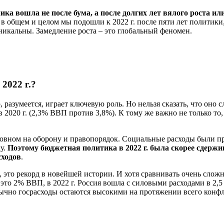
мика вошла не после бума, а после долгих лет вялого роста ил
в общем и целом мы подошли к 2022 г. после пяти лет политики
уникальны. Замедление роста – это глобальный феномен.
 2022 г.?
 разумеется, играет ключевую роль. Но нельзя сказать, что оно 
2020 г. (2,3% ВВП против 3,8%). К тому же важно не только то
новном на оборону и правопорядок. Социальные расходы были п
у.
Поэтому бюджетная политика в 2022 г. была скорее сдерж
сходов
.
 это рекорд в новейшей истории. И хотя сравнивать очень сложн
это 2% ВВП, в 2022 г. Россия вошла с силовыми расходами в 2,5
бычно госрасходы остаются высокими на протяжении всего конфл