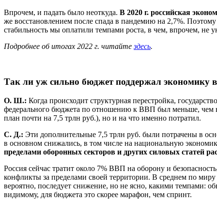
Впрочем, и падать было неоткуда.
В 2020 г. российская эконо
же восстановлением после спада в пандемию на 2,7%. Поэтому 
стабильность мы оплатили темпами роста, в чем, впрочем, не 
Подробнее об итогах 2022 г. читайте
здесь
.
Так ли уж сильно бюджет поддержал экономику в
О. Ш.:
Когда происходит структурная перестройка, государство,
федерального бюджета по отношению к ВВП был меньше, чем в 
план почти на 7,5 трлн руб.), но и на что именно потратил.
С. Д.:
Эти дополнительные 7,5 трлн руб. были потрачены в ос
в основном снижались, в том числе на национальную экономик
пределами оборонных секторов и других силовых статей ра
Россия сейчас тратит около 7% ВВП на оборону и безопасность,
конфликты за пределами своей территории. В среднем по миру 
вероятно, последует снижение, но не ясно, какими темпами: о
видимому, для бюджета это скорее марафон, чем спринт.