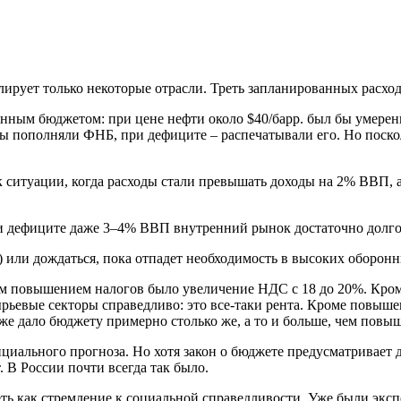
лирует только некоторые отрасли. Треть запланированных расход
ованным бюджетом: при цене нефти около $40/барр. был бы уме
пополняли ФНБ, при дефиците – распечатывали его. Но посколь
ситуации, когда расходы стали превышать доходы на 2% ВВП, а 
ри дефиците даже 3–4% ВВП внутренний рынок достаточно долго
 или дождаться, пока отпадет необходимость в высоких оборонн
 повышением налогов было увеличение НДС с 18 до 20%. Кроме 
сырьевые секторы справедливо: это все-таки рента. Кроме повыш
уже дало бюджету примерно столько же, а то и больше, чем повыш
циального прогноза. Но хотя закон о бюджете предусматривает 
В России почти всегда так было.
ядеть как стремление к социальной справедливости. Уже были э