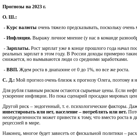
Прогнозы на 2023 г.
О. Ш.:
- Курс валюты
очень тяжело предсказывать, поскольку очень м
-
Инфляция.
Выражу личное мнение (у нас в команде разнообра
-
Зарплаты.
Рост зарплат уже в конце прошлого года начал по
реальных зарплат в этом году. В России доходы примерно такие 
снижается, но вымываются люди со средними заработками.
-
ВВП.
Ждем роста в диапазоне от 0 до 1%, но все же роста.
С. Д.:
Мой прогноз очень близок к прогнозу Олега, поэтому я н
Для рубля главным риском остаются сырьевые цены. Если нефть 
ускорение инфляции. Но пока сценарий просадки мировых цен
Другой риск – эндогенный, т. е. психологические факторы. Даж
инвестировать или нет, население – потреблять или нет.
Пото
неопределенности может привести к тому, что вместо роста в 
рецессией в мире.
Наконец, многое будет зависеть от фискальной политики – расх