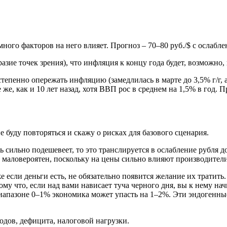
ного факторов на него влияет. Прогноз – 70–80 руб./$ с ослабле
зие точек зрения), что инфляция к концу года будет, возможно,
степенно опережать инфляцию (замедлилась в марте до 3,5% г/г, 
же, как и 10 лет назад, хотя ВВП рос в среднем на 1,5% в год. 
е буду повторяться и скажу о рисках для базового сценария.
сильно подешевеет, то это транслируется в ослабление рубля до 
 маловероятен, поскольку на цены сильно влияют производител
е если деньги есть, не обязательно появится желание их тратить
му что, если над вами нависает туча черного дня, вы к нему нач
диапазоне 0–1% экономика может упасть на 1–2%. Эти эндогенны
одов, дефицита, налоговой нагрузки.