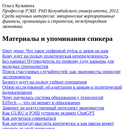
Ольга Кузьмина
Профессор РЭШ. PhD Колумбийского университета, 2012.
Среди научных интересов: эмпирические корпоративные
финансы, организации и стратегия, международная
экономика.
Материалы и упоминания спикера
Цвет денег. Что такое цифровой рубль и зачем он нам
Кому идет на пользу политическая неопределенность
Без паники! Путеводитель по первому году карьеры для
молодых специалистов
Поиск счастливых случайностей: как экономисты проводят
эксперименты
Бизнесу идут на пользу гибкие отношения
Обзор исследований: об адаптации к шокам и политической
радикализации
Чему научилась система образования у технологий
EdTech — что он меняет в образовании
Заменит ли искусственный интеллект экономистов
Как GURU и РЭШ устроили экзамен ChatGPT
Как научиться сомневаться
Как научить(ся) мыслить критически и как школа может
отучить от этой привычки