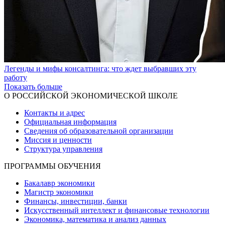
Легенды и мифы консалтинга: что ждет выбравших эту
работу
Показать больше
О РОССИЙСКОЙ ЭКОНОМИЧЕСКОЙ ШКОЛЕ
Контакты и адрес
Официальная информация
Сведения об образовательной организации
Миссия и ценности
Структура управления
ПРОГРАММЫ ОБУЧЕНИЯ
Бакалавр экономики
Магистр экономики
Финансы, инвестиции, банки
Искусственный интеллект и финансовые технологии
Экономика, математика и анализ данных