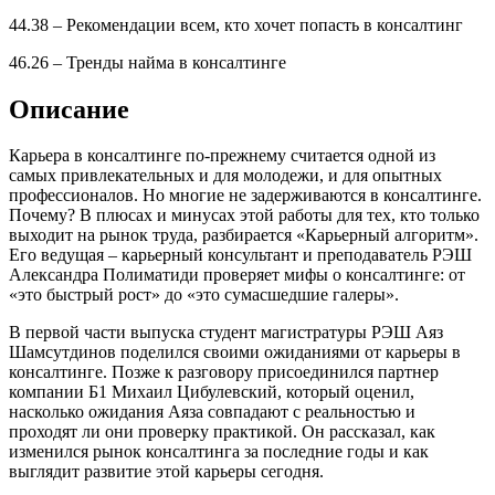
44.38
–
Рекомендации всем, кто хочет попасть в консалтинг
46.26
–
Тренды найма в консалтинге
Описание
Карьера в консалтинге по-прежнему считается одной из
самых привлекательных и для молодежи, и для опытных
профессионалов. Но многие не задерживаются в консалтинге.
Почему? В плюсах и минусах этой работы для тех, кто только
выходит на рынок труда, разбирается «Карьерный алгоритм».
Его ведущая – карьерный консультант и преподаватель РЭШ
Александра Полиматиди проверяет мифы о консалтинге: от
«это быстрый рост» до «это сумасшедшие галеры».
В первой части выпуска студент магистратуры РЭШ Аяз
Шамсутдинов поделился своими ожиданиями от карьеры в
консалтинге. Позже к разговору присоединился партнер
компании Б1 Михаил Цибулевский, который оценил,
насколько ожидания Аяза совпадают с реальностью и
проходят ли они проверку практикой. Он рассказал, как
изменился рынок консалтинга за последние годы и как
выглядит развитие этой карьеры сегодня.