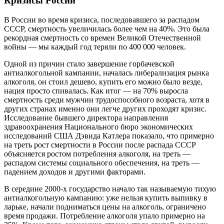
Кризисы России
В России во время кризиса, последовавшего за распадом
СССР, смертность увеличилась более чем на 40%. Это была
рекордная смертность со времен Великой Отечественной
войны — мы каждый год теряли по 400 000 человек.
Одной из причин стало завершение горбачевской
антиалкогольной кампании, началась либерализация рынка
алкоголя, он стоил дешево, купить его можно было везде,
нация просто спивалась. Как итог — на 70% выросла
смертность среди мужчин трудоспособного возраста, хотя в
других странах именно они легче других проходят кризис.
Исследование бывшего директора направления
здравоохранения Национального бюро экономических
исследований США Дэвида Катлера показало, что примерно
на треть рост смертности в России после распада СССР
объясняется ростом потребления алкоголя, на треть —
распадом системы социального обеспечения, на треть —
падением доходов и другими факторами.
В середине 2000-х государство начало так называемую тихую
антиалкогольную кампанию: уже нельзя купить выпивку в
ларьке, начали подниматься цены на алкоголь, ограничено
время продажи. Потребление алкоголя упало примерно на