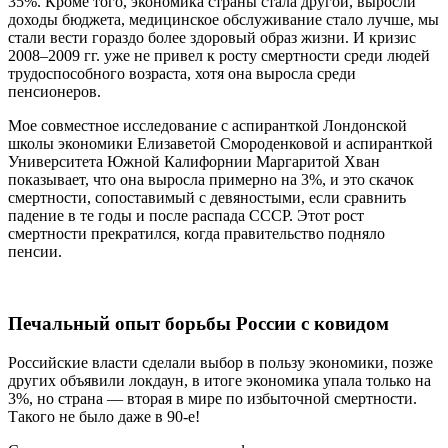
35%. Кроме того, экономика страны стала другой, выросли
доходы бюджета, медицинское обслуживание стало лучше, мы
стали вести гораздо более здоровый образ жизни. И кризис
2008–2009 гг. уже не привел к росту смертности среди людей
трудоспособного возраста, хотя она выросла среди
пенсионеров.
Мое совместное исследование с аспиранткой Лондонской
школы экономики Елизаветой Смороденковой и аспиранткой
Университета Южной Калифорнии Маргаритой Хван
показывает, что она выросла примерно на 3%, и это скачок
смертности, сопоставимый с девяностыми, если сравнить
падение в те годы и после распада СССР. Этот рост
смертности прекратился, когда правительство подняло
пенсии.
Печальный опыт борьбы России с ковидом
Российские власти сделали выбор в пользу экономики, позже
других объявили локдаун, в итоге экономика упала только на
3%, но страна — вторая в мире по избыточной смертности.
Такого не было даже в 90-е!