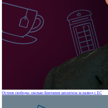
Остров свободы: сколько Британия заплатила за развод с ЕС