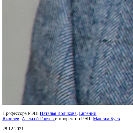
Профессора РЭШ
Наталья Волчкова
,
Евгений
Яковлев
,
Алексей Горяев
и проректор РЭШ
Максим Буев
28.12.2021