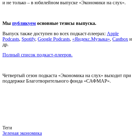
и не только – в юбилейном выпуске «Экономики на слух».
Мы
публикуем
основные тезисы выпуска.
Выпуск также доступен во всех подкаст-плеерах:
Apple
Podcasts
,
Spotify
,
Google Pod
casts
,
«
Яндекс.Музыка»
,
Castbox
и
др.
Полный список подкаст-плееров.
Четвертый сезон подкаста «Экономика на слух» выходит при
поддержке Благотворительного фонда «САФМАР».
Связаться с нами
Теги
Зеленая экономика