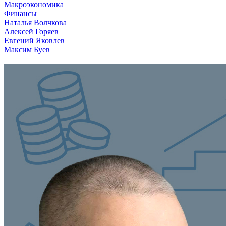
Макроэкономика
Финансы
Наталья Волчкова
Алексей Горяев
Евгений Яковлев
Максим Буев