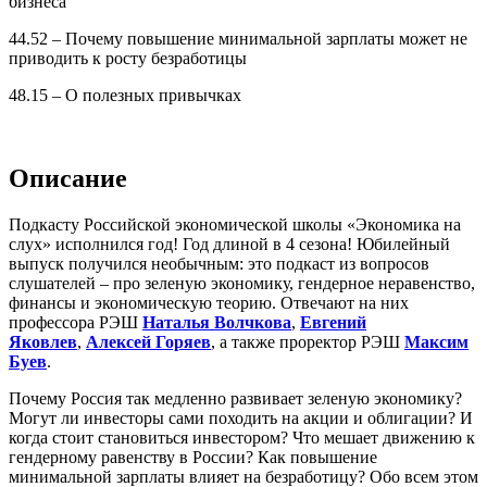
бизнеса
44.52 – Почему повышение минимальной зарплаты может не
приводить к росту безработицы
48.15 – О полезных привычках
Описание
Подкасту Российской экономической школы «Экономика на
слух» исполнился год! Год длиной в 4 сезона! Юбилейный
выпуск получился необычным: это подкаст из вопросов
слушателей – про зеленую экономику, гендерное неравенство,
финансы и экономическую теорию. Отвечают на них
профессора РЭШ
Наталья Волчкова
,
Евгений
Яковлев
,
Алексей Горяев
, а также проректор РЭШ
Максим
Буев
.
Почему Россия так медленно развивает зеленую экономику?
Могут ли инвесторы сами походить на акции и облигации? И
когда стоит становиться инвестором? Что мешает движению к
гендерному равенству в России? Как повышение
минимальной зарплаты влияет на безработицу? Обо всем этом