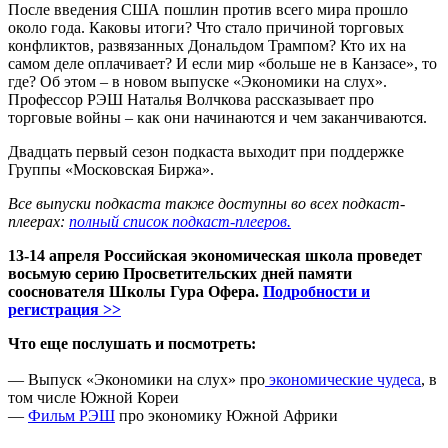
После введения США пошлин против всего мира прошло
около года. Каковы итоги? Что стало причиной торговых
конфликтов, развязанных Дональдом Трампом? Кто их на
самом деле оплачивает? И если мир «больше не в Канзасе», то
где? Об этом – в новом выпуске «Экономики на слух».
Профессор РЭШ Наталья Волчкова рассказывает про
торговые войны – как они начинаются и чем заканчиваются.
Двадцать первый сезон подкаста выходит при поддержке
Группы «Московская Биржа».
Все выпуски подкаста также доступны во всех подкаст-
плеерах:
полный список подкаст-плееров.
13-14 апреля Российская экономическая школа проведет
восьмую серию Просветительских дней памяти
сооснователя Школы Гура Офера.
Подробности и
регистрация >>
Что еще послушать и посмотреть:
— Выпуск «Экономики на слух» про
экономические чудеса
, в
том числе Южной Кореи
—
Фильм РЭШ
про экономику Южной Африки