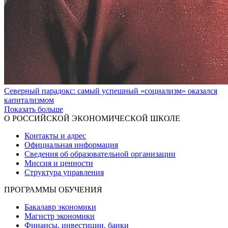
Северный парадокс: самый успешный «социализм» оказался
капитализмом
Показать больше
О РОССИЙСКОЙ ЭКОНОМИЧЕСКОЙ ШКОЛЕ
Контакты и адрес
Официальная информация
Сведения об образовательной организации
Миссия и ценности
Структура управления
ПРОГРАММЫ ОБУЧЕНИЯ
Бакалавр экономики
Магистр экономики
Финансы, инвестиции, банки