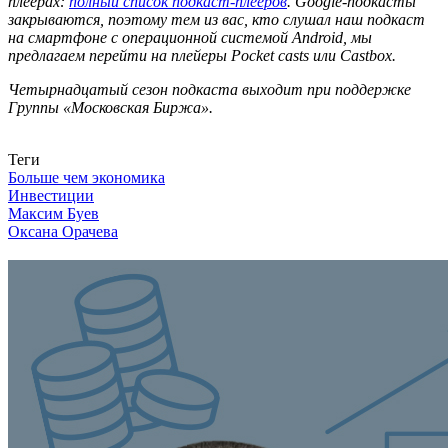
плеерах:
полный список подкаст-плееров
. Google-подкасты
закрываются, поэтому тем из вас, кто слушал наш подкаст
на смартфоне с операционной системой Android, мы
предлагаем перейти на плейеры Pocket casts или Castbox.
Четырнадцатый сезон подкаста выходит при поддержке
Группы «Московская Биржа».
Связаться с нами
Теги
Больше чем экономика
Инвестиции
Максим Буев
Оксана Орачева