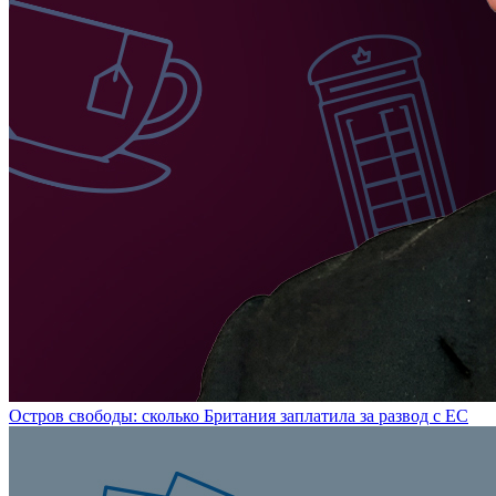
Остров свободы: сколько Британия заплатила за развод с ЕС