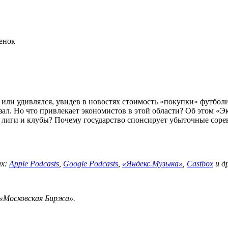
менок
или удивлялся, увидев в новостях стоимость «покупки» футболи
зал. Но что привлекает экономистов в этой области? Об этом «
иги и клубы? Почему государство спонсирует убыточные сорев
ах:
Apple Podcasts
,
Google Pod
casts
,
«
Яндекс.Музыка»
,
Castbox
и др
«Московская Биржа».