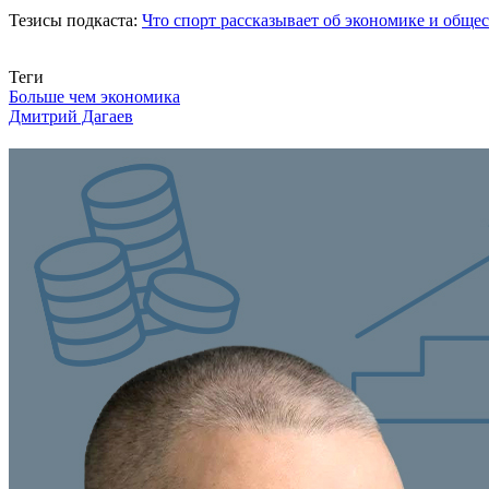
Тезисы подкаста:
Что спорт рассказывает об экономике и общес
Связаться с нами
Теги
Больше чем экономика
Дмитрий Дагаев