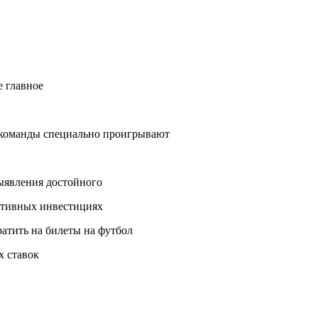
е главное
у команды специально проигрывают
ыявления достойного
ортивных инвестициях
ратить на билеты на футбол
х ставок