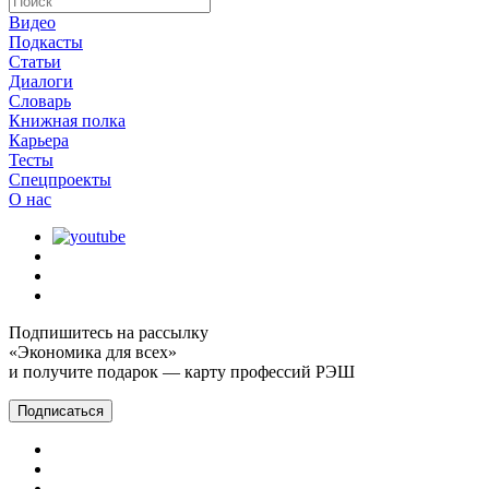
Видео
Подкасты
Статьи
Диалоги
Словарь
Книжная полка
Карьера
Тесты
Спецпроекты
О наc
Подпишитесь на рассылку
«Экономика для всех»
и получите подарок — карту профессий РЭШ
Подписаться
Главная
Подкасты
Экономика на слух