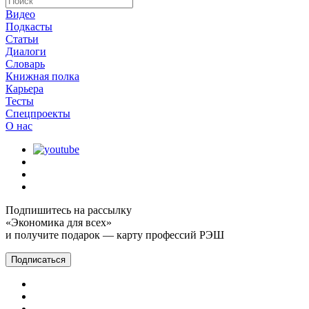
Видео
Подкасты
Статьи
Диалоги
Словарь
Книжная полка
Карьера
Тесты
Спецпроекты
О наc
Подпишитесь на рассылку
«Экономика для всех»
и получите подарок — карту профессий РЭШ
Подписаться
Главная
Подкасты
Экономика на слух