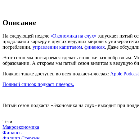
Описание
На следующей неделе
«Экономика на слух»
запускает пятый с
продолжили карьеру в других ведущих мировых университетах
потреблении,
управлении капиталом
,
финансах
. Даже обсудил
Этот сезон мы постараемся сделать столь же разнообразным. М
образовании. А откроем мы пятый сезон визитом в ведущую б
Подкаст также доступен во всех подкаст-плеерах:
Apple Podcast
Полный список подкаст-плееров.
Пятый сезон подкаста «Экономика на слух» выходит при под
Связаться с нами
Теги
Макроэкономика
Финансы
Филипп Стеркин