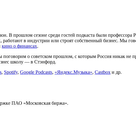
езон. В прошлом сезоне среди гостей подкаста были профессор
, работают в индустрии или строят собственный бизнес. Мы го
и
кино о финансах
.
ы поговорим о советском прошлом, с которым Россия никак не п
изнес школу — в Стэнфорд.
s
,
Spotify
,
Google Pod
casts
,
«
Яндекс.Музыка»
,
Castbox
и др.
держке ПАО «Московская биржа».