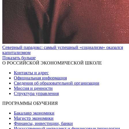
Северный парадокс: самый успешный «социализм» оказался
капитализмом
Показать больше
О РОССИЙСКОЙ ЭКОНОМИЧЕСКОЙ ШКОЛЕ
Контакты и адрес
Официальная информация
Сведения об образовательной организации
Миссия и ценности
Структура управления
ПРОГРАММЫ ОБУЧЕНИЯ
Бакалавр экономики
Магистр экономики
Финансы, инвестиции, банки
Искусственный интеллект и финансовые технологии