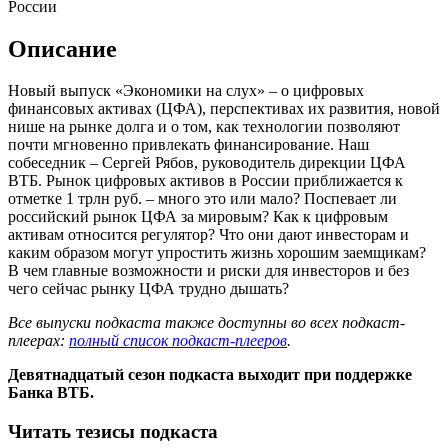
России
Описание
Новый выпуск «Экономики на слух» – о цифровых
финансовых активах (ЦФА), перспективах их развития, новой
нише на рынке долга и о том, как технологии позволяют
почти мгновенно привлекать финансирование. Наш
собеседник – Сергей Рябов, руководитель дирекции ЦФА
ВТБ. Рынок цифровых активов в России приближается к
отметке 1 трлн руб. – много это или мало? Поспевает ли
российский рынок ЦФА за мировым? Как к цифровым
активам относится регулятор? Что они дают инвесторам и
каким образом могут упростить жизнь хорошим заемщикам?
В чем главные возможности и риски для инвесторов и без
чего сейчас рынку ЦФА трудно дышать?
Все выпуски подкаста также доступны во всех подкаст-
плеерах:
полный список подкаст-плееров
.
Девятнадцатый сезон подкаста выходит при поддержке
Банка ВТБ.
Читать тезисы подкаста