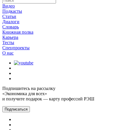
Видео
Подкасты
Статьи
Диалоги
Словарь
Книжная полка
Карьера
Тесты
Спецпроекты
О наc
Подпишитесь на рассылку
«Экономика для всех»
и получите подарок — карту профессий РЭШ
Подписаться
Главная
Подкасты
Экономика на слух